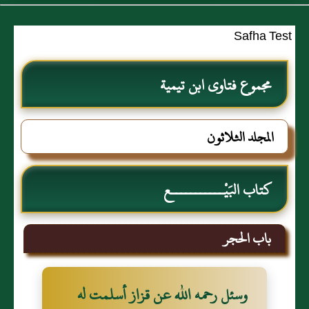
Safha Test
مجموع فتاوى ابن تيمية
المجلد الثلاثون
كتاب البَيْـــــــــــع
باب الحجر
وسئل رحمه الله عن قزاز أسلمت له