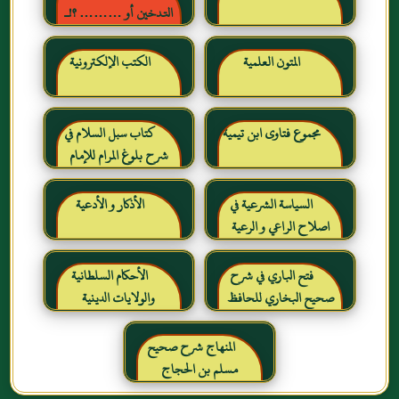
التدخين أو ……… ؟!ـ
حقائق وأرقام ناطقة ، لكن
لا يسمعها المدخنون حرره
المتون العلمية
الكتب الإلكترونية
خالد بن عبد الرحمن بن حمد
الشايع
مجموع فتاوى ابن تيمية
كتاب سبل السلام في
شرح بلوغ المرام للإمام
الصنعاني رحمه الله
السياسة الشرعية في
الأذكار و الأدعية
اصلاح الراعي و الرعية
فتح الباري في شرح
الأحكام السلطانية
صحيح البخاري للحافظ
والولايات الدينية
ابن حجر العسقلاني
المنهاج شرح صحيح
مسلم بن الحجاج