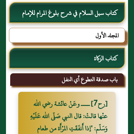
كتاب سبل السلام في شرح بلوغ المرام للإمام
الصنعاني رحمه الله
المجلد الأول
كتاب الزكاة
باب صدقة التطوع أي النفل
[رح7] ــــ وعَنْ عائشة رضي الله
عنْها قالتْ: قال النبي صَلّى الله عَلَيْهِ
وَسَلّم: "إذا أَنفَقَتِ المرْأَة من طعام