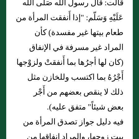
قالت: قال رسول الله صَلّى الله
عَلَيْهِ وَسَلّم: "إذا أَنفقت المرأة من
طعام بيتها غير مفسدة) كأن
المراد غير مسرفة في الإنفاق
(كان لها أجرُها بما أَنفقتْ ولزوْجها
أَجْرُهُ بما اكتسب وللخازن مثل
ذلك لا ينقص بعضهم من أَجْر
بعض شيئاً" متفق عليه).
فيه دليل جواز تصدق المرأة من
بيت زوجها، والمراد إنفاقها من