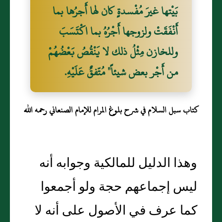
بَيْتها غيرَ مُفْسدةٍ كان لها أَجرُها بما
أَنْفَقَتْ ولزوجها أَجْرُهُ بما اكْتَسَبَ
وللخازن مِثْلُ ذلك لا يَنْقُصُ بَعْضُهُمْ
من أَجْر بعض شيئاً" مُتّفقٌ عَلَيْهِ.
كتاب سبل السلام في شرح بلوغ المرام للإمام الصنعاني رحمه الله
وهذا الدليل للمالكية وجوابه أنه
ليس إجماعهم حجة ولو أجمعوا
كما عرف في الأصول على أنه لا