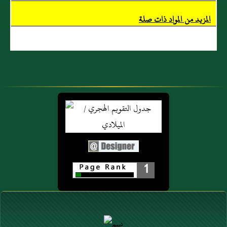
قالَ: "تصدق به
مسْعُود أَنّهُ وولدهُ
على ولدك" قال:
أَحَقُّ مَنْ
الأحكام
المزيد من المواد ذات صلة
عندي آخرُ،
تَصدَّقْتُ به
قال: "تصَدَّق به
عليهم؟ قال
على خادمك"
النبي صَلّى الله
قال: عِنْدي
عَلَيْهِ وَسَلّم:
آخر، قال: "أَنْتَ
"صَدَقَ ابن
أَبْصَرُ" رواهُ أَبو
مَسعود، زَوْجُك
داودَ والنسائيُّ
وولدُكِ أَحقُّ منْ
وصحّحه ابن
تَصَدّقت به
حبّان والحاكم.
عليهم" رَوَاهُ
1
البخاري.