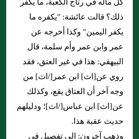
كل ماله في رتاج الكعبة، ما يكفر
ذلك؟ قالت عائشة: "يكفره ما
يكفر اليمين" وكذا أخرجه عن
عمر وابن عمر وأم سلمة، قال
البيهقي: هذا في غير العتق، فقد
روي عن[اث] ابن عمر[/اث] من
وجه آخر أن العتاق يقع، وكذلك
عن[اث] ابن عباس[/اث]؛ ودليلهم
حديث عقبة هذا.
وذهب آخرون: إلى تفصيل في