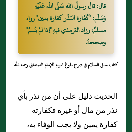
قال: قالَ رسولُ الله صَلّى الله عَلَيْهِ
وَسَلّم: "كَفّارة النّذْر كفارة يمين" رواه
مسلمٌ، وزاد الترمذي فيهِ "إذا لمْ يُسمَّ"
وصححهُ.
كتاب سبل السلام في شرح بلوغ المرام للإمام الصنعاني رحمه الله
الحديث دليل على أن من نذر بأي
نذر من مال أو غيره فكفارته
كفارة يمين ولا يجب الوفاء به،