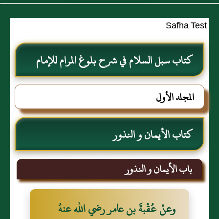
Safha Test
كتاب سبل السلام في شرح بلوغ المرام للإمام
الصنعاني رحمه الله
المجلد الأول
كتاب الأيمان و النذور
باب الأيمان و النذور
وعنْ عُقْبةَ بن عامر رضي الله عنهُ