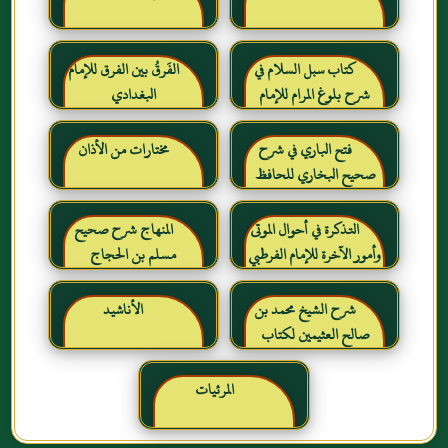
كتاب سبل السلام في
الفَرقُ بين الفرق للإمام
شرح بلوغ المرام للإمام
البغدادي
الصنعاني رحمه الله
فتح الباري في شرح
مختارات من الأذان
صحيح البخاري للحافظ
ابن حجر العسقلاني
التذكرة في أحوال الموتى
المنهاج شرح صحيح
وأمور الآخرة للإمام الفرطبي
مسلم بن الحجاج
رحمه الله
شرح الشيخ محمد بن
الأناشيد
صالح العثيمين لكتاب
رياض الصالحين للإمام
النووي رحمهم الله تعالى
المرئيات