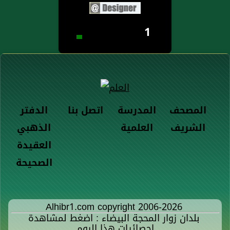
1
المصحف
المدرسة
اتصل بنا
الدفتر
الشريف
العلمية
الذهبي
العقيدة
الصحيحة
Alhibr1.com copyright 2006-2026
بلدان زوار المحجة البيضاء : اضغط لمشاهدة
إحصائيات هذا اليوم