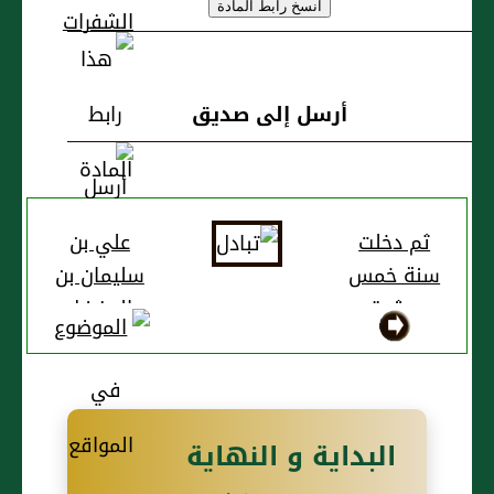
أرسل إلى صديق
ثم دخلت
علي بن
سنة خمس
سليمان بن
عشرة
المفضل
وثلاثمائة
البداية و النهاية