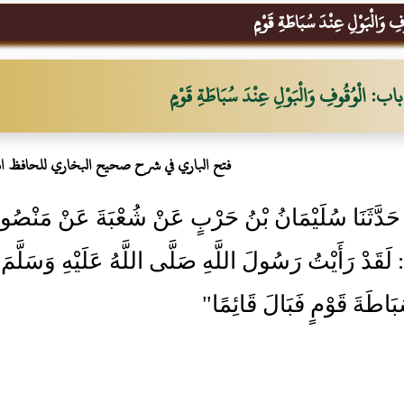
 وَالْبَوْلِ عِنْدَ سُبَاطَةِ قَوْمٍ
باب: الْوُقُوفِ وَالْبَوْلِ عِنْدَ سُبَاطَةِ قَوْمٍ
فتح الباري في شرح صحيح البخاري للحافظ ا
24- حَدَّثَنَا سُلَيْمَانُ بْنُ حَرْبٍ عَنْ شُعْبَةَ عَنْ مَنْصُ
 لَقَدْ رَأَيْتُ رَسُولَ اللَّهِ صَلَّى اللَّهُ عَلَيْهِ وَسَلَّمَ أَ
بَاطَةَ قَوْمٍ فَبَالَ قَائِمًا"