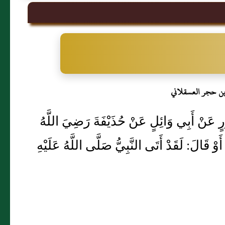
بن حجر العسقلاني
ورٍ عَنْ أَبِي وَائِلٍ عَنْ حُذَيْفَةَ رَضِيَ اللَّهُ
وْ قَالَ: لَقَدْ أَتَى النَّبِيُّ صَلَّى اللَّهُ عَلَيْهِ