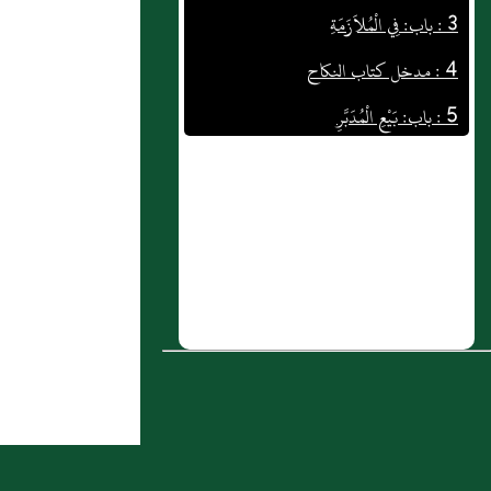
4 : مدخل كتاب النكاح
5 : باب: بَيْعِ الْمُدَبَّرِ
6 : سئل عن رجل قال لصهره‏ إن جئت لي
بكتابي وأبرأتني منه فبنتك طالق ثلاثا
7 : سئل :عمن شتم رجلاً فقال له‏ أنت
ملعون ولد زنا؟
8 : سئل: عن الفاعل والمفعول به بعد
إدراكهما ما يجب عليهما‏؟‏ وما يطهرهما‏؟‏
9 : بَاب السُّلْطَانُ وَلِيٌّ لِقَوْلِ النَّبِيِّ صَلَّى اللَّهُ
عَلَيْهِ وَسَلَّمَ زَوَّجْنَاكَهَا بِمَا مَعَكَ مِنْ الْقُرْآنِ
10 : وَعَنْ سَلَمَةَ بنِ الأكْوَع قالَ: "رَخّصَ
رَسُولُ اللَّهِ صَلّى الله عَلَيْهِ وَسَلّم عَامَ أَوْطَاسٍ