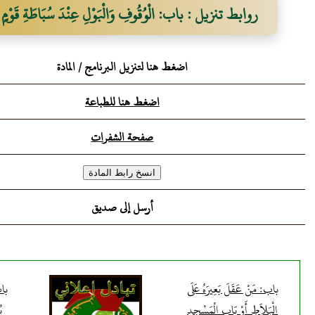
روابط تنزيل : باب: الْوُقُوفِ وَالْبَوْلِ عِنْدَ سُبَاطَةِ قَوْمٍ
اضغط هنا لتنزيل البرنامج / المادة
اضغط هنا للطباعة
صفحة الشفرات
أرسل إلى صديق
باب: مَنْ عَقَلَ بَعِيرَهُ عَلَى
باب
الْبَلاَطِ أَوْ بَابِ الْمَسْجِدِ
ي