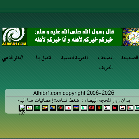
 الصحيحة
المصحف
المدرسة العلمية
اتصل بنا
الدفتر الذهبي
الشريف
Alhibr1.com copyright 2006-2026
بلدان زوار المحجة البيضاء : اضغط لمشاهدة إحصائيات هذا اليوم