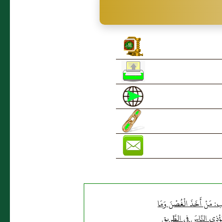
: مَنْ أَخَذَ الْغُصْنَ وَمَا
ُؤْذِي النَّاسَ فِي الطَّرِيقِ