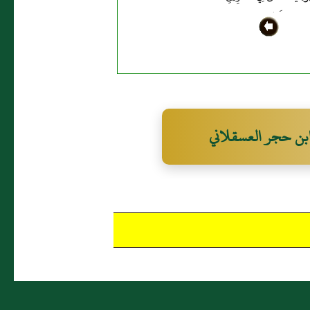
فَرَمَى بِهِ
بن حجر العسقلاني