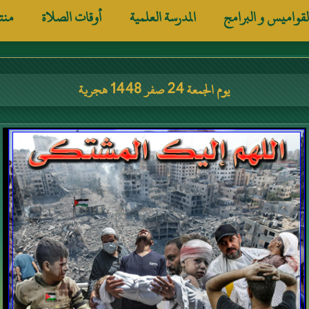
لقواميس و البرامج
المدرسة العلمية
أوقات الصلاة
منت
يوم الجمعة 24 صفر 1448 هجرية