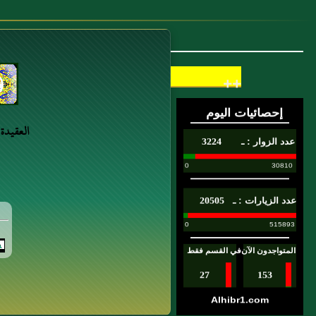
في الْمُتْعَةِ ثَلاثةَ أَيّامٍ ثمَّ نَهَى عَنْها" رَوَاهُ
مُسْلمٌ.
++
العقيدة