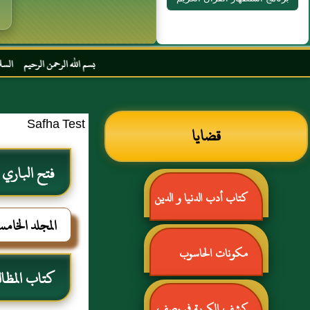
بسم الله الرحمن الرحيم السلام عليكم و رحمة ا
Safha Test
قضايا
فتح الباري
كتاب أدب الدنيا و الدين
المجلد الخام
للماوردي
مكونات الحاسوب
كتاب المظال
كشف الكربة في وصف