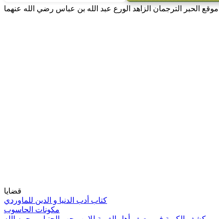
 الحبر الترجمان الزاهد الورع عبد الله بن عباس رضي الله عنهما
قضايا
كتاب أدب الدنيا و الدين للماوردي
مكونات الحاسوب
كشف الكربة في وصف أهل الغربة للإبن رجب الحنبلي رحمه الله