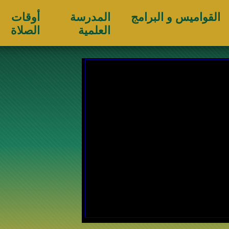
القواميس و البرامج
المدرسة
أوقات
العلمية
الصلاة
يوم السبت 25 صفر 1448 هجرية