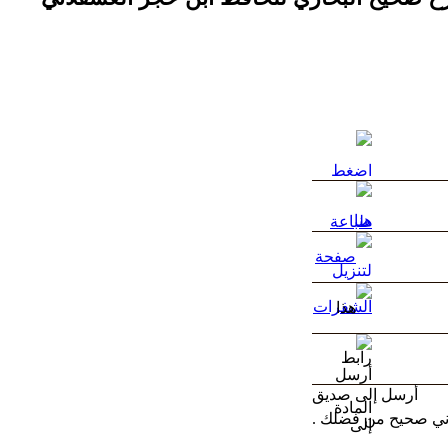
أرسل إلى صديق
وني صحيح من فضلك