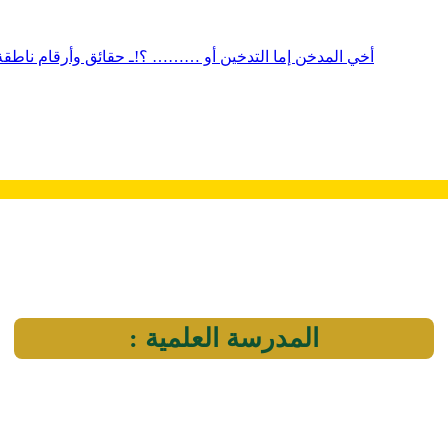
أخي المدخن إما التدخين أو ……… ؟!ـ حقائق وأرقام ناطقة 
المدرسة العلمية :