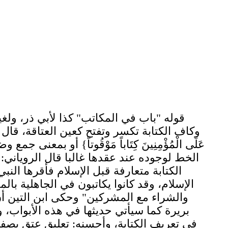
قوله "باب في المكاتب" كذا لأبي ذر، ولغي
وكاف الكتابة تكسر وتفتح كعين العتاقة، قال الراغ
عَلَى الْمُؤْمِنِينَ كِتَاباً مَوْقُوتاً} أو ب
الخط لوجوده عند عقدها غالبا قال الروياني: ا
الكتابة متعارفة قبل الإسلام فأقرها الن
الإسلام، وقد كانوا يكاتبون في الجاهلية با
والشراء مع المشركين" وحكى ابن التين أن
بريرة كما سيأتي حديثها في هذه الأبواب،
في تعريف الكتابة، وأحسنه: تعليق عتق بصف