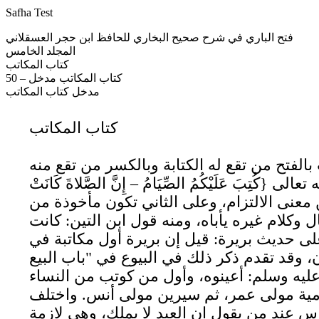
Safha Test
فتح الباري في شرح صحيح البخاري للحافظ ابن حجر العسقلاني
المجلد الخامس
كتاب المكاتب
50 – كتاب المكاتب مدخل
مدخل كتاب المكاتب
كتاب المكاتب
بالفتح من تقع له الكتابة وبالكسر من تقع منه
 عَلَيْكُمُ الصِّيَامُ – إِنَّ الصَّلاةَ كَانَتْ
ة من معنى الالتزام، وعلى الثاني تكون مأخوذة من
 وكلام غيره يأباه، ومنه قول ابن التين: كانت
على حديث بريرة: قيل إن بريرة أول مكاتبة في
، وقد تقدم ذكر ذلك في البيوع في "باب البيع
عليه وسلم: أعينوه، وأول من كوتب من النساء
 أمية مولى عمر، ثم سيرين مولى أنس. واختلف
 عند من يقول إن العبد لا يملك، وهي لازمة