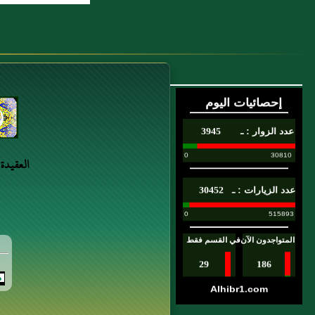
8 : تفسير قوله :{ألم يأن للذين آمنوا}
9 : بَاب جَفَّ الْقَلَمُ عَلَى عِلْمِ اللَّهِ وقوله:
{وَأَضَلَّهُ اللَّهُ عَلَى عِلْمٍ}
10 : باب الإمام جنة يقاتل من ورائه ويتقي
به
العقيدة