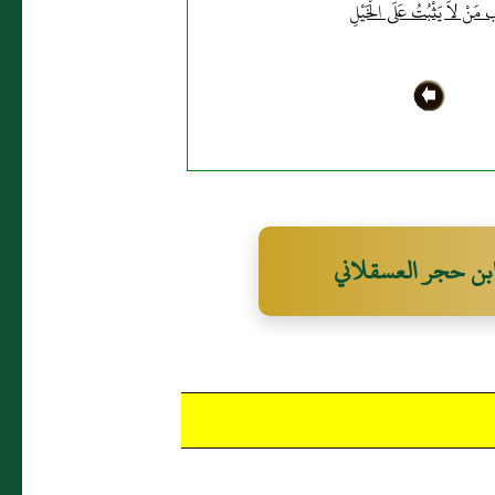
مَنْ لاَ يَثْبُتُ عَلَى الْخَيْلِ
بن حجر العسقلاني