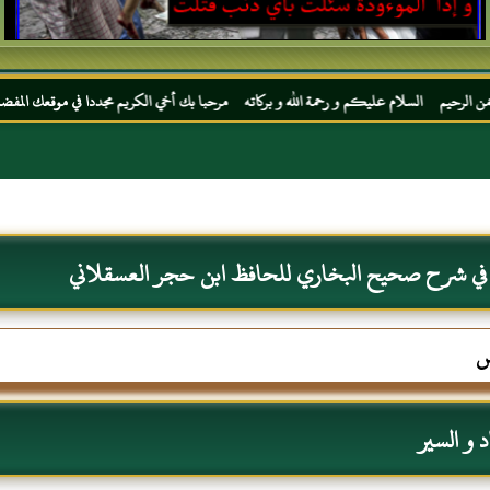
م عليكم و رحمة الله و بركاته مرحبا بك أخي الكريم مجددا في موقعك المفضل المحجة البيضاء 
 في شرح صحيح البخاري للحافظ ابن حجر العسقلاني
س
 و السير