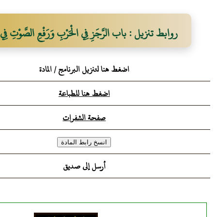
روابط تنزيل : باب الرَّجَزِ فِي الْحَرْبِ وَرَفْعِ الصَّوْتِ فِي حَ
اضغط هنا لتنزيل البرنامج / المادة
اضغط هنا للطباعة
صفحة الشفرات
أرسل إلى صديق