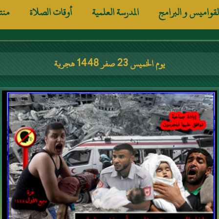
لقواميس و البرامج
المدرسة العلمية
أوقات الصلاة
منت
يوم الخميس 23 صفر 1448 هجرية