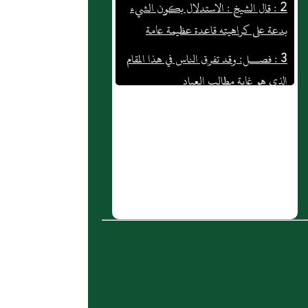
بدعة على كراهيته قاعدة عظيمة عامة
3 : فصــل: وقد تفرق الناس في هذا المقام
الذي هو غاية مطالب العباد
4 : بَاب: الْخُضَرِ فِي الْمَنَامِ وَالرَّوْضَةِ الْخَضْرَاءِ
5 : ذكرالامامية من الرافضة
6 : قال الله تعالى {ألا إن أولياء الله لا
خوف عليهم ولا هم يحزنون الذين آمنوا
وكانوا يتقون لهم البشرى في الحياة الدنيا وفي
الآخرة لا تبديل لكلمات الله ذلك هو الفوز
العظيم}
7 : معجزة في قوله تعالى : و جحدوا بها و
استيقنتها أنفسهم