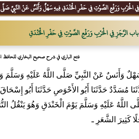
 الْحَرْبِ وَرَفْعِ الصَّوْتِ فِي حَفْرِ الْخَنْدَقِ فِيهِ سَهْلٌ وَأَنَسٌ عَنْ النَّبِيِّ صَلَّى الل
باب الرَّجَزِ فِي الْحَرْبِ وَرَفْعِ الصَّوْتِ فِي حَفْرِ الْخَنْدَقِ
فتح الباري في شرح صحيح البخاري للحافظ ا
هْلٌ وَأَنَسٌ عَنْ النَّبِيِّ صَلَّى اللَّهُ عَلَيْهِ وَسَلَّمَ و
َدَّثَنَا مُسَدَّدٌ حَدَّثَنَا أَبُو الأَحْوَصِ حَدَّثَنَا أَبُو إِسْح
لَّى اللَّهُ عَلَيْهِ وَسَلَّمَ يَوْمَ الْخَنْدَقِ وَهُوَ يَنْقُلُ
ًا كَثِيرَ الشَّعَرِ ـ