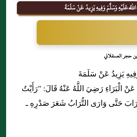
َّهُ عَلَيْهِ وَسَلَّمَ وَفِيهِ يَزِيدُ عَنْ سَلَمَةَ
بن حجر العسقلاني
َفِيهِ يَزِيدُ عَنْ سَلَمَةَ
َاقَ عَنْ الْبَرَاءِ رَضِيَ اللَّهُ عَنْهُ قَالَ: "رَأَيْتُ
 التُّرَابَ حَتَّى وَارَى التُّرَابُ شَعَرَ صَدْرِهِ ـ