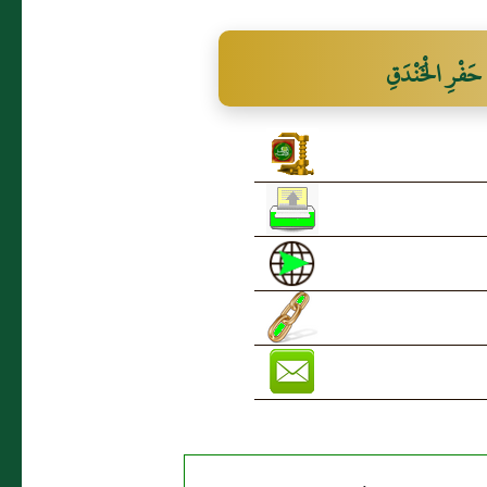
فْرِ الْخَنْدَقِ