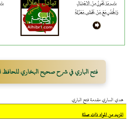
باب مَا يَجُوزُ مِنْ الِاحْتِيَالِ
باب 
وَالْحَذَرِ مَعَ مَنْ يَخْشَى مَعَرَّتَهُ
فتح الباري في شرح صحيح البخاري للحافظ ا
هدي الساري مقدمة فتح الباري
المزيد من المواد ذات صلة