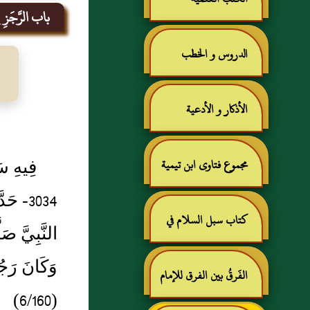
باب الرَّجَزِ فِي
الدروس و الخطب
الأذكار و الأدعية
فِيهِ سَ
مجموع فتاوى ابن تيمية
3034- ح
كتاب سبل السلام في
النَّبِيَّ صَ
وَكَانَ رَجُل
شرح بلوغ المرام للإمام
الفَرقُ بين الفرق للإمام
(6/160)