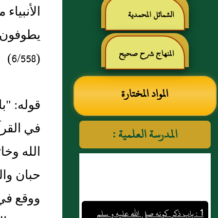
الصنعاني رحمه الله
الأنبياء
صحيح البخاري للحافظ ابن
الشمائل المحمدية
يطوفون ب
حجر العسقلاني
المنهاج شرح صحيح
(6/558)
مسلم بن الحجاج
المواد المختارة
قوله: "ب
في القرآ
المدرسة العلمية :
الله وخا
حبان وال
ووقع في
1 : باب ذكر كونه صلى الله عليه و سلم
خاتم النبيين