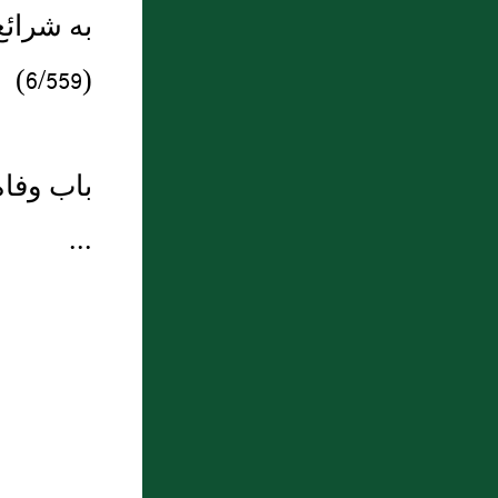
به شرائع
(6/559)
باب وفاة
...