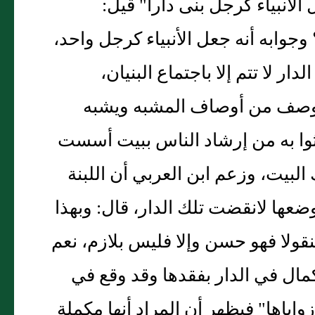
الأنبياء كرجل بنى دارا" قيل:
وابه أنه جعل الأنبياء كرجل واحد،
لدار لا تتم إلا باجتماع البنيان،
د وصف من أوصاف المشبه ويشبه
بعثوا به من إرشاد الناس ببيت أسست
البيت، وزعم ابن العربي أن اللبنة
وضعها لانقضت تلك الدار، قال: وبهذا
نقولا فهو حسن وإلا فليس بلازم، نعم
مال في الدار بفقدها وقد وقع في
اياها" فيظهر أن المراد أنها مكملة