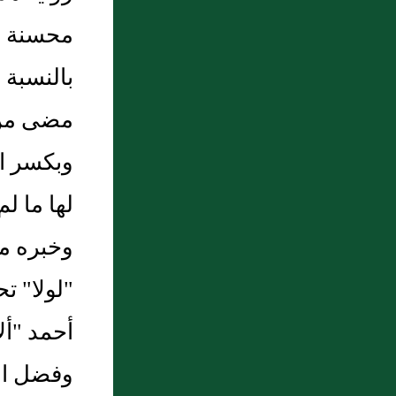
9 : الدرس السابع من دروس الشمائل
محسنة وإ
المحمدية للأستاذ عبد الحافظ العامري
10 : تلاوة الحمين لمقامات الحريري - الجزء
بالنسبة 
الرابع
مضى من ا
وبكسر ال
لها ما ل
وخبره مح
"لولا" ت
أحمد "أل
وفضل الن