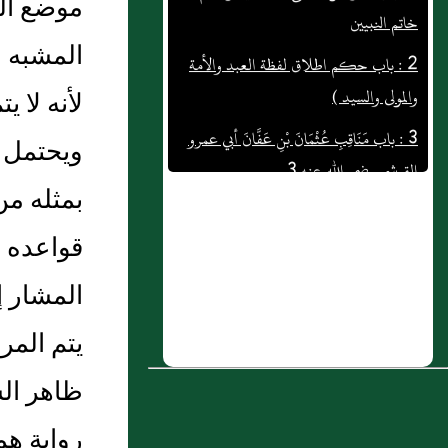
موضع الل
2 : باب حكم اطلاق لفظة العبد والأمة
المشبه ب
والمولى والسيد )
لأنه لا ي
3 : باب مَنَاقِبِ عُثْمَانَ بْنِ عَفَّانَ أبي عمرو
القرشى رضى الله عنه 3
ويحتمل 
4 : فصل فيما يقوله مَن لحقته الطِّيرَةُ
بمثله من
5 : فَصْـــل في الخلوات
قواعده و
6 : باب وجوب امتثال ما قاله شرعا دون ما
المشار إ
ذكره صلى الله عليه و سلم )
7 : فصـــل في العبد لا يكون وليًا لله إلا
يتم المر
إذا كان مؤمنًا تقيًا
ظاهر الس
8 : ( باب من فضائل نساء قريش
رواية هم