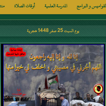
لقواميس و البرامج
المدرسة العلمية
أوقات الصلاة
منت
يوم السبت 25 صفر 1448 هجرية