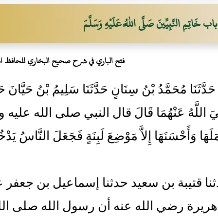
باب خَاتِمِ النَّبِيِّينَ صَلَّى اللَّهُ عَلَيْهِ وَسَلَّمَ
فتح الباري في شرح صحيح البخاري للحافظ ا
35- حَدَّثَنَا مُحَمَّدُ بْنُ سِنَانٍ حَدَّثَنَا سَلِيمُ بْنُ حَيَّانَ 
ِيَ اللَّهُ عَنْهُمَا قَالَ قال النبي صلى الله عليه وسلم:
مَلَهَا وَأَحْسَنَهَا إِلاَّ مَوْضِعَ لَبِنَةٍ فَجَعَلَ النَّاسُ يَدْخ
- حدثنا قتيبة بن سعيد حدثنا إسماعيل بن جعفر
ريرة رضي الله عنه أن رسول الله صلى الل