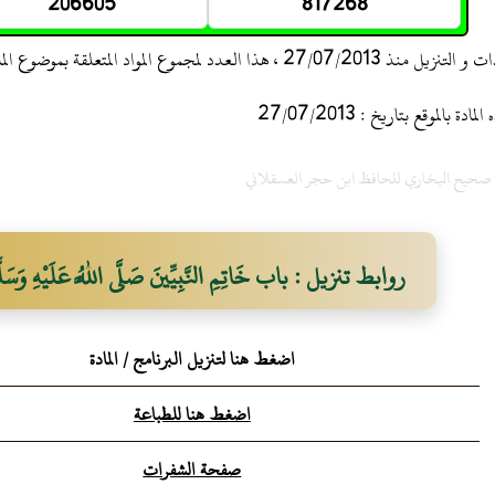
206605
817268
 ، هذا العدد لمجموع المواد المتعلقة بموضوع المادة
 بالموقع بتاريخ : 27/07/2013
ح صحيح البخاري للحافظ ابن حجر العسقلاني
روابط تنزيل : باب خَاتِمِ النَّبِيِّينَ صَلَّى اللَّهُ عَلَيْهِ وَسَلَّ
اضغط هنا لتنزيل البرنامج / المادة
اضغط هنا للطباعة
صفحة الشفرات