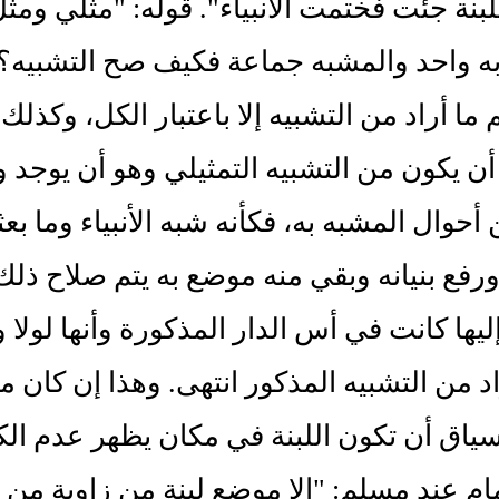
بنة جئت فختمت الأنبياء". قوله: "مثلي ومثل 
ه واحد والمشبه جماعة فكيف صح التشبيه؟ وج
تم ما أراد من التشبيه إلا باعتبار الكل، وكذلك ا
أن يكون من التشبيه التمثيلي وهو أن يوج
 أحوال المشبه به، فكأنه شبه الأنبياء وما 
رفع بنيانه وبقي منه موضع به يتم صلاح ذلك 
ليها كانت في أس الدار المذكورة وأنها لولا 
اد من التشبيه المذكور انتهى. وهذا إن كان م
ياق أن تكون اللبنة في مكان يظهر عدم الك
ام عند مسلم: "إلا موضع لبنة من زاوية من زو