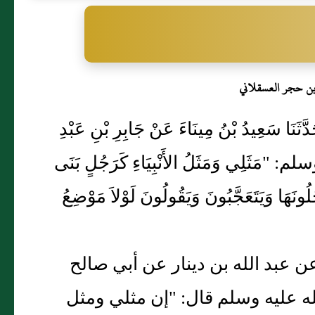
بن حجر العسقلاني
حَدَّثَنَا سَعِيدُ بْنُ مِينَاءَ عَنْ جَابِرِ بْنِ عَبْدِ
 "مَثَلِي وَمَثَلُ الأَنْبِيَاءِ كَرَجُلٍ بَنَى
ُلُونَهَا وَيَتَعَجَّبُونَ وَيَقُولُونَ لَوْلاَ مَوْضِعُ
 عن عبد الله بن دينار عن أبي صالح
ه عليه وسلم قال: "إن مثلي ومثل