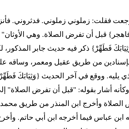
جعت فقلت: زملوني زملوني. فدثروني. فأنزل ال
اهجر} قبل أن تفرض الصلاة. وهي الأوثان"
ثِيَابَكَ فَطَهِّرْ} ذكر فيه حديث جابر المذك
بإسنادين من طريق عقيل ومعمر، وساقه ع
 يليه. ووقع في آخر الحديث {وَثِيَابَكَ فَطَهِّرْ 
وكأنه أشار بقوله: "قبل أن تفرض الصلاة" إل
الصلاة وأخرج ابن المنذر من طريق محمد ب
 ابن عباس فيما أخرجه ابن أبي حاتم. وأخر