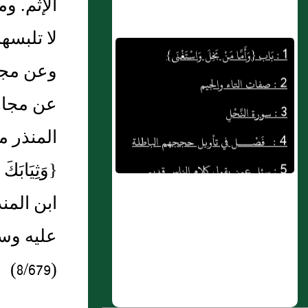
الإثم. و
1 : بَاب {وَأَمَّا مَنْ بَخِلَ وَاسْتَغْنَى}
لا تلبس
2 : صفات التاء والجيم
وعن مجا
3 : سورة النَّحْلِ
عن مجاه
4 : فَصْـــل في تأويل حججهم الباطلة
المنذر 
5 : سئل عمن يقول كلام الناس قديم
{وَثِيَاب
6 : باب {إِنْ تُبْدُوا شَيْئًا أَوْ تُخْفُوهُ فَإِنَّ اللَّهَ
كَانَ بِكُلِّ شَيْءٍ عَلِيمًا لاَ جُنَاحَ عَلَيْهِنَّ فِي
ابن المن
آبَائِهِنَّ وَلاَ أَبْنَائِهِنَّ وَلاَ إِخْوَانِهِنَّ وَلاَ أَبْنَاءِ
عليه وسل
إِخْوَانِهِنَّ وَلاَ أَبْنَاءِ أَخَوَاتِهِنَّ وَلاَ نِسَائِهِنَّ وَلاَ
مَا مَلَكَتْ أَيْمَانُهُنَّ وَاتَّقِينَ اللَّهَ إِنَّ اللَّهَ كَانَ
(8/679)
عَلَى كُلِّ شَيْءٍ شَهِيدًا}