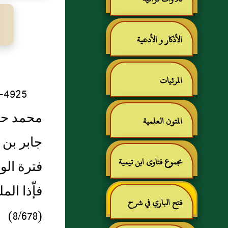
الأذكار و الأدعية
المرئيات
5
محمد حدث
المتون العلمية
جابر بن 
مجموع فتاوى ابن تيمية
فترة الو
فإّذا ال
فتح الباري في شرح
(8/678)