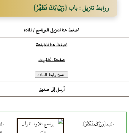
روابط تنزيل : باب {وَثِيَابَكَ فَطَهِّرْ}
اضغط هنا لتنزيل البرنامج / المادة
اضغط هنا للطباعة
صفحة الشفرات
أرسل إلى صديق
باب {وَرَبَّكَ فَكَبِّرْ}
باب
ال