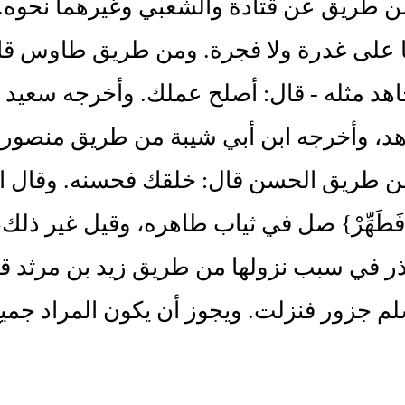
من طريق عن قتادة والشعبي وغيرهما نحوه.
ها على غدرة ولا فجرة. ومن طريق طاوس ق
هد مثله - قال: أصلح عملك. وأخرجه سعيد
د، وأخرجه ابن أبي شيبة من طريق منصور ع
من طريق الحسن قال: خلقك فحسنه. وقال ال
َكَ فَطَهِّرْ} صل في ثياب طاهره، وقيل غير ذل
ذر في سبب نزولها من طريق زيد بن مرثد ق
م جزور فنزلت. ويجوز أن يكون المراد جمي