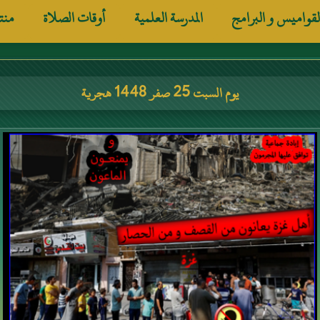
لقواميس و البرامج
المدرسة العلمية
أوقات الصلاة
منت
يوم السبت 25 صفر 1448 هجرية