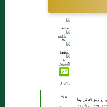
 {وَالرِّجْزَ فَاهْجُرْ} يُقَالُ
رِّجْزُ وَالرِّجْسُ: الْعَذَابُ