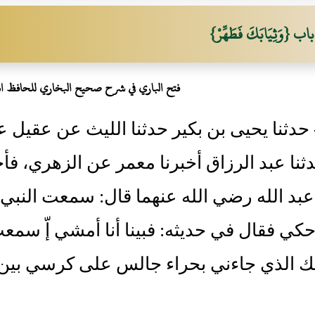
باب {وَثِيَابَكَ فَطَهِّرْ}
فتح الباري في شرح صحيح البخاري للحافظ ا
492- حدثنا يحيى بن بكير حدثنا الليث عن عقي
نا عبد الرزاق أخبرنا معمر عن الزهري، فأ
عبد الله رضي الله عنهما قال: سمعت النب
حكي فقال في حديثه: فبينا أنا أمشي إّ س
ملك الذي جاءني بحراء جالس على كرسي بين