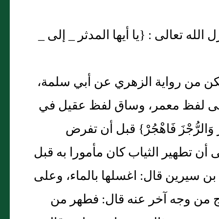
له تعالى : {يا أيها المدثر _ إلى _
ور، لكن من رواية الزهري عن أبي سلمة،
لى لفظ معمر، وساق لفظ عقيل في
وَالرُّجْزَ فَاهْجُرْ} قبل أن تفرض
ى أن تطهير الثياب كان مأمورا به قبل
ن سيرين قال: اغسلها بالماء، وعلى
ج من وجه آخر عنه قال: فطهر من