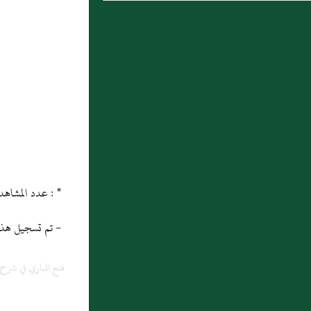
7 : سورة إِبْرَاهِيمَ
8 : مخرج الياء دروس في علم التجويد
للشيخ عبد الخالق بسيوني
9 : حكم التفشي
10 : مخرج النون والراء
* : عدد المشاهدات و التنزيل منذ 03/11/2013
- تم تسجيل هذه المادة
فتح الباري في شر