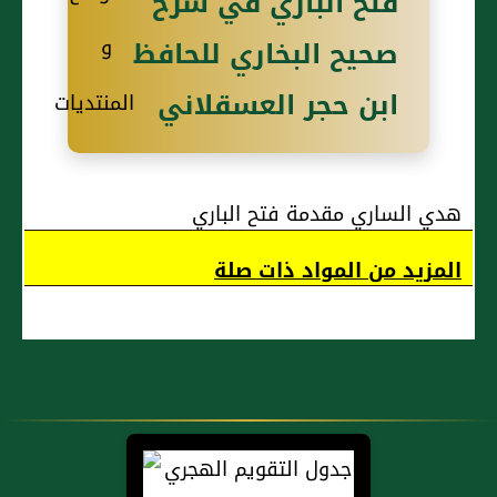
فتح الباري في شرح
وَقَالَ ابْنُ
صحيح البخاري للحافظ
عَبَّاسٍ
الدُّخُولُ
ابن حجر العسقلاني
وَالْمَسِيسُ
وَاللِّمَاسُ
هُوَ الْجِمَاعُ
هدي الساري مقدمة فتح الباري
وَمَنْ قَالَ
بَنَاتُ وَلَدِهَا
المزيد من المواد ذات صلة
مِنْ بَنَاتِهِ
فِي التَّحْرِيمِ
لِقَوْلِ النَّبِيِّ
صَلَّى اللَّهُ
عَلَيْهِ وَسَلَّمَ
لِأُمِّ حَبِيبَةَ لاَ
تَعْرِضْنَ عَلَيَّ