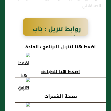
العسقلاني
روابط تنزيل : بَاب
{وَأَنْ تَجْمَعُوا بَيْنَ
اضغط هنا لتنزيل البرنامج / المادة
الأُخْتَيْنِ إِلاَّ مَا قَدْ
سَلَفَ }
اضغط هنا للطباعة
صفحة الشفرات