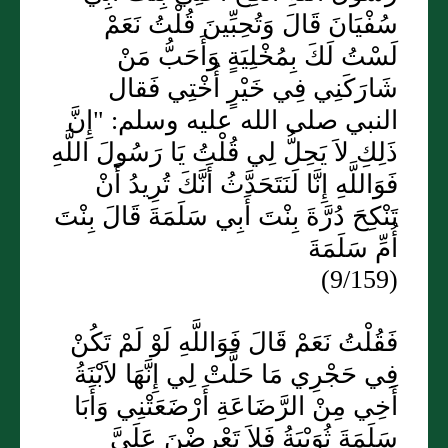
سُفْيَانَ قَالَ وَتُحِبِّينَ قُلْتُ نَعَمْ
لَسْتُ لَكَ بِمُخْلِيَةٍ وَأَحَبُّ مَنْ
شَارَكَنِي فِي خَيْرٍ أُخْتِي فَقال
النبي صلى الله عليه وسلم: "إِنَّ
ذَلِكِ لاَ يَحِلُّ لِي قُلْتُ يَا رَسُولَ اللَّهِ
فَوَاللَّهِ إِنَّا لَنَتَحَدَّثُ أَنَّكَ تُرِيدُ أَنْ
تَنْكِحَ دُرَّةَ بِنْتَ أَبِي سَلَمَةَ قَالَ بِنْتَ
أُمِّ سَلَمَةَ
(9/159)
فَقُلْتُ نَعَمْ قَالَ فَوَاللَّهِ لَوْ لَمْ تَكُنْ
فِي حَجْرِي مَا حَلَّتْ لِي إِنَّهَا لاَبْنَةُ
أَخِي مِنْ الرَّضَاعَةِ أَرْضَعَتْنِي وَأَبَا
سَلَمَةَ ثُوَيْبَةُ فَلاَ تَعْرِضْنَ عَلَيَّ