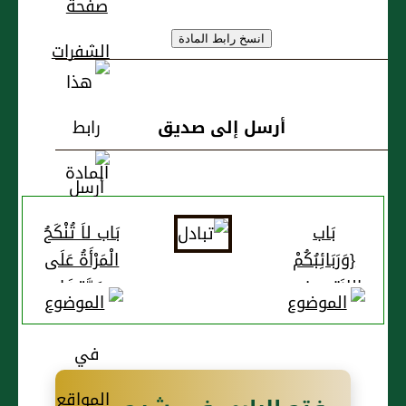
أرسل إلى صديق
بَاب
بَاب لاَ تُنْكَحُ
{وَرَبَائِبُكُمْ
الْمَرْأَةُ عَلَى
اللاَتِي فِي
عَمَّتِهَا
حُجُورِكُمْ مِنْ
نِسَائِكُمْ
اللاَتِي
دَخَلْتُمْ بِهِنَّ}