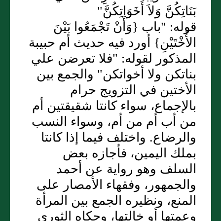
بَنَاتِكُنَّ وَلاَ أَخَوَاتِكُنَّ"
قوله: "باب {وَأَنْ تَجْمَعُوا بَيْنَ
الأُخْتَيْنِ} أورد فيه حديث أم حبيبة
المذكور لقوله: "فلا تعرضن علي
بناتكن ولا أخواتكن" والجمع بين
الأختين في التزويج حرام
بالإجماع، سواء كانتا شقيقتين أم
من أب أم من أم، وسواء النسب
والرضاع. واختلف فيما إذا كانتا
بملك اليمين، فأجازه بعض
السلف وهو رواية عن أحمد
والجمهور، وفقهاء الأمصار على
المنع، ونظيره الجمع بين المرأة
وعمتها أو خالتها، وحكاه الثوري