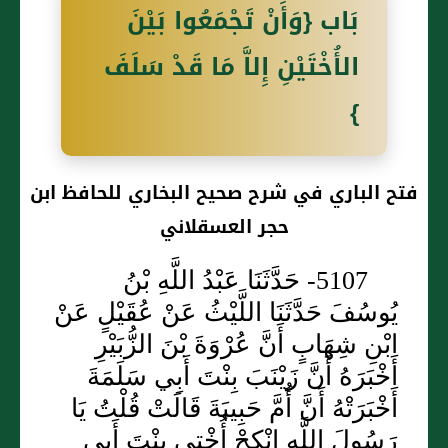
بَاب {وَأَنْ تَجْمَعُوا بَيْنَ
الأُخْتَيْنِ إِلاَّ مَا قَدْ سَلَفَ
}
فتح الباري في شرح صحيح البخاري للحافظ ابن
حجر العسقلاني
5107- حَدَّثَنَا عَبْدُ اللَّهِ بْنُ
يُوسُفَ حَدَّثَنَا اللَّيْثُ عَنْ عُقَيْلٍ عَنْ
ابْنِ شِهَابٍ أَنَّ عُرْوَةَ بْنَ الزُّبَيْرِ
أَخْبَرَهُ أَنَّ زَيْنَبَ بِنْتَ أَبِي سَلَمَةَ
أَخْبَرَتْهُ أَنَّ أُمَّ حَبِيبَةَ قَالَتْ قُلْتُ يَا
رَسُولَ اللَّهِ انْكِحْ أُخْتِي بِنْتَ أَبِي