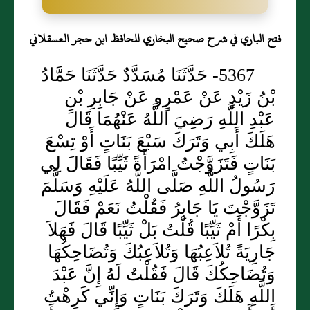
فتح الباري في شرح صحيح البخاري للحافظ ابن حجر العسقلاني
5367- حَدَّثَنَا مُسَدَّدٌ حَدَّثَنَا حَمَّادُ
بْنُ زَيْدٍ عَنْ عَمْرٍو عَنْ جَابِرِ بْنِ
عَبْدِ اللَّهِ رَضِيَ اللَّهُ عَنْهُمَا قَالَ
هَلَكَ أَبِي وَتَرَكَ سَبْعَ بَنَاتٍ أَوْ تِسْعَ
بَنَاتٍ فَتَزَوَّجْتُ امْرَأَةً ثَيِّبًا فَقَالَ لِي
رَسُولُ اللَّهِ صَلَّى اللَّهُ عَلَيْهِ وَسَلَّمَ
تَزَوَّجْتَ يَا جَابِرُ فَقُلْتُ نَعَمْ فَقَالَ
بِكْرًا أَمْ ثَيِّبًا قُلْتُ بَلْ ثَيِّبًا قَالَ فَهَلاَ
جَارِيَةً تُلاَعِبُهَا وَتُلاَعِبُكَ وَتُضَاحِكُهَا
وَتُضَاحِكُكَ قَالَ فَقُلْتُ لَهُ إِنَّ عَبْدَ
اللَّهِ هَلَكَ وَتَرَكَ بَنَاتٍ وَإِنِّي كَرِهْتُ