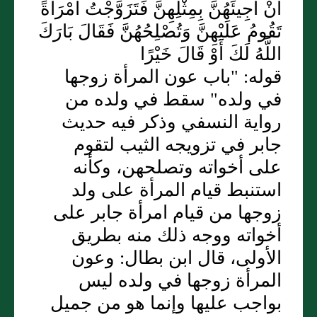
أَنْ أَجِيئَهُنَّ بِمِثْلِهِنَّ فَتَزَوَّجْتُ امْرَأَةً
تَقُومُ عَلَيْهِنَّ وَتُصْلِحُهُنَّ فَقَالَ بَارَكَ
اللَّهُ لَكَ أَوْ قَالَ خَيْرًا
قوله: "باب عون المرأة زوجها
في ولده" سقط في ولده من
رواية النسفي وذكر فيه حديث
جابر في تزويجه الثيب لتقوم
على أخواته وتصلحهن، وكأنه
استنبط قيام المرأة على ولد
زوجها من قيام امرأة جابر على
أخواته ووجه ذلك منه بطريق
الأولى، قال ابن بطال: وعون
المرأة زوجها في ولده ليس
بواجب عليها وإنما هو من جميل