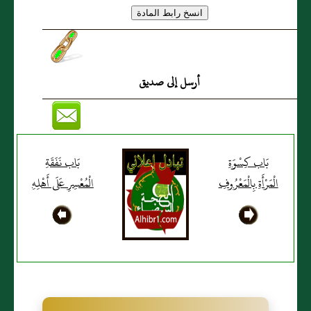
أرسل إلى صديق
بَاب كِسْوَةِ
بَاب نَفَقَةِ
الْمَرْأَةِ بِالْمَعْرُوفِ
الْمُعْسِرِ عَلَى أَهْلِهِ