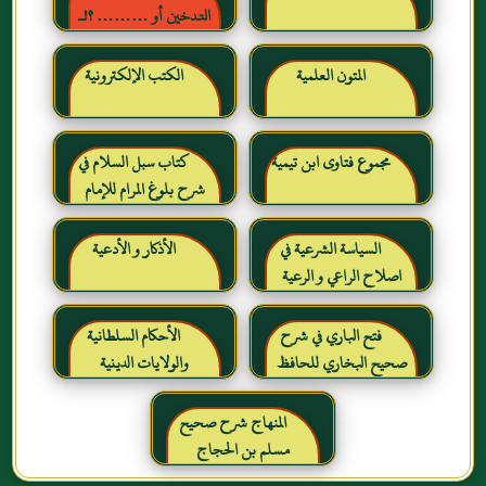
التدخين أو ……… ؟!ـ
حقائق وأرقام ناطقة ، لكن
لا يسمعها المدخنون حرره
المتون العلمية
الكتب الإلكترونية
خالد بن عبد الرحمن بن حمد
الشايع
مجموع فتاوى ابن تيمية
كتاب سبل السلام في
شرح بلوغ المرام للإمام
الصنعاني رحمه الله
السياسة الشرعية في
الأذكار و الأدعية
اصلاح الراعي و الرعية
فتح الباري في شرح
الأحكام السلطانية
صحيح البخاري للحافظ
والولايات الدينية
ابن حجر العسقلاني
المنهاج شرح صحيح
مسلم بن الحجاج