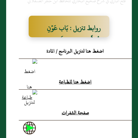
فتح الباري في شرح صحيح البخاري للحافظ ابن حجر العسقلاني
روابط تنزيل : بَاب عَوْنِ
الْمَرْأَةِ زَوْجَهَا فِي وَلَدِهِ
اضغط هنا لتنزيل البرنامج / المادة
اضغط هنا للطباعة
صفحة الشفرات