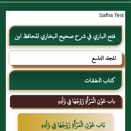
Safha Test
فتح الباري في شرح صحيح البخاري للحافظ ابن
حجر العسقلاني
المجلد التاسع
كتاب النفقات
باب عَوْنِ الْمَرْأَةِ زَوْجَهَا فِي وَلَدِهِ
بَاب عَوْنِ الْمَرْأَةِ زَوْجَهَا فِي وَلَدِهِ