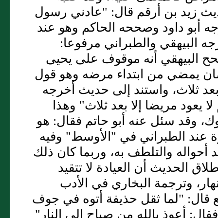
يث زيد بن أرقم قال: "عادني رسول
جه أبو داود وصححه الحاكم وهو عند
رجه البيهقي والطبراني مرفوعا:
حح البيهقي أنه موقوف على يحيى
زمان يمضي من ابتداء مرضه وهو قول
ا بعد ثلاث، واستند إلى حديث أخرجه
 يعود مريضا إلا بعد ثلاث" وهذا
 وقد سئل عنه أبو حاتم فقال: هو
عند الطبراني في "الأوسط" وفيه
 أحواله والتلطف به، وربما كان ذلك
اق الحديث أن العيادة لا تتقيد
ار، وترجمة البخاري في الأدب
ع قال: "لما ثقل حذيفة أتوه في جوف
قال: أعوذ بالله من صباح إلى النار"