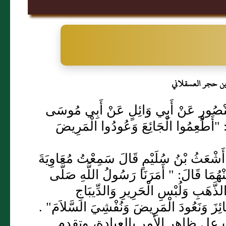
بن حجر العسقلاني
 عَنْ مَنْصُورٍ عَنْ أَبِي وَائِلٍ عَنْ أَبِي مُوسَى
ِمُوا الْجَائِعَ وَعُودُوا الْمَرِيضَ
نِي أَشْعَثُ بْنُ سُلَيْمٍ قَالَ سَمِعْتُ مُعَاوِيَةَ
نْهُمَا قَالَ: " أَمَرَنَا رَسُولُ اللَّهِ صَلَّى
 الذَّهَبِ وَلُبْسِ الْحَرِيرِ وَالدِّيبَاجِ
جَنَائِزَ وَنَعُودَ الْمَرِيضَ وَنُفْشِيَ السَّلاَمَ" .
عل ظاهر الأمر بالعيادة، وتقدم