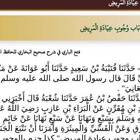
يَادَةِ الْمَرِيضِ
بَاب وُجُوبِ عِيَادَةِ الْمَرِيضِ
فتح الباري في شرح صحيح البخاري للحافظ ا
564- حَدَّثَنَا قُتَيْبَةُ بْنُ سَعِيدٍ حَدَّثَنَا أَبُو عَوَانَةَ
يِّ قَالَ قال رسول الله صلى الله عليه وسلم: "أَطْع
عَانِيَ" .
 حَدَّثَنَا حَفْصُ بْنُ عُمَرَ حَدَّثَنَا شُعْبَةُ قَالَ أَخْبَرَ
ِ بْنِ مُقَرِّنٍ عَنْ الْبَرَاءِ بْنِ عَازِبٍ رَضِيَ اللَّهُ عَ
ْهِ وَسَلَّمَ بِسَبْعٍ وَنَهَانَا عَنْ سَبْعٍ نَهَانَا عَنْ خَاتَمِ
َقِ وَعَنْ الْقَسِّيِّ وَالْمِيثَرَةِ وَأَمَرَنَا أَنْ نَتْبَعَ الْ
اب وجوب عيادة المريض" كذا جزم بالوجوب 