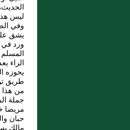
8 : بَاب فَضْلِ مَنْ يُصْرَعُ مِنْ الرِّيحِ
الحديث، 
9 : بَاب التَّسْلِيمِ فِي مَجْلِسٍ فِيهِ أَخْلاَطٌ مِنْ
ليس هذا 
الْمُسْلِمِينَ وَالْمُشْرِكِينَ
وفي الص
10 : فصـــل في الفقراء
يشق على
ورد في ف
المسلم 
الراء بع
يحوزه ال
طريق تؤد
من هذا ا
جملة ال
مريضا خ
حبان وا
مالك بس