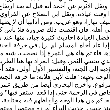
ونقل الأثرم عن أحمد أنه قيل له بعد ارتفاع 
وقت عيادة. ونقل ابن الصلاح عن الفراوي أ
يف نهارا، وهو غريب. ومن آدابها أن لا ي
 أهله. فإن اقتضت ذلك ضرورة فلا بأس كم
ضل العيادة أحاديث كثيرة جياد، منها عند
إذا عاد أخاه المسلم لم يزل في خرفة الج
دها فاء ثم هاء هي الثمرة إذا نضجت، شبه م
ذي يجتني الثمر. وقيل: المراد بها هنا الطر
يه إلى الجنة، والتفسير الأول أولى، فقد أ
لوجه وفيه: "قلت لأبي قلابة: ما خرفة الجن
مرفوع. وأخرج البخاري أيضا من طريق عمر 
اض في الرحمة حتى إذا قعد استقر فيها" و
لحاكم من هذا الوجه وألفاظهم فيه مختلفة
ند حسن. حديث البراء أورده مختصرا مقتص