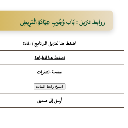
روابط تنزيل : بَاب وُجُوبِ عِيَادَةِ الْمَرِيضِ
اضغط هنا لتنزيل البرنامج / المادة
اضغط هنا للطباعة
صفحة الشفرات
أرسل إلى صديق