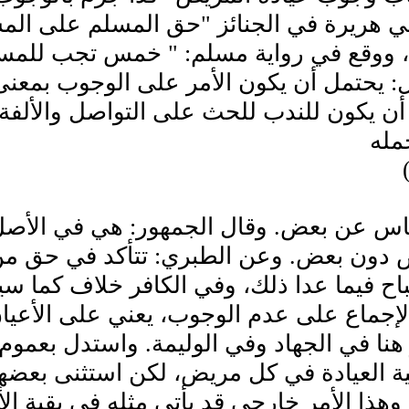
ي هريرة في الجنائز "حق المسلم على الم
 ووقع في رواية مسلم: " خمس تجب للمسلم
: يحتمل أن يكون الأمر على الوجوب بمعنى 
ن يكون للندب للحث على التواصل والألفة،
مله
اس عن بعض. وقال الجمهور: هي في الأصل
دون بعض. وعن الطبري: تتأكد في حق من
باح فيما عدا ذلك، وفي الكافر خلاف كما س
الإجماع على عدم الوجوب، يعني على الأعي
هنا في الجهاد وفي الوليمة. واستدل بعموم
العيادة في كل مريض، لكن استثنى بعضهم ا
 وهذا الأمر خارجي قد يأتي مثله في بقية ا