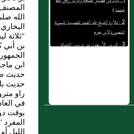
المصنف 
2 : تلاوة الشيخ طه الفهد لقصيدة الميمونة
الله صلى
المنصورة لإبن حزم
البخاري 
3 : الدرس الأربعون من دروس الشمائل
"ثلاثة 
المحمدية للأستاذ عبد الحافظ العامري
بن أبي ك
الجمهور،
4 : ( باب تحريم تعذيب الهرة ونحوها من
ابن ماجه
الحيوان الذي لا يؤذي )
حديث ضع
5 : بَاب وَضْعِ الصَّبِيِّ فِي الْحِجْرِ
حديث با
6 : تلاوة الشيخ طه الفهد لمنظومة بهجة
راو مترو
الأرواح في أحكام رواية حفص من طريق
في العاد
المصباح
بوقت دو
المفرد "
7 : ( باب نظر الفجأة )
الليل أو