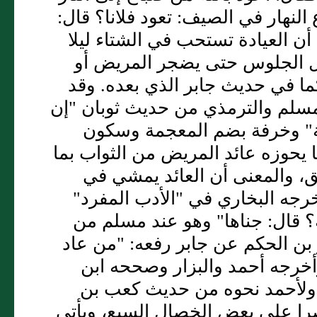
النهار في الصيف: تعود فلانا؟ قال:
ن العيادة تستحب في الشتاء ليلا
طيل الجلوس حتى يضجر المريض أو
ا في حديث جابر الذي بعده. وقد
 مسلم والترمذي من حديث ثوبان "إن
نة" وخرفة بضم المعجمة وسكون
ا يحوزه عائد المريض من الثواب بما
يق، والمعنى أن العائد يمشي في
خرجه البخاري في "الأدب المفرد"
ة؟ قال: جناها" وهو عند مسلم من
بن الحكم عن جابر رفعه: "من عاد
أخرجه أحمد والبزار وصححه ابن
، ولأحمد نحوه من حديث كعب بن
را على بعض الخصال السبع، ويأتي