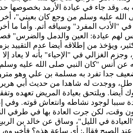
به. وقد جاء في عيادة الأرمد بخصوصها حد
 الله عليه وسلم من وجع كان بعيني"، أخر
في "الأدب المفرد" وسياقه أتم. وأما ما أخ
ليس لهم عيادة: العين والدمل والضرس" فص
ثير، ويؤخذ من إطلاقه أيضا عدم التقييد ب
 وجزم الغزالي في "الإحياء" بأنه لا يعاد إل
 عن أنس "كان النبي صلى الله عليه وسلم لا
يف جدا تفرد به مسلمة بن علي وهو متروك،
طل، ووجدت له شاهدا من حديث أبي هريرة 
ك أيضا. ويلتحق بعيادة المريض تعهده وتفقد
ة سببا لوجود نشاطه وانتعاش قوته. وفي إطل
ن وقت، لكن جرت العادة بها في طرفي النه
العيادة في الليل"، وساق عن خالد بن الربي
 عند الصبح فقال: أي ساعة هذه؟ فأخبروه، ف