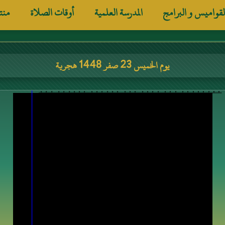
لقواميس و البرامج
المدرسة العلمية
أوقات الصلاة
منت
يوم الخميس 23 صفر 1448 هجرية