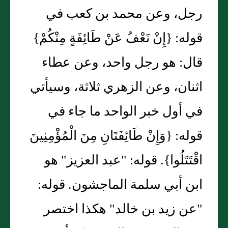
رجل، وعن محمد بن كعب في
قوله: {إِنْ نَعْفُ عَنْ طَائِفَةٍ مِنْكُمْ}
قال: هو رجل واحد، وعن عطاء
اثنان، وعن الزهري ثلاثة، وسيأتي
في أول خبر الواحد ما جاء في
قوله: {وَإِنْ طَائِفَتَانِ مِنَ الْمُؤْمِنِينَ
اقْتَتَلُوا}. قوله: "عبد العزيز" هو
ابن أبي سلمة الماجشون. قوله:
"عن زيد بن خالد" هكذا اختصر