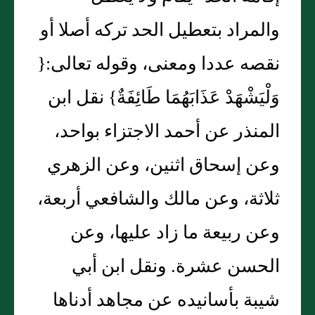
والمراد بتعطيل الحد تركه أصلا أو
نقصه عددا ومعنى، وقوله تعالى:{
وَلْيَشْهَدْ عَذَابَهُمَا طَائِفَةٌ} نقل ابن
المنذر عن أحمد الاجتزاء بواحد،
وعن إسحاق اثنين، وعن الزهري
ثلاثة، وعن مالك والشافعي أربعة،
وعن ربيعة ما زاد عليها، وعن
الحسن عشرة. ونقل ابن أبي
شيبة بأسانيده عن مجاهد أدناها