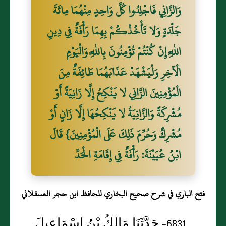
وَالزَّانِي فَاجْلِدُوا كُلَّ وَاحِدٍ مِنْهُمَا مِائَةَ
جَلْدَةٍ وَلا تَأْخُذْكُمْ بِهِمَا رَأْفَةٌ فِي دِينِ
اللَّهِ إِنْ كُنْتُمْ تُؤْمِنُونَ بِاللَّهِ وَالْيَوْمِ
الْآخِرِ وَلْيَشْهَدْ عَذَابَهُمَا طَائِفَةٌ مِنَ
الْمُؤْمِنِينَ الزَّانِي لا يَنْكِحُ إِلَّا زَانِيَةً أَوْ
مُشْرِكَةً وَالزَّانِيَةُ لا يَنْكِحُهَا إِلَّا زَانٍ أَوْ
مُشْرِكٌ وَحُرِّمَ ذَلِكَ عَلَى الْمُؤْمِنِينَ} قَالَ
ابْنُ عُيَيْنَةَ: رَأْفَةٌ فِي إِقَامَةِ الْحَدِّ
فتح الباري في شرح صحيح البخاري للحافظ ابن حجر العسقلاني
6831- حَدَّثَنَا مَالِكُ بْنُ إِسْمَاعِيلَ