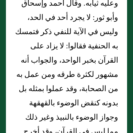
وعليه ثيابه. وقال أحمد وإسحاق
وأبو ثور: لا يجرد أحد في الحد،
وليس في الآية للنفي ذكر فتمسك
به الحنفية فقالوا: لا يزاد على
القرآن بخبر الواحد، والجواب أنه
مشهور لكثرة طرقه ومن عمل به
من الصحابة، وقد عملوا بمثله بل
بدونه كنقض الوضوء بالقهقهة
وجواز الوضوء بالنبيذ وغير ذلك
مما ليس في القرآن، وقد أخرج