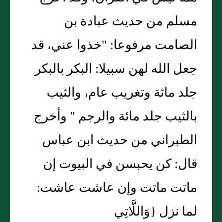
مسلم من حديث عبادة بن
الصامت مرفوعا: "خذوا عني، قد
جعل الله لهن سبيلا: البكر بالبكر
جلد مائة وتغريب عام، والثيب
بالثيب جلد مائة والرجم " وأخرج
الطبراني من حديث ابن عباس
قال: كن يحبسن في البيوت إن
ماتت ماتت وإن عاشت عاشت:
لما نزل {وَاللَّاتِي