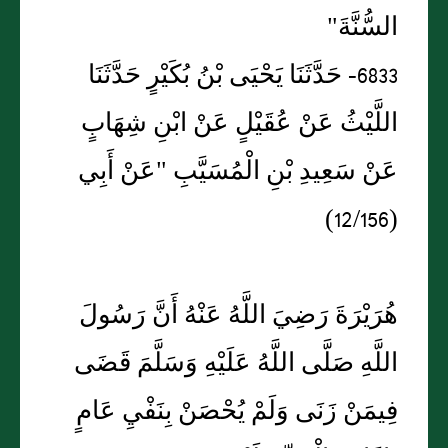
السُّنَّةَ"
6833- حَدَّثَنَا يَحْيَى بْنُ بُكَيْرٍ حَدَّثَنَا
اللَّيْثُ عَنْ عُقَيْلٍ عَنْ ابْنِ شِهَابٍ
عَنْ سَعِيدِ بْنِ الْمُسَيَّبِ "عَنْ أَبِي
(12/156)
هُرَيْرَةَ رَضِيَ اللَّهُ عَنْهُ أَنَّ رَسُولَ
اللَّهِ صَلَّى اللَّهُ عَلَيْهِ وَسَلَّمَ قَضَى
فِيمَنْ زَنَى وَلَمْ يُحْصَنْ بِنَفْيِ عَامٍ