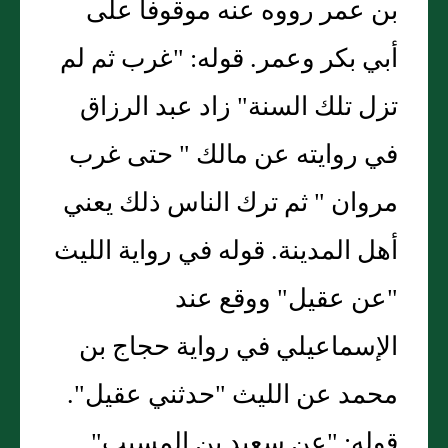
بن عمر رووه عنه موقوفا على
أبي بكر وعمر. قوله: "غرب ثم لم
تزل تلك السنة" زاد عبد الرزاق
في روايته عن مالك " حتى غرب
مروان " ثم ترك الناس ذلك يعني
أهل المدينة. قوله في رواية الليث
"عن عقيل" ووقع عند
الإسماعيلي في رواية حجاج بن
محمد عن الليث "حدثني عقيل".
قوله: "عن سعيد بن المسيب"