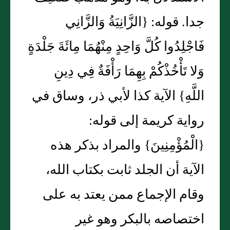
جدا. قوله: {الزَّانِيَةُ وَالزَّانِي
فَاجْلِدُوا كُلَّ وَاحِدٍ مِنْهُمَا مِائَةَ جَلْدَةٍ
وَلا تَأْخُذْكُمْ بِهِمَا رَأْفَةٌ فِي دِينِ
اللَّهِ} الآية كذا لأبي ذر، وساق في
رواية كريمة إلى قوله:
{الْمُؤْمِنِينَ} والمراد بذكر هذه
الآية أن الجلد ثابت بكتاب الله،
وقام الإجماع ممن يعتد به على
اختصاصه بالبكر وهو غير