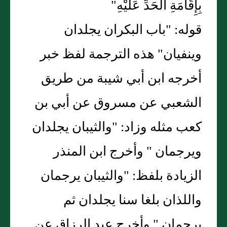
بِإِقَامَةِ الْحَدِّ عَلَيْهِ"
قوله: "باب البكران يجلدان
وينفيان" هذه الترجمة لفظ خبر
أخرجه ابن أبي شيبة من طريق
الشعبي عن مسروق عن أبي بن
كعب مثله وزاد: "والثيبان يجلدان
ويرجمان " وأخرج ابن المنذر
الزيادة بلفظ: "والثيبان يرجمان
واللذان بلغا سنا يجلدان ثم
يرجمان " وأخرج عبد الرزاق عن