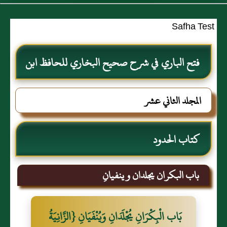
Safha Test
فتح الباري في شرح صحيح البخاري للحافظ ابن
حجر العسقلاني
المجلد الثاني عشر
كتاب الحدود
باب البكران يجلدان و ينفيانِ
بَاب الْبِكْرَانِ يُجْلَدَانِ وَيُنْفَيَانِ {الزَّانِيَةُ