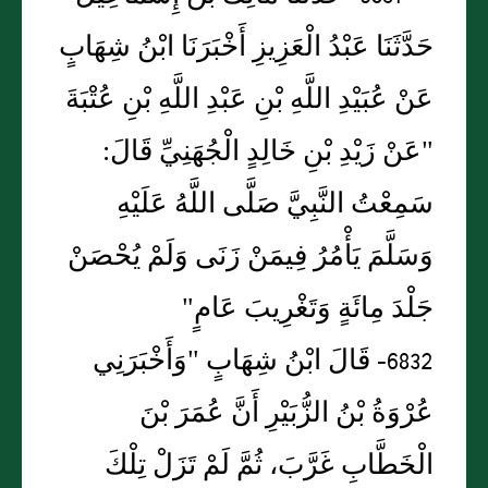
حَدَّثَنَا عَبْدُ الْعَزِيزِ أَخْبَرَنَا ابْنُ شِهَابٍ
عَنْ عُبَيْدِ اللَّهِ بْنِ عَبْدِ اللَّهِ بْنِ عُتْبَةَ
"عَنْ زَيْدِ بْنِ خَالِدٍ الْجُهَنِيِّ قَالَ:
سَمِعْتُ النَّبِيَّ صَلَّى اللَّهُ عَلَيْهِ
وَسَلَّمَ يَأْمُرُ فِيمَنْ زَنَى وَلَمْ يُحْصَنْ
جَلْدَ مِائَةٍ وَتَغْرِيبَ عَامٍ"
6832- قَالَ ابْنُ شِهَابٍ "وَأَخْبَرَنِي
عُرْوَةُ بْنُ الزُّبَيْرِ أَنَّ عُمَرَ بْنَ
الْخَطَّابِ غَرَّبَ، ثُمَّ لَمْ تَزَلْ تِلْكَ