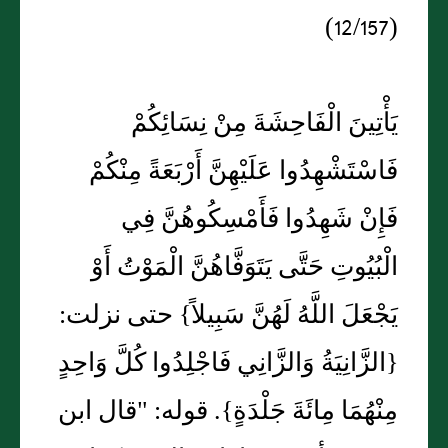
(12/157)
يَأْتِينَ الْفَاحِشَةَ مِنْ نِسَائِكُمْ
فَاسْتَشْهِدُوا عَلَيْهِنَّ أَرْبَعَةً مِنْكُمْ
فَإِنْ شَهِدُوا فَأَمْسِكُوهُنَّ فِي
الْبُيُوتِ حَتَّى يَتَوَفَّاهُنَّ الْمَوْتُ أَوْ
يَجْعَلَ اللَّهُ لَهُنَّ سَبِيلاً} حتى نزلت:
{الزَّانِيَةُ وَالزَّانِي فَاجْلِدُوا كُلَّ وَاحِدٍ
مِنْهُمَا مِائَةَ جَلْدَةٍ}. قوله: "قال ابن