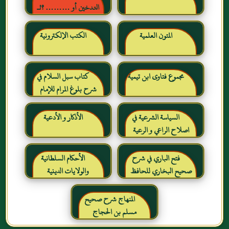
التدخين أو ……… ؟!ـ
حقائق وأرقام ناطقة ، لكن
لا يسمعها المدخنون حرره
المتون العلمية
الكتب الإلكترونية
خالد بن عبد الرحمن بن حمد
الشايع
مجموع فتاوى ابن تيمية
كتاب سبل السلام في
شرح بلوغ المرام للإمام
الصنعاني رحمه الله
السياسة الشرعية في
الأذكار و الأدعية
اصلاح الراعي و الرعية
فتح الباري في شرح
الأحكام السلطانية
صحيح البخاري للحافظ
والولايات الدينية
ابن حجر العسقلاني
المنهاج شرح صحيح
مسلم بن الحجاج