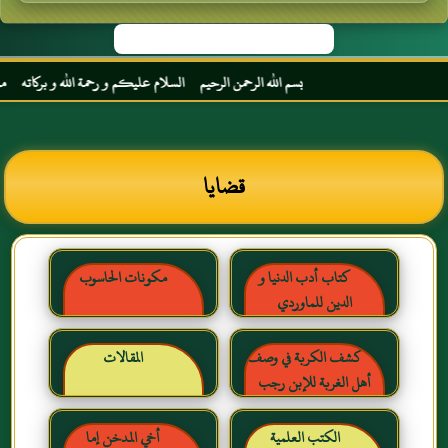
بسم الله الرحمن الرحيم السلام عليكم و رحمة الله و بركاته مرحبا بك أخي
قضايا
كتاب أدب الدنيا و
مكونات الحاسوب
الدين للماوردي
كشف الكربة في وصف
المقالات
أهل الغربة للإبن رجب
الحنبلي رحمه الله
الكتب العلمية
أخي المدخن إما