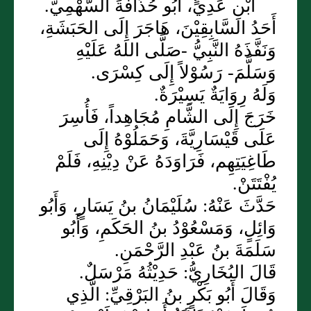
ابْنِ عَدِيٍّ، أَبُو حُذَافَةَ السَّهْمِيُّ.
أَحَدُ السَّابِقِيْنَ، هَاجَرَ إِلَى الحَبَشَةِ،
وَنَفَّذَهُ النَّبِيُّ -صَلَّى اللهُ عَلَيْهِ
وَسَلَّمَ- رَسُوْلاً إِلَى كِسْرَى.
وَلَهُ رِوَايَةٌ يَسِيْرَةٌ.
خَرَجَ إِلَى الشَّامِ مُجَاهِداً، فَأُسِرَ
عَلَى قَيْسَارِيَّةَ، وَحَمَلُوْهُ إِلَى
طَاغِيَتِهِم، فَرَاوَدَهُ عَنْ دِيْنِهِ، فَلَمْ
يُفْتَتَنْ.
حَدَّثَ عَنْهُ: سُلَيْمَانُ بنُ يَسَارٍ، وَأَبُو
وَائِلٍ، وَمَسْعُوْدُ بنُ الحَكَمِ، وَأَبُو
سَلَمَةَ بنُ عَبْدِ الرَّحْمَنِ.
قَالَ البُخَارِيُّ: حَدِيْثُهُ مَرْسَلٌ.
وَقَالَ أَبُو بَكْرٍ بنُ البَرْقِيِّ: الَّذِي