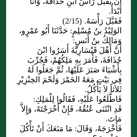
أَنْ يُقَبِّلَ رَأْسَ ابْنِ حُذَافَةَ، وَأَنَا
أَبْدَأُ.
فَقَبَّلَ رَأْسَهُ. (2/15)
الوَلِيْدُ بنُ مُسْلِمٍ: حَدَّثَنَا أَبُو عَمْرٍو،
وَمَالِكُ بنُ أَنَسٍ:
أَنَّ أَهْلَ قَيْسَارِيَّةَ أَسَرُوا ابْنَ
حُذَافَةَ، فَأَمَرَ بِهِ مَلِكُهُمْ، فَجُرِّبَ
بِأَشْيَاءَ صَبَرَ عَلَيْهَا، ثُمَّ جَعَلُوا لَهُ
فِي بَيْتٍ مَعَهُ الخَمْرَ وَلَحْمَ الخِنْزِيْرِ
ثَلاَثاً لاَ يَأْكُلُ.
فَاطَّلَعُوا عَلَيْهِ، فَقَالُوا لِلْمَلِكِ:
قَدِ انْثَنَى عُنُقُهُ، فَإِنْ أَخْرَجْتَهُ، وَإِلاَّ
مَاتَ.
فَأَخْرَجَهُ، وَقَالَ: مَا مَنَعَكَ أَنْ تَأْكُلَ