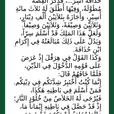
حُذَافَةَ أُسِرَ...، فَذَكَرَ القِصَّةَ
مُطَوَّلَةً، وَفِيْهَا أَطْلَقَ لَهُ ثَلاَثَ مائَةِ
أَسِيْرٍ، وَأَجَازَهُ بِثَلاَثِيْنَ أَلْفِ دِيْنَارٍ،
وَثَلاَثِيْنَ وَصِيْفَةً، وَثَلاَثِيْنَ وَصِيْفاً.
وَلَعَلَّ هَذَا المَلِكَ قَدْ أَسْلَمَ سِرّاً،
وَيَدُلُّ عَلَى ذَلِكَ مُبَالَغَتُهُ فِي إِكْرَامِ
ابْنِ حُذَافَةَ.
وَكَذَا القَوْلُ فِي هِرَقْلَ إِذْ عَرَضَ
عَلَى قَوْمِهِ الدُّخُوْلَ فِي الدِّيْنِ،
فَلَمَّا خَافَهُمْ قَالَ:
إِنَّمَا كُنْتُ أَخْتَبِرُ شِدَّتَكُم فِي دِيْنِكُم.
فَمَنْ أَسْلَمَ فِي بَاطِنِهِ هَكَذَا،
فَيُرْجَى لَهُ الخَلاَصُ مِنْ خُلُوْدِ النَّارِ؛
إِذْ قَدْ حَصَّلَ فِي بَاطِنِهِ إِيْمَاناً مَا،