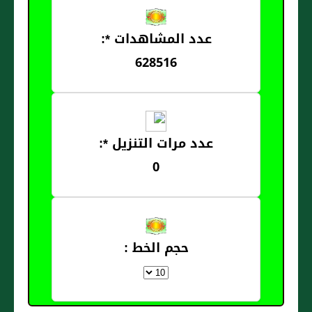
عدد المشاهدات *:
628516
عدد مرات التنزيل *:
0
حجم الخط :