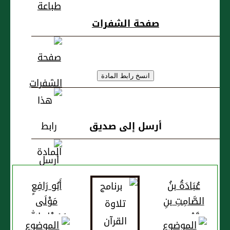
بنِ قَيْسِ (س)
صفحة الشفرات
أرسل إلى صديق
عُبَادَةُ بنُ
أَبُو رَافِعٍ
الصَّامِتِ بنِ
مَوْلَى
قَيْسِ بنِ
رَسُوْلِ اللهِ