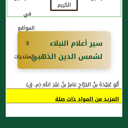
أَصْرَمَ
-صَلَّى اللهُ
الأَنْصَارِيُّ
عَلَيْهِ وَسَلَّمَ-
(ع)
(ع)
سير أعلام النبلاء
لشمس الدين الذهبي
أَبُو عُبَيْدَةَ بنُ الجَرَّاحِ عَامِرُ بنُ عَبْدِ اللهِ (م، ق).
المزيد من المواد ذات صلة