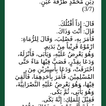
دِيْنِ مُحَمَّدٍ طَرْفَةَ عَيْنٍ.
(3/7)
قَالَ: إِذاً أَقْتُلُكَ.
قَالَ: أَنْتَ وَذَاكَ.
فَأَمَرَ بِهِ، فَصُلِبَ، وَقَالَ لِلرُّمَاةِ:
ارْمُوْهُ قَرِيْباً مِنْ بَدَنِهِ.
وَهُوَ يَعْرِضُ عَلَيْهِ، وَيَأْبَى، فَأَنْزَلَهُ،
وَدَعَا بِقِدْرٍ، فَصَبَّ فِيْهَا مَاءً حَتَّى
احْتَرَقَتْ، وَدَعَا بِأَسِيْرَيْنِ مِنَ
المُسْلِمِيْنَ، فَأَمَرَ بِأَحَدِهِمَا، فَأُلْقِيَ
فِيْهَا، وَهُوَ يَعْرِضُ عَلَيْهِ النَّصْرَانِيَّةَ،
وَهُوَ يَأْبَى، ثُمَّ بَكَى.
فَقِيْلَ لِلْمَلِكِ: إِنَّهُ بَكَى.