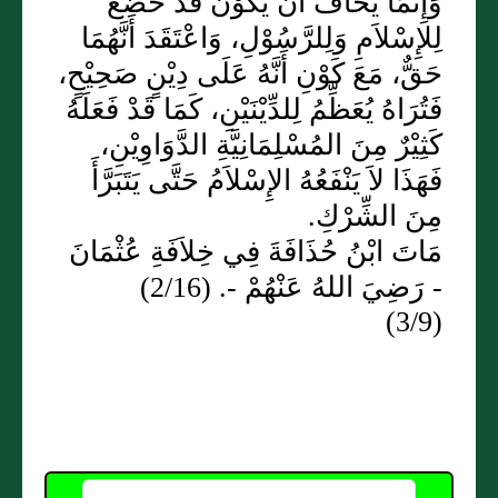
وَإِنَّمَا يُخَافُ أَنْ يَكُوْنَ قَدْ خَضَعَ
لِلإِسْلاَمِ وَلِلرَّسُوْلِ، وَاعْتَقَدَ أَنَّهُمَا
حَقٌّ، مَعَ كَوْنِ أَنَّهُ عَلَى دِيْنٍ صَحِيْحٍ،
فَتُرَاهُ يُعَظِّمُ لِلدِّيْنَيْنِ، كَمَا قَدْ فَعَلَهُ
كَثِيْرٌ مِنَ المُسْلِمَانِيَّةِ الدَّوَاوِيْنِ،
فَهَذَا لاَ يَنْفَعُهُ الإِسْلاَمُ حَتَّى يَتَبَرَّأَ
مِنَ الشِّرْكِ.
مَاتَ ابْنُ حُذَافَةَ فِي خِلاَفَةِ عُثْمَانَ
- رَضِيَ اللهُ عَنْهُمْ -. (2/16)
(3/9)