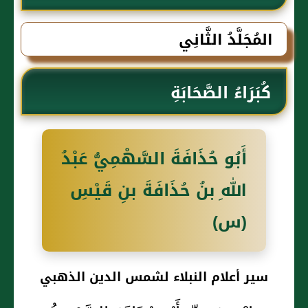
الذهبي
المُجَلَّدُ الثَّانِي
كُبَرَاءُ الصَّحَابَةِ
أَبُو حُذَافَةَ السَّهْمِيُّ عَبْدُ
اللهِ بنُ حُذَافَةَ بنِ قَيْسِ
(س)
سير أعلام النبلاء لشمس الدين الذهبي