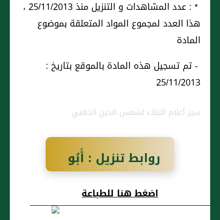
* : عدد المشاهدات و التنزيل منذ 25/11/2013 ،
هذا العدد لمجموع المواد المتعلقة بموضوع
المادة
- تم تسجيل هذه المادة بالموقع بتاريخ :
25/11/2013
سير أعلام النبلاء لشمس الدين الذهبي
روابط تنزيل : أَبُو
حُذَافَةَ السَّهْمِيُّ
اضغط هنا للطباعة
عَبْدُ اللهِ بنُ حُذَافَةَ