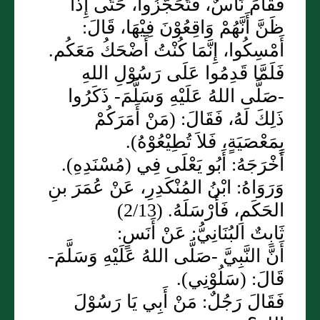
فَقَامَ نَاسٌ، فَتَحَجَّزُوا، حَتَّى إِذَا
ظَنَّ أَنَّهُمْ وَاقِعُوْنَ فِيْهَا، قَالَ:
أَمْسِكُوا، إِنَّمَا كُنْتُ أَضْحَكُ مَعَكُم.
فَلَمَّا قَدِمُوا عَلَى رَسُوْلِ اللهِ
-صَلَّى اللهُ عَلَيْهِ وَسَلَّمَ- ذَكَرُوا
ذَلِكَ لَهُ، فَقَالَ: (مَنْ أَمَرَكُمْ
بِمَعْصَيَةٍ، فَلاَ تُطِيْعُوْهُ).
أَخْرَجَهُ: أَبُو يَعْلَى فِي (مُسْنَدِهِ).
وَرَوَاهُ: ابْنُ المُنْكَدِرِ، عَنْ عُمَرَ بنِ
الحَكَمِ، فَأَرْسَلَهُ. (2/13)
ثَابِتٌ البُنَانِيُّ: عَنْ أَنَسٍ:
أَنَّ النَّبِيَّ -صَلَّى اللهُ عَلَيْهِ وَسَلَّمَ-
قَالَ: (سَلُوْنِي).
فَقَالَ رَجُلٌ: مَنْ أَبِي يَا رَسُوْلَ