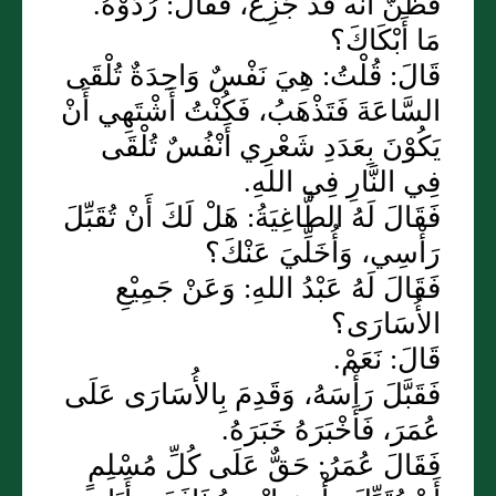
فَظَنَّ أَنَّه قَدْ جَزِعَ، فَقَالَ: رُدُّوْهُ.
مَا أَبْكَاكَ؟
قَالَ: قُلْتُ: هِيَ نَفْسٌ وَاحِدَةٌ تُلْقَى
السَّاعَةَ فَتَذْهَبُ، فَكُنْتُ أَشْتَهِي أَنْ
يَكُوْنَ بِعَدَدِ شَعْرِي أَنْفُسٌ تُلْقَى
فِي النَّارِ فِي اللهِ.
فَقَالَ لَهُ الطَّاغِيَةُ: هَلْ لَكَ أَنْ تُقَبِّلَ
رَأْسِي، وَأُخَلِّيَ عَنْكَ؟
فَقَالَ لَهُ عَبْدُ اللهِ: وَعَنْ جَمِيْعِ
الأُسَارَى؟
قَالَ: نَعَمْ.
فَقَبَّلَ رَأْسَهُ، وَقَدِمَ بِالأُسَارَى عَلَى
عُمَرَ، فَأَخْبَرَهُ خَبَرَهُ.
فَقَالَ عُمَرُ: حَقٌّ عَلَى كُلِّ مُسْلِمٍ