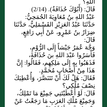
اللهِ؟
قَالَ: (أَبُوْكَ حُذَافَةُ). (2/14)
عَبْدُ اللهِ بنُ مُعَاوِيَةَ الجُمَحِيُّ:
حَدَّثَنَا عَبْدُ العَزِيْزِ القَسْمَلِيُّ، حَدَّثَنَا
ضِرَارُ بنُ عَمْرٍو، عَنْ أَبِي رَافِعٍ،
قَالَ:
وَجَّهَ عُمَرُ جَيْشاً إِلَى الرُّوْمِ،
فَأَسَرُوا عَبْدَ اللهِ بنَ حُذَافَةَ،
فَذَهَبُوا بِهِ إِلَى مَلِكِهِم، فَقَالُوا: إِنَّ
هَذَا مِنْ أَصْحَابِ مُحَمَّدٍ.
فَقَالَ: هَلْ لَكَ أَنْ تَتَنَصَّرَ، وَأُعْطِيَكَ
نِصْفَ مُلْكِي؟
قَالَ: لَوْ أَعْطَيْتَنِي جَمِيْعَ مَا تَمْلِكُ،
وَجَمِيْعَ مُلْكِ العَرَبِ مَا رَجَعْتُ عَنْ