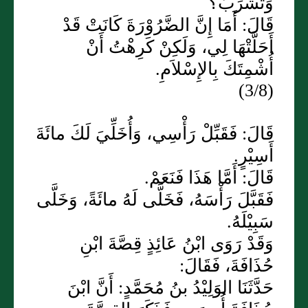
وَتَشْرَبَ؟
قَالَ: أَمَا إِنَّ الضَّرُوْرَةَ كَانَتْ قَدْ
أَحَلَّتْهَا لِي، وَلَكِنْ كَرِهْتُ أَنْ
أُشْمِتَكَ بِالإِسْلاَمِ.
(3/8)
قَالَ: فَقَبِّلْ رَأْسِي، وَأُخَلِّيَ لَكَ مائَةَ
أَسِيْرٍ.
قَالَ: أَمَّا هَذَا فَنَعَمْ.
فَقَبَّلَ رَأْسَهُ، فَخَلَّى لَهُ مائَةً، وَخَلَّى
سَبِيْلَهُ.
وَقَدْ رَوَى ابْنُ عَائِذٍ قِصَّةَ ابْنِ
حُذَافَةَ، فَقَالَ:
حَدَّثَنَا الوَلِيْدُ بنُ مُحَمَّدٍ: أَنَّ ابْنَ