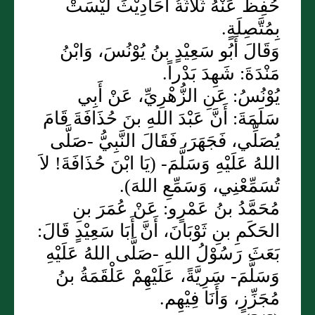
حُفِظَ عَنْهُ ثَلاَثَةُ أَحَادِيْثَ لَيْسَتْ
بِمُتَّصِلَةٍ.
وَقَالَ أَبُو سَعِيْدٍ بنُ يُوْنُسَ، وَابْنُ
مَنْدَةَ: شَهِدَ بَدْراً.
يُوْنُسُ: عَنِ الزُّهْرِيِّ، عَنْ أَبِي
سَلَمَةَ: أَنَّ عَبْدَ اللهِ بنَ حُذَافَةَ قَامَ
يُصَلِّي، فَجَهَرَ، فَقَالَ النَّبِيُّ -صَلَّى
اللهُ عَلَيْهِ وَسَلَّمَ- (يَا ابْنَ حُذَافَةَ! لاَ
تُسَمِّعْنِي، وَسَمِّعِ اللهَ).
مُحَمَّدُ بنُ عَمْرٍو: عَنْ عُمَرَ بنِ
الحَكَمِ بنِ ثَوْبَانَ، أَنَّ أَبَا سَعِيْدٍ قَالَ:
بَعَثَ رَسُوْلُ اللهِ -صَلَّى اللهُ عَلَيْهِ
وَسَلَّمَ- سَرِيَّةً، عَلَيْهِمْ عَلْقَمَةُ بنُ
مُجَزِّزٍ، وَأَنَا فِيْهِم.