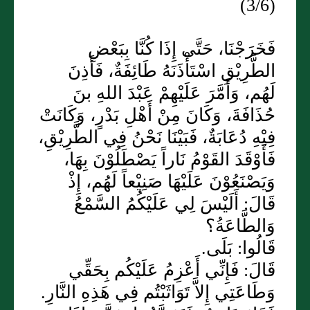
(3/6)
فَخَرَجْنَا، حَتَّى إِذَا كُنَّا بِبَعْضِ
الطَّرِيْقِ اسْتَأْذَنَهُ طَائِفَةٌ، فَأَذِنَ
لَهُم، وَأَمَّرَ عَلَيْهِمْ عَبْدَ اللهِ بنَ
حُذَافَةَ، وَكَانَ مِنْ أَهْلِ بَدْرٍ، وَكَانَتْ
فِيْهِ دُعَابَةٌ، فَبَيْنَا نَحْنُ فِي الطَّرِيْقِ،
فَأَوْقَدَ القَوْمُ نَاراً يَصْطَلُوْنَ بِهَا،
وَيَصْنَعُوْنَ عَلَيْهَا صَنِيْعاً لَهُم، إِذْ
قَالَ: أَلَيْسَ لِي عَلَيْكُمُ السَّمْعُ
وَالطَّاعَةُ؟
قَالُوا: بَلَى.
قَالَ: فَإِنِّي أَعْزِمُ عَلَيْكُم بِحَقِّي
وَطَاعَتِي إِلاَّ تَوَاثَبْتُم فِي هَذِهِ النَّارِ.