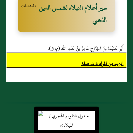
سير أعلام النبلاء لشمس الدين
الذهبي
أَبُو عُبَيْدَةَ بنُ الجَرَّاحِ عَامِرُ بنُ عَبْدِ اللهِ (م، ق).
المزيد من المواد ذات صلة