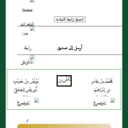
أرسل إلى صديق
مُحَمَّدُ بنُ عَامِرِ
يُوْنُسُ بنُ حَبِيْبٍ
بنِ إِبْرَاهِيْمَ
أَبُو بِشْرٍ العِجْلِيُّ
الأَشْعَرِيُّ
مَوْلاَهُم