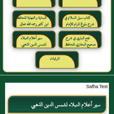
كتاب سبل السلام في
البداية و النهاية للحافظ
شرح بلوغ المرام للإمام
ابن كثير رحمه الله تعالى
الصنعاني رحمه الله
فتح الباري في شرح
سير أعلام النبلاء
صحيح البخاري للحافظ
لشمس الدين الذهبي
ابن حجر العسقلاني
المرئيات
Safha Test
سير أعلام النبلاء لشمس الدين الذهبي