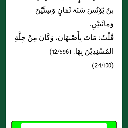
بنُ يُوْنُسَ سَنَة ثَمَانٍ وَسِتِّيْنَ
وَمائَتَيْنِ.
قُلْتُ: مَاتَ بِأَصْبَهَانَ، وَكَانَ مِنْ جِلَّةِ
المُسْنِدِيْنَ بِهَا. (12/596)
(24/100)