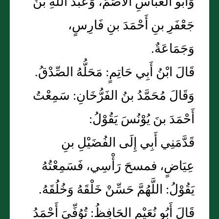
وَأَبُو العَبَّاسِ الأَصَمُّ، وَعَبْدُ اللهِ بنُ
جَعْفَرِ بنِ أَحْمَدَ بنِ فَارِسٍ،
وَجَمَاعَةٌ.
قَالَ ابْنُ أَبِي حَاتِمٍ: مَحَلُّهُ الصِّدْقُ.
وَقَالَ مُحَمَّدُ بنُ الفَرُّخَانِ: سَمِعْتُ
أَحْمَدَ بنَ يُوْنُسَ يَقُوْلُ:
قَدَّمَنِي أَبِي إِلَى الفُضَيْلِ بنِ
عِيَاضٍ، فمسحَ رَأْسِي، فَسَمِعْتُهُ
يَقُوْلُ: اللَّهُمَّ حَسِّنْ خَلْقَهُ وَخُلُقَهُ.
قَالَ أَبُو نُعَيْمٍ الحَافِظُ: تُوُفِّيَ أَحْمَدُ