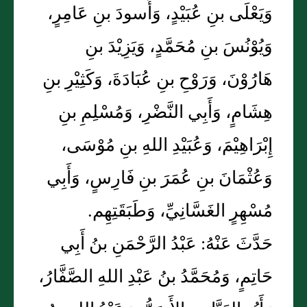
وَيَعْلَى بنِ عُبَيْدٍ، وَأَسودَ بنِ عَامِرٍ،
وَيُوْنُسَ بنِ مُحَمَّدٍ، وَيَزِيْدَ بنِ
هَارُوْنَ، وَرَوْحِ بنِ عُبَادَةَ، وَكَثِيْرِ بنِ
هِشَامٍ، وَأَبِي النَّضْرِ، وَمُسْلِمِ بنِ
إِبْرَاهِيْمَ، وَعُبَيْدِ اللهِ بنِ مُوْسَى،
وَعُثْمَانَ بنِ عُمَرَ بنِ فَارِسٍ، وَأَبِي
مُسْهِرٍ الغَسَّانِيِّ، وَطَبَقَتِهِم.
حَدَّثَ عَنْهُ: عَبْدُ الرَّحْمَنِ بنُ أَبِي
حَاتِمٍ، وَمُحَمَّدُ بنُ عَبْدِ اللهِ الصَّفَّارُ،