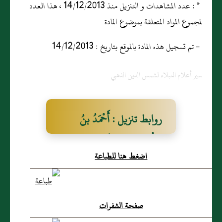
* : عدد المشاهدات و التنزيل منذ 14/12/2013 ، هذا العدد
لمجموع المواد المتعلقة بموضوع المادة
- تم تسجيل هذه المادة بالموقع بتاريخ : 14/12/2013
سير أعلام النبلاء لشمس الدين الذهبي
روابط تنزيل : أَحْمَدُ بنُ
يُوْنُسَ بنِ المُسَيَّبِ بنِ زُهَيْرِ
اضغط هنا للطباعة
بنِ عَمْرٍو الكُوْفِيُّ
صفحة الشفرات