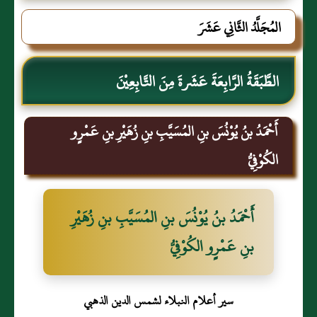
المُجَلَّدُ الثَّانِي عَشَرَ
الطَّبَقَةُ الرَّابِعَةَ عَشَرةَ مِنَ التَّابِعِيْنَ
أَحْمَدُ بنُ يُوْنُسَ بنِ المُسَيَّبِ بنِ زُهَيْرِ بنِ عَمْرٍو
الكُوْفِيُّ
أَحْمَدُ بنُ يُوْنُسَ بنِ المُسَيَّبِ بنِ زُهَيْرِ
بنِ عَمْرٍو الكُوْفِيُّ
سير أعلام النبلاء لشمس الدين الذهبي