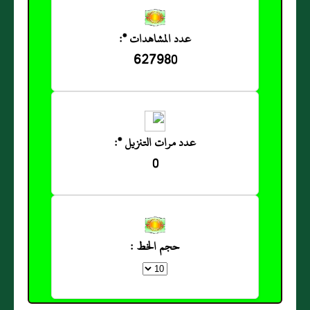
عدد المشاهدات *:
627980
عدد مرات التنزيل *:
0
حجم الخط :