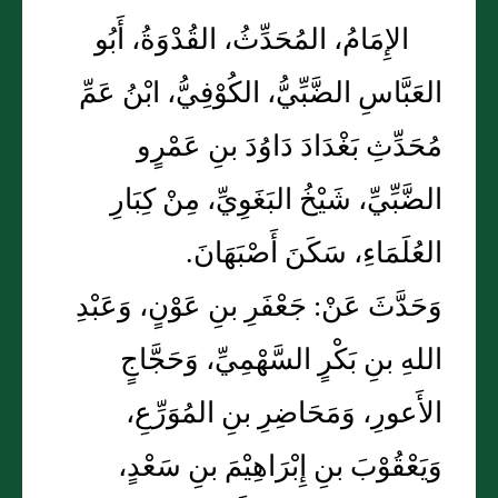
الإِمَامُ، المُحَدِّثُ، القُدْوَةُ، أَبُو
العَبَّاسِ الضَّبِّيُّ، الكُوْفِيُّ، ابْنُ عَمِّ
مُحَدِّثِ بَغْدَادَ دَاوُدَ بنِ عَمْرٍو
الضَّبِّيِّ، شَيْخُ البَغَوِيِّ، مِنْ كِبَارِ
العُلَمَاءِ، سَكَنَ أَصْبَهَانَ.
وَحَدَّثَ عَنْ: جَعْفَرِ بنِ عَوْنٍ، وَعَبْدِ
اللهِ بنِ بَكْرٍ السَّهْمِيِّ، وَحَجَّاجٍ
الأَعورِ، وَمَحَاضِرِ بنِ المُوَرِّعِ،
وَيَعْقُوْبَ بنِ إِبْرَاهِيْمَ بنِ سَعْدٍ،