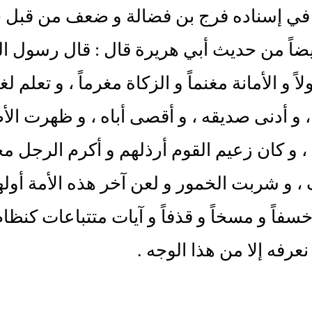
في إسناده فرج بن فضالة و ضعف من قبل 
ضاً من حديث أبي هريرة قال : قال رسول الل
اً و الأمانة مغنماً و الزكاة مغرماً ، و تعلم ل
 و أدنى صديقه ، و أقصى أباه ، و ظهرت الأ
 و كان زعيم القوم أرذلهم و أكرم الرجل م
، و شربت الخمور و لعن آخر هذه الأمة أولها 
خسفاً و مسخاً و قذفاً و آيات متتباعات كنظ
نعرفه إلا من هذا الوجه .