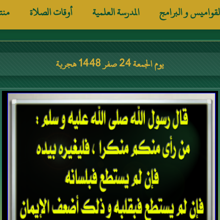
لقواميس و البرامج
المدرسة العلمية
أوقات الصلاة
منت
يوم الجمعة 24 صفر 1448 هجرية