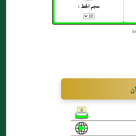
حجم الخط :
آن