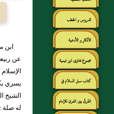
الدروس و الخطب
الأذكار و الأدعية
ابن م
عن ربيع
مجموع فتاوى ابن تيمية
الإسلام 
كتاب سبل السلام في
يسري بكت
الشيخ الك
شرح بلوغ المرام للإمام
الفَرقُ بين الفرق للإمام
له صلة : 