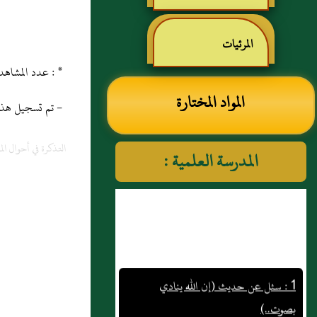
رياض الصالحين للإمام
المرئيات
* : عدد المشاهدات و التنزيل منذ 29/12/2013
النووي رحمهم الله تعالى
المواد المختارة
- تم تسجيل هذه المادة
التذكرة في أحوال الم
المدرسة العلمية :
1 : سئل عن حديث (إن الله ينادي
بصوت..)
2 : باب ما جاء في غرف الجنة و لمن هي ؟