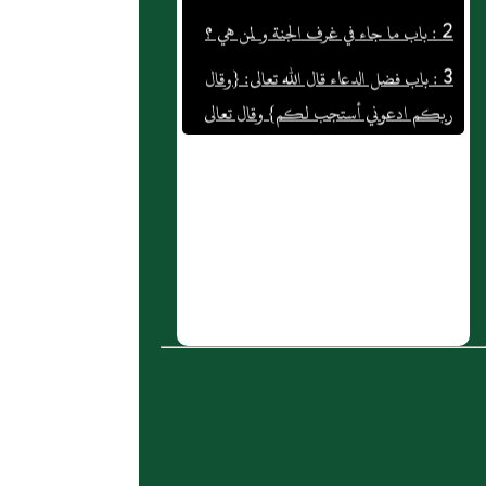
3 : باب فضل الدعاء قال الله تعالى: {وقال
ربكم ادعوني أستجب لكم} وقال تعالى
{ادعوا ربكم تضرعا وخفية إنه لا يحب
المعتدين} وقال تعالى: {وإذا سألك عبادي
عني فإني قريب أجيب دعوة الداع إذا
دعان} وقال تعالى {أمن يجيب المضطر إذا
دعاه ويكشف السوء}
4 : وسئل: عن كتاب فصوص الحكم
5 : قال المصنف رحمه الله تعالى : قال ابن
مسعود : من أراد أن ينظر إلى وصية محمد
صلى الله عليه وسلم التى عليها خاتمه
فليقرأ : ـ قل تعالوا أتل ما حرم ربكم
عليكم ـ- إلى قوله - ـ وأن هذا صراطي