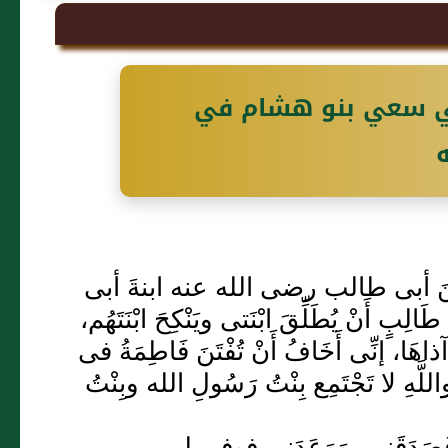
ي سعي بنو هشام في
نَ أبى طالب رضى الله عنه ابنةَ أبى
 أَنْ يُطَلِّقَ ابْنَتى ويَنْكِحَ ابْنَتَهُم،
آذاهَا، إنِّى أَخَافُ أَنْ تُفْتَنَ فَاطِمَةُ فى
اللَّهِ لا تَجْتَمِع بِنْتُ رَسُولِ الله وبِنْتُ
صَدَقَنى، وَوَعَدَنى فوفى لى.