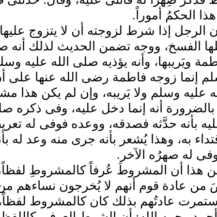
ذا الحكمُ أموراً.
أن الرجل إذا شرط لزوجته أن لا يتزوج عليها،
لها الفسخ، ووجه تضمن الحديث لذلك أنه ص
طمة ويَريبها، وأنه يؤذيه صلى الله عليه وسل
م إنما زوجه فاطمة رضى الله عنها على أن لا ي
 عليه وسلم ولا يَريبه، وإن لم يكن هذا مشت
بالضرورة أنه إنما دخل عليه، وفى ذكره صل
عليه بأنه حدَّثه فصدقه، ووعده فوفى له تعري
داء به، وهذا يُشعر بأنه جرى منه وعد له بأنه ي
وفى له صهرُه الآخر.
ِن هذا أن المشروطَ عُرفاً كالمشروطِ لفظاً
ضَ من عادة قوم أنهم لا يُخرجون نساءهم من 
استمرت عادتُهم بذلك كان كالمشروط لفظاً، 
أحمد رحمه الله: أن الشرط العرفى كاللفظى 