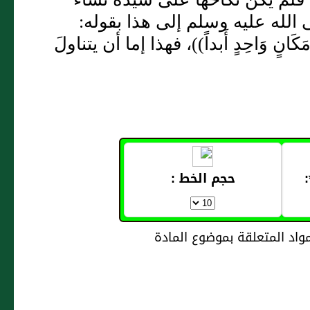
 الله عليه وسلم إلى هذا بقوله:
 مَكَانٍ وَاحِدٍ أَبداً))، فهذا إما أن يتناولَ
حجم الخط :