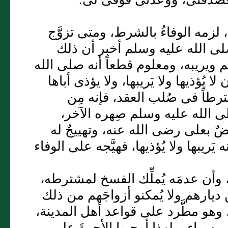
 لزمه الوفاءُ بالشرط، ومتى تزوَّج
لى الله عليه وسلم أخبر أن ذلك
م ويريبه، ومعلوم قطعاً أنه صلى الله
ُؤذيها ولا يَريبها، ولا يؤذى أباها
رطاً فى صُلب العقد، فإنه مِن
ى الله عليه وسلم صِهره الآخر،
ضٌ بعلى رضى الله عنه، وتهييجٌ له
َريبها ولا يُؤذيها، فهيَّجه على الوفاء
، وأن عدمَه يُملِّك الفسخ لمشترطه،
ديارهم ولا يُمكنو أزواجَهم من ذلك
وهو مطَّرد على قواعد أهل المدينة،
سواء، ولهذا أوجبوا الأجرةَ على