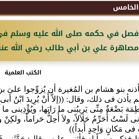
 الخامس
فصل في حكمه صلى الله عليه وسلم ف
مصاهرة علي بن أبي طالب رضي الله عنه
الكتب العلمية
نه بنو هشام بن المُغيرة أن يُزوِّجوا علىَ ب
ذن فى ذلك، وقال: ((إلاَّ أَنْ يُرِيدَ ابْنُ أبى طَالِبٍ
اطِمَة بَضْعَةٌ مِنِّى يَرِيبُنى ما رَابَها، ويُؤْذِينى ما 
نى لَسْتُ أُحَرِّمُ حَلاَلاً، ولاَ أُحِلُّ حَراماً، ولكِنْ و
 فى مَكانٍ وَاحِدٍ أَبداً))
ذكر صِهراً له فأثنى عليه، وقال: حَدَّثَنى فَ