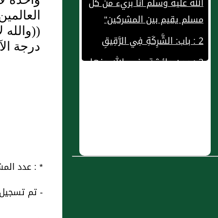
مسلم يقيم بين المشركين"
العالمين
2 : باب: الشَّرِكَةِ فِي الرَّقِيقِ
((والله لا 
3 : وعن عائشة رضي الله عنها
درجة الآ
عن رسول الله صلى الله عليه
وسلم قال: "لا يحل قتل مسلم
إلا بإحدى ثلاث" خصال بينها
بقوله: "زان محصن " يأتي
تفسيره فيرجم "ورجل يقتل
مسلما متعمدا" قيد ما أطلق
في الحديث الأول فيقتل "ورجل
* : عدد المشاهدات و التنزيل منذ 
يخرج من الإسلام فيحارب الله
4 : سئل :عن امرأة قوادة تجمع
- تم تسجيل هذه
ورسوله فيقتل أو يصلب أو
الرجال والنساء وقد ضربت
ينفى من الأرض"