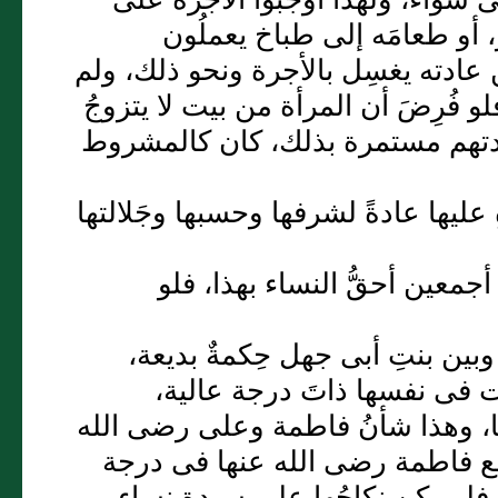
، أو طعامَه إلى طباخ يعملُون
عادته يغسِل بالأجرة ونحو ذلك، ولم
 فُرِضَ أن المرأة من بيت لا يتزوجُ
عادتهم مستمرة بذلك، كان كالمشروط
 عليها عادةً لشرفها وحسبها وجَلالتها
 أجمعين أحقُّ النساء بهذا، فلو
ين بنتِ أبى جهل حِكمةٌ بديعة،
ت فى نفسها ذاتَ درجة عالية،
ا، وهذا شأنُ فاطمة وعلى رضى الله
ل مع فاطمة رضى الله عنها فى درجة
ا، فلم يكن نكاحُها على سيدة نساء