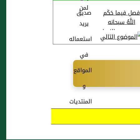
فصل فيما حَكَم
اللَّهُ سبحانه
حريمه مِن النساء
على لسان نبيه
صلى الله عليه
وسلم