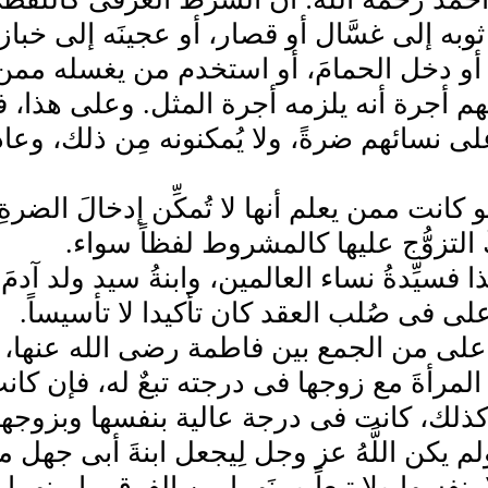
وبه إلى غسَّال أو قصار، أو عجينَه إلى خباز
 أو دخل الحمامَ، أو استخدم من يغسله ممن 
 أجرة أنه يلزمه أجرة المثل. وعلى هذا، فلو
لى نسائهم ضرةً، ولا يُمكنونه مِن ذلك، و
 كانت ممن يعلم أنها لا تُمكِّن إدخالَ الضرةِ
 التزوُّج عليها كالمشروط لفظاً سواء.
فسيِّدةُ نساء العالمين، وابنةُ سيد ولد آدمَ
 فى صُلب العقد كان تأكيدا لا تأسيساً.
لى من الجمع بين فاطمة رضى الله عنها، وب
لمرأةَ مع زوجها فى درجته تبعٌ له، فإن كان
كذلك، كانت فى درجة عالية بنفسها وبزوجه
لم يكن اللَّهُ عز وجل لِيجعل ابنةَ أبى جه
 بنفسها ولا تبعاً وبينَهما من الفرق ما بينهم