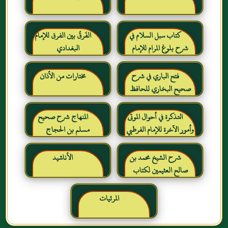
كتاب سبل السلام في
الفَرقُ بين الفرق للإمام
شرح بلوغ المرام للإمام
البغدادي
الصنعاني رحمه الله
فتح الباري في شرح
مختارات من الأذان
صحيح البخاري للحافظ
ابن حجر العسقلاني
التذكرة في أحوال الموتى
المنهاج شرح صحيح
وأمور الآخرة للإمام الفرطبي
مسلم بن الحجاج
رحمه الله
شرح الشيخ محمد بن
الأناشيد
صالح العثيمين لكتاب
رياض الصالحين للإمام
النووي رحمهم الله تعالى
المرئيات