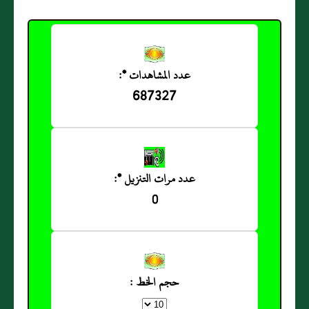
عدد المشاهدات *:
687327
عدد مرات التنزيل *:
0
حجم الخط :