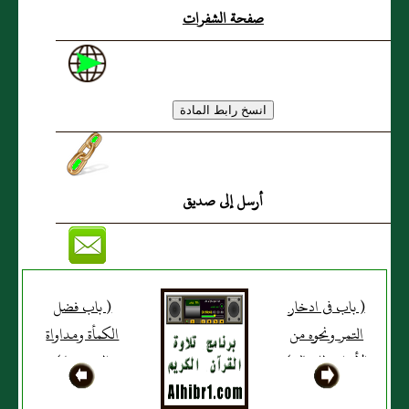
صفحة الشفرات
أرسل إلى صديق
( باب فى ادخار
( باب فضل
التمر ونحوه من
الكمأة ومداواة
الأقوات للعيال )
العين بها )