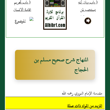
( باب بيان أنه
( باب تحريم
يستحب لمن
اقامة الانسان
رؤى خاليا
من موضعه
بامرأة وكانت
المباح الذى
زوجته أو محرما
سبق إليه )
له أن يقول هذه
فلانة ليدفع ظن
السوء به )
المنهاج شرح صحيح مسلم بن
الحجاج
مقدمة الإمام النووي رحمه الله
المزيد من المواد ذات صلة