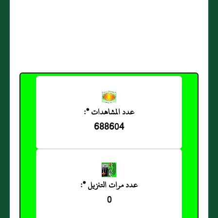
عدد المشاهدات *:
688604
عدد مرات التنزيل *:
0