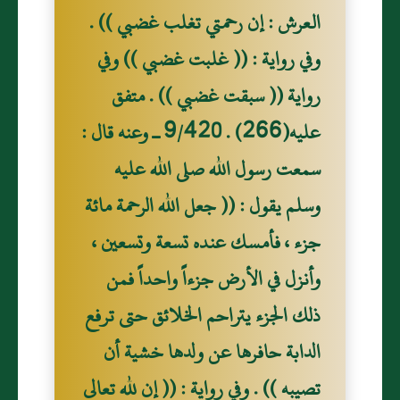
العرش : إن رحمتي تغلب غضبي )) .
وفي رواية : (( غلبت غضبي )) وفي
رواية (( سبقت غضبي )) . متفق
عليه(266) . 9/420 ـ وعنه قال :
سمعت رسول الله صلى الله عليه
وسلم يقول : (( جعل الله الرحمة مائة
جزء ، فأمسك عنده تسعة وتسعين ،
وأنزل في الأرض جزءاً واحداً فمن
ذلك الجزء يتراحم الخلائق حتى ترفع
الدابة حافرها عن ولدها خشية أن
تصيبه )) . وفي رواية : (( إن لله تعالى