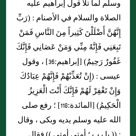
وسلم لما تلا قول إبراهيم عليه
الصلاة والسلام في الأصنام : (رَبِّ
إِنَّهُنَّ أَضْلَلْنَ كَثِيراً مِنَ النَّاسِ فَمَنْ
تَبِعَنِي فَإِنَّهُ مِنِّي وَمَنْ عَصَانِي فَإِنَّكَ
غَفُورٌ رَحِيمٌ) [إبراهيم:36] ، وقول
عيسى : (إِنْ تُعَذِّبْهُمْ فَإِنَّهُمْ عِبَادُكَ
وَإِنْ تَغْفِرْ لَهُمْ فَإِنَّكَ أَنْتَ الْعَزِيزُ
الْحَكِيمُ) [المائدة:118] ؛ رفع صلى
الله عليه وسلم يديه وبكى ، وقال
: (( يا رب ؛ أمتي أمتي )) فقال