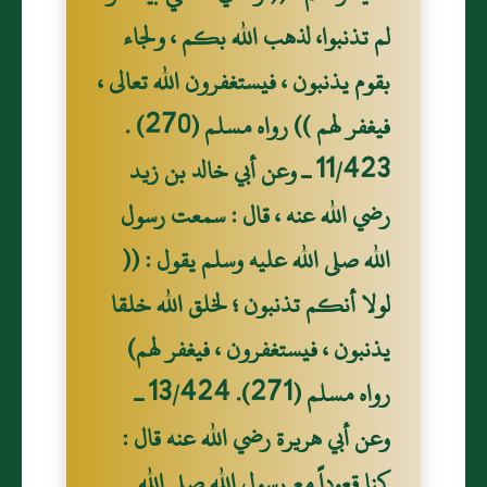
لم تذنبوا، لذهب الله بكم ، ولجاء
بقوم يذنبون ، فيستغفرون الله تعالى ،
فيغفر لهم )) رواه مسلم (270) .
11/423 ـ وعن أبي خالد بن زيد
رضي الله عنه ، قال : سمعت رسول
الله صلى الله عليه وسلم يقول : ((
لولا أنكم تذنبون ؛ لخلق الله خلقا
يذنبون ، فيستغفرون ، فيغفر لهم)
رواه مسلم (271). 13/424 ـ
وعن أبي هريرة رضي الله عنه قال :
كنا قعوداً مع رسول الله صلى الله