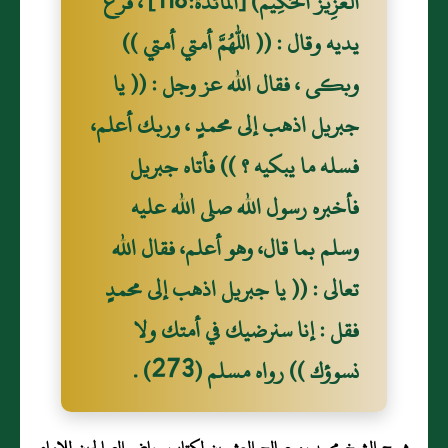
الْعَزِيزُ الْحَكِيمُ) [المائدة:118] ، فرع
يديه وقال : (( اللهم أمتي أمتي ))
وبكى ، فقال الله عز وجل : (( يا
جبريل اذهب إلى محمدٍ ، وربك أعلم،
فسله ما يبكيه ؟ )) فأتاه جبريل
فأخبره رسول الله صلى الله عليه
وسلم بما قال، وهو أعلم، فقال الله
تعالى : (( يا جبريل اذهب إلى محمدٍ
فقل : إنا سنرضيك في أمتك ولا
نسوؤك )) رواه مسلم (273) .