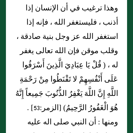
وهذا ترغيب في أن الإنسان إذا
أذنب ، فليستغفر الله ، فإنه إذا
استغفر الله عز وجل بنية صادقة ،
وقلب موقن فإن الله تعالى يغفر
له ، ( قُلْ يَا عِبَادِيَ الَّذِينَ أَسْرَفُوا
عَلَى أَنْفُسِهِمْ لا تَقْنَطُوا مِنْ رَحْمَةِ
اللَّهِ إِنَّ اللَّهَ يَغْفِرُ الذُّنُوبَ جَمِيعاً إِنَّهُ
هُوَ الْغَفُورُ الرَّحِيمُ) [الزمر:53] .
ومنها : أن النبي صلى اله عليه