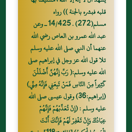
قلبه فبشره بالجنة )) رواه
مسلم(272) . 14/425 ـ وعن
عبد الله عمرو بن العاص رضي الله
عنهما أن النبي صلى الله عليه وسلم
تلا قول الله عز وجل في إبراهيم صلى
الله عليه وسلم:( رَبِّ إِنَّهُنَّ أَضْلَلْنَ
كَثِيراً مِنَ النَّاسِ فَمَنْ تَبِعَنِي فَإِنَّهُ مِنِّي)
(إبراهيم:36) وقول عيسى صلى الله
عليه وسلم : (إِنْ تُعَذِّبْهُمْ فَإِنَّهُمْ
عِبَادُكَ وَإِنْ تَغْفِرْ لَهُمْ فَإِنَّكَ أَنْتَ