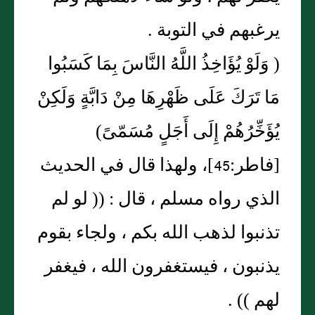
يرغبهم في التوبة .
( وَلَوْ يُؤَاخِذُ اللَّهُ النَّاسَ بِمَا كَسَبُوا
مَا تَرَكَ عَلَى ظَهْرِهَا مِنْ دَابَّةٍ وَلَكِنْ
يُؤَخِّرُهُمْ إِلَى أَجَلٍ مُسَمّىً)
[فاطر:45]، ولهذا قال في الحديث
الذي رواه مسلم ، قال : (( لو لم
تذنبوا لذهب الله بكم ، ولجاء بقوم
يذنبون ، فيستغفرون الله ، فيغفر
لهم )) .