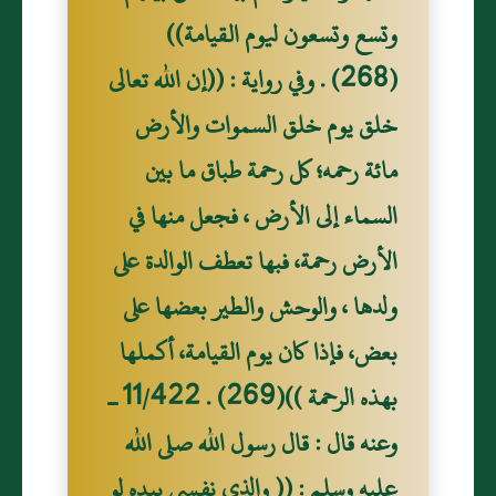
وتسع وتسعون ليوم القيامة))
(268) . وفي رواية : ((إن الله تعالى
خلق يوم خلق السموات والأرض
مائة رحمه؛ كل رحمة طباق ما بين
السماء إلى الأرض ، فجعل منها في
الأرض رحمة، فبها تعطف الوالدة على
ولدها ، والوحش والطير بعضها على
بعض، فإذا كان يوم القيامة، أكملها
بهذه الرحمة ))(269) . 11/422 ـ
وعنه قال : قال رسول الله صلى الله
عليه وسلم : (( والذي نفسي بيده لو