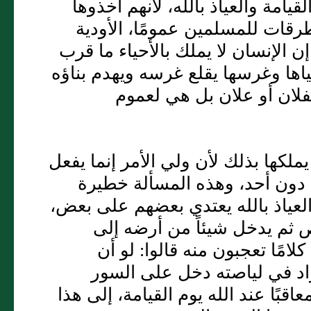
امة والعياذ بالله، لأنهم أخذوها
رقات للمسلمين عمومًا، الأودية
إن الإنسان لا يملك بالأحياء ما قرب
اها وغرسها يقلع غرسه ويهدم بناؤه
 لفلان أو علان بل هي لعموم
يملكها بذلك لأن ولي الأمر إنما يفعل
 دون أحد، وهذه المسألة خطيرة
العياذ بالله يعتدي بعضهم على بعض،
 ثم يدخل شيئاً من أرضه إلى
مًا تعجبون منه قالوا: لو أن
 زاد في لياصته دخل على السور
اقبًا عند الله يوم القيامة، إلى هذا