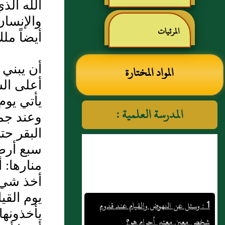
الله ال
رياض الصالحين للإمام
والإنسان
المرئيات
أيضاً مل
النووي رحمهم الله تعالى
أن يبني 
المواد المختارة
أعلى الس
يأتي يوم
المدرسة العلمية :
وعند جم
البقر حت
سبع أرضي
منارها: 
أخذ شيء 
1 : وسئل عن النهوض والقيام عند قدوم
يوم القيا
شخص معين معتبر أحرام هو؟
يأخذونه
2 : باب النهي عن تناجي اثنين دون الثالث