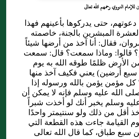
إمام النووي رحمهم الله تعالى
 دعوتهم، حتى يدركوها بأعينهم فهذا
لعشرة المبشرين بالجنة، خاصمته
وان، فقال: أنا آخذ من أرضها شيئاً
؟ قالوا: وماذا سمعت؟ قال: سمعت
ن الأرض ظلمًا طوقه الله به يوم
 سبع أرضين) يعني فكيف آخذ منها
كل مؤمن يؤمن بالله ورسوله إذا
ى الله عليه وسلم فإنه لا يمكن أن
ليه وسلم يخبر أنك لو أخذت شبراً
خذ أقل من ذلك ولو سنتيمتر واحدًا
وم القيامة جاءت هذه القطعة التي
سبع طباق، كما قال الله تعالى