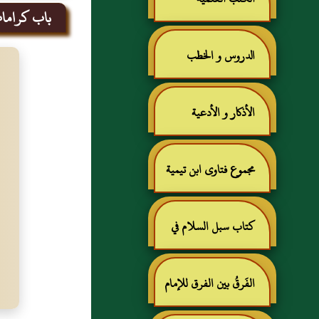
باب كرامات
الدروس و الخطب
الأذكار و الأدعية
مجموع فتاوى ابن تيمية
كتاب سبل السلام في
شرح بلوغ المرام للإمام
الفَرقُ بين الفرق للإمام