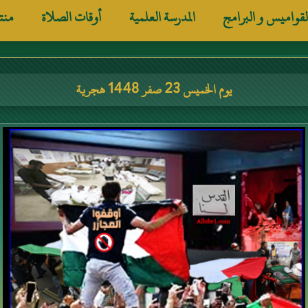
لقواميس و البرامج
المدرسة العلمية
أوقات الصلاة
منت
يوم الخميس 23 صفر 1448 هجرية