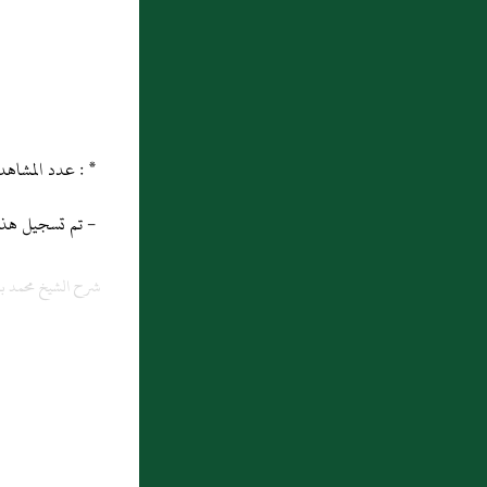
9 : بَاب إِذَا قَالَ أَشْهَدُ بِاللَّهِ أَوْ شَهِدْتُ بِاللَّهِ
10 : ( باب إباحة الأرنب )
* : عدد المشاهدات و التنزيل منذ 21 ماي 2013
- تم تسجيل هذه المادة
شرح الشيخ محمد بن 