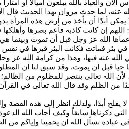
س الآن والعياذ بالله يبلعون أميالاً أو أمتار
 عنه، لما حدث مروان بهذا الحديث قال الآ
ا يمكن أبدًا أن يأخذ من أرض هذه المرأة 
: اللهم إن كانت كاذبة فأعم بصرها وأهلكها 
عماها الله عز وجل قبل أن تموت وبينما ه
 بئر فماتت فكانت البئر قبرها في نفس ا
الله عنه فيها، وهذا من كرامة الله عز وجل
حيا قبل أن يموت، وقد سبق لنا أن المظلوم 
 لأن الله تعالى ينتصر للمظلوم من الظالم؛ 
ًا من الظلم وقد قال الله تعالى في القرآن 
لا يفلح أبدًا، ولذلك انظر إلى هذه القص
 التي ذكرناها سابقاً وكيف أجاب الله الدعو
ي عباده نسأل الله أن يحمينا وإياكم من ال