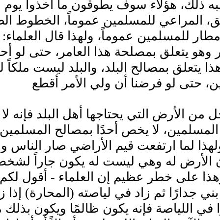
به ذلك، هؤلاء سوف يطوقون ما أخذوا يوم القي
ق، المراعي للمسلمين عموماً، الخطوط الط
أمطار للمسلمين عموماً، ولهذا قال العلماء: 
وهو يتعلق بمصلحة هذا العامر، حتى لو أحي
هذا يتعلق بمصالح البلد، والبلد ليست ملكاً
، حتى لو فرضنا أن ولي الأمر أقطع
ل من الأرض التي يحتاجها أهل البلد فإنه لا 
المسلمين، لا يخص أحدًا بمصالح المسلمين
ولهذا لما ارتفعت قيم الأراضي صار الناس و
 الأرض له وهي ليست له يكون جاراً لشخص
ذا على خطر عظيم إن العلماء - أقول لكم كلا
بني جدارًا ثم زاد في لياصته (المحارة) إذا
ا في اللياصة فإنه يكون ظالمًا ويكون بذلك مع