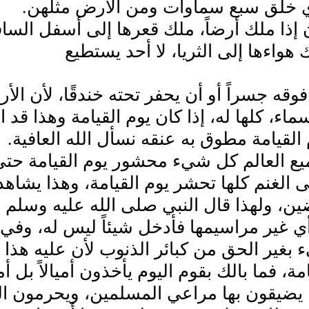
ذي خلق سبع سماوات ومن الأرض مثلهن.
 إذا ملك أرضاً، ملك قعرها إلى أسفل الساف
ك هواءها إلى الثريا، لا أحد يستطيع
فوقه جسراً أو أن يحفر تحته خندقًا، لأن ال
ماء، كلها له، إذا كان يوم القيامة وهذا قد 
 القيامة مطوق به عنقه نسأل الله العافية.
يع العالم كل شيء محشور يوم القيامة حت
ى الغنم كلها تحشر يوم القيامة، وهذا يشاهد 
ن، ولهذا قال النبي صلى الله عليه وسلم (
أي غير مراسيمها فأدخل شيئاً ليس له، وف
بغير الحق من كبائر الذنوب لأن عليه هذا ا
مة، فما بالك بقوم اليوم يأخذون أميالاً بل أم
ا يضيقون بها مراعي المسلمين، ويحرمون 