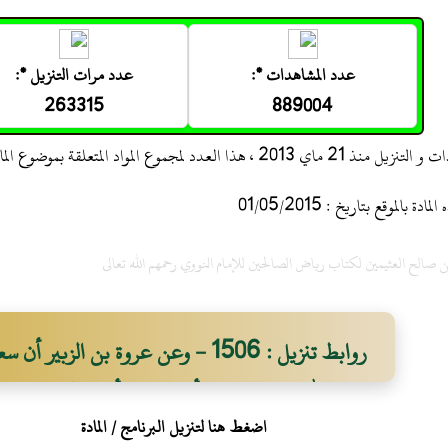
عدد المشاهدات *:
عدد مرات التنزيل *:
263315
889004
 ، هذا العدد لمجموع المواد المتعلقة بموضوع المادة
 بالموقع بتاريخ : 01/05/2015
صالح العثيمين لكتاب رياض الصالحين للإمام النووي رحمهم الله تعالى
روابط تنزيل : 1506 - وعن عروة بن ال
رضي الله عنه خاصمته أروى بنت أوس إلى مروان ب
اضغط هنا لتنزيل البرنامج / المادة
شيئاً من أرضها، فقال سعيد: أنا كنت آخذ من أرضه