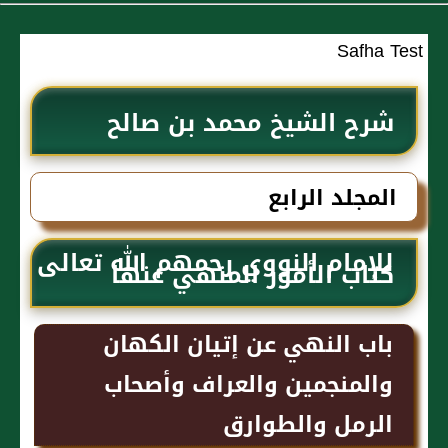
Safha Test
شرح الشيخ محمد بن صالح
العثيمين لكتاب رياض الصالحين
المجلد الرابع
للإمام النووي رحمهم الله تعالى
كتاب الأمور المنهي عنها
باب النهي عن إتيان الكهان
والمنجمين والعراف وأصحاب
الرمل والطوارق