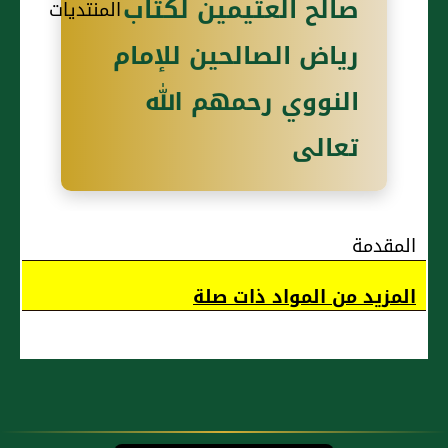
صالح العثيمين لكتاب
يقول: العيافة
رضي الله
ومهر
رياض الصالحين للإمام
والطيرة والطرق
عنها قالت:
البغي
سأل رسول
وحلوان
النووي رحمهم الله
من الجبت رواه أبو
الله صلى
الكاهن
تعالى
داود بإسناد حسن
الله عليه
متفق عليه
وسلم أناس
وقال الطرق هو
عن الكهان
فقال
الزجر أي زجر الطير
المقدمة
ليسوا
وهو أن يتيمن أو
بشيء
المزيد من المواد ذات صلة
فقالوا يا
يتشاءم بطيرانه
رسول الله
فإن طار إلى جهة
إنهم
يحدثوننا
اليمين تيمن وإن
أحيانا