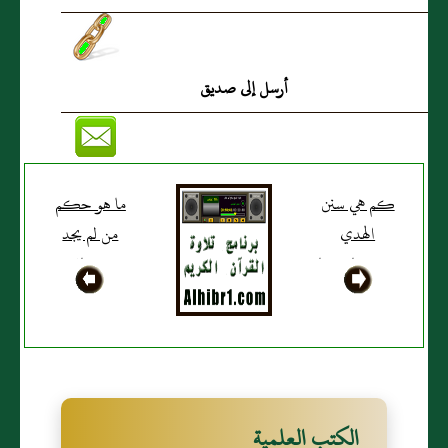
أرسل إلى صديق
كم هي سنن
ما هو حكم
الهدي
من لم يجد
ومندوباته وما
هديا؟
هي؟
الكتب العلمية