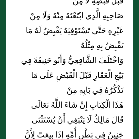
قَبْلَ قَبْضِهِ لَا مِنْ
صَاحِبِهِ الَّذِي ابْتَعْتَهُ مِنْهُ وَلَا مِنْ
غَيْرِهِ حَتَّى تَسْتَوْفِيَهُ يَقْبِضُ لَهُ مَا
يَقْبِضُ بِهِ مِثْلُهُ
وَاخْتَلَفَ الشَّافِعِيُّ وَأَبُو حَنِيفَةَ فِي
بَيْعِ الْعَقَارِ قَبْلَ الْقَبْضِ عَلَى مَا
نَذْكُرُهُ فِي بَابِهِ مِنْ
هَذَا الْكِتَابِ إِنْ شَاءَ اللَّهُ تَعَالَى
قَالَ مَالِكٌ لَا يَنْبَغِي أَنْ يُسْتَثْنَى
جَنِينٌ فِي بَطْنِ أُمِّهِ إِذَا بِيعَتْ لِأَنَّ