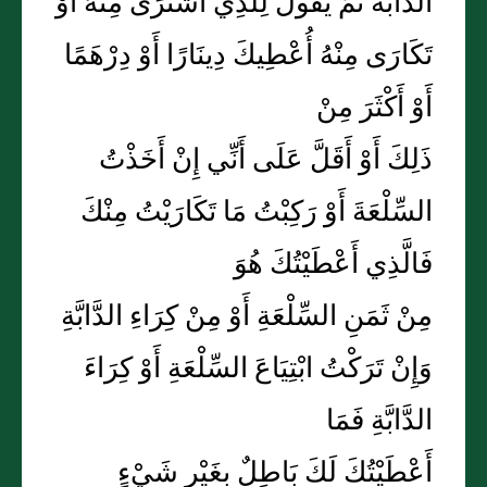
الدَّابَّةَ ثُمَّ يَقُولُ لِلَّذِي اشْتَرَى مِنْهُ أَوْ
تَكَارَى مِنْهُ أُعْطِيكَ دِينَارًا أَوْ دِرْهَمًا
أَوْ أَكْثَرَ مِنْ
ذَلِكَ أَوْ أَقَلَّ عَلَى أَنِّي إِنْ أَخَذْتُ
السِّلْعَةَ أَوْ رَكِبْتُ مَا تَكَارَيْتُ مِنْكَ
فَالَّذِي أَعْطَيْتُكَ هُوَ
مِنْ ثَمَنِ السِّلْعَةِ أَوْ مِنْ كِرَاءِ الدَّابَّةِ
وَإِنْ تَرَكْتُ ابْتِيَاعَ السِّلْعَةِ أَوْ كِرَاءَ
الدَّابَّةِ فَمَا
أَعْطَيْتُكَ لَكَ بَاطِلٌ بِغَيْرِ شَيْءٍ