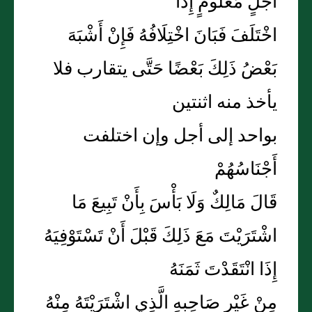
أَجَلٍ مَعْلُومٍ إِذَا
اخْتَلَفَ فَبَانَ اخْتِلَافُهُ فَإِنْ أَشْبَهَ
بَعْضُ ذَلِكَ بَعْضًا حَتَّى يتقارب فلا
يأخذ منه اثنتين
بواحد إلى أجل وإن اختلفت
أَجْنَاسُهُمْ
قَالَ مَالِكٌ وَلَا بَأْسَ بِأَنْ تَبِيعَ مَا
اشْتَرَيْتَ مَعَ ذَلِكَ قَبْلَ أَنْ تَسْتَوْفِيَهُ
إِذَا انْتَقَدْتَ ثَمَنَهُ
مِنْ غَيْرِ صَاحِبِهِ الَّذِي اشْتَرَيْتَهُ مِنْهُ