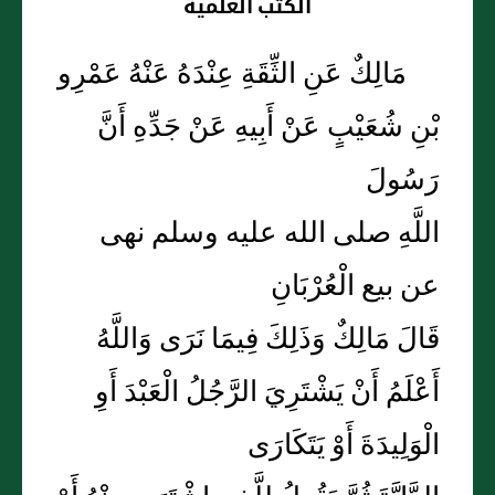
الكتب العلمية
مَالِكٌ عَنِ الثِّقَةِ عِنْدَهُ عَنْهُ عَمْرِو
بْنِ شُعَيْبٍ عَنْ أَبِيهِ عَنْ جَدِّهِ أَنَّ
رَسُولَ
اللَّهِ صلى الله عليه وسلم نهى
عن بيع الْعُرْبَانِ
قَالَ مَالِكٌ وَذَلِكَ فِيمَا نَرَى وَاللَّهُ
أَعْلَمُ أَنْ يَشْتَرِيَ الرَّجُلُ الْعَبْدَ أَوِ
الْوَلِيدَةَ أَوْ يَتَكَارَى