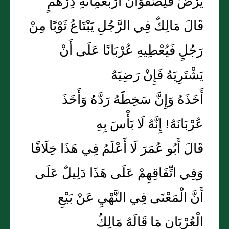
يَرْضَ فَلِصَفْوَانَ أَرْبَعُمِائَةِ دِرْهَمٍ
قَالَ مَالِكٌ فِي الرَّجُلِ يَبْتَاعُ ثَوْبًا مِنْ
رَجُلٍ فَيُعْطِيهِ عُرْبَانًا عَلَى أَنْ
يَشْتَرِيَهُ فَإِنْ رَضِيَهُ
أَخَذَهُ وَإِنَّ سَخِطَهُ رَدَّهُ وَأَخَذَ
عُرْبَانَهُ! إِنَّهُ لَا بَأْسَ بِهِ
قَالَ أَبُو عُمَرَ لَا أَعْلَمُ فِي هَذَا خِلَافًا
وَفِي اتِّفَاقِهِمْ عَلَى هَذَا دَلِيلٌ عَلَى
أَنَّ الْمَعْنَى فِي النَّهْيِ عَنْ بَيْعِ
الْعُرْبَانِ مَا قَالَهُ مَالِكٌ