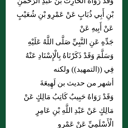
وَقَدْ رَوَاهُ الْحَارِثُ بْنُ عَبْدِ الرَّحْمَنِ
بْنِ أَبِي ذُبَابٍ عَنْ عَمْرِو بْنِ شُعَيْبٍ
عَنْ أَبِيهِ عَنْ
جَدِّهِ عَنِ النَّبِيِّ صَلَّى اللَّهُ عَلَيْهِ
وَسَلَّمَ وَقَدْ ذَكَرْنَاهُ بِالْإِسْنَادِ عَنْهُ
فِي ((التمهيد)) ولكنه
أشهر من حديث بن لَهِيعَةَ
وَقَدْ رَوَاهُ حَبِيبٌ كَاتِبُ مَالِكٍ عَنْ
مَالِكٍ عَنْ عَبْدِ اللَّهِ بْنِ عَامِرٍ
الْأَسْلَمِيِّ عَنْ عَمْرِو