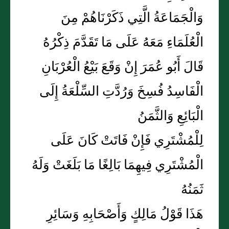
وَالْجَمَاعَةُ الَّتِي ذَكَرْنَاهُمْ مِنَ
الْعُلَمَاءِ مَعَهُ عَلَى مَا تَقَدَّمَ ذِكْرُهُ
قَالَ أَبُو عُمَرَ إِنْ وَقَعَ بَيْعُ الْعُرْبَانِ
الْفَاسِدُ فُسِخَ وَرُدَّتِ السِّلْعَةُ إِلَى
الْبَائِعِ وَالثَّمَنُ
لِلْمُشْتَرِي فَإِنْ فَاتَتْ كَانَ عَلَى
الْمُشْتَرِي فِيهِمَا بَالِغًا مَا بَلَغَتْ وَلَهُ
ثَمَنُهُ
هَذَا قَوْلُ مَالِكٍ وَأَصْحَابِهِ وَسَائِرِ