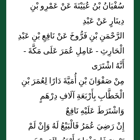
سُفْيَانُ بْنُ عُيَيْنَةَ عَنْ عَمْرِو بْنِ
دِينَارٍ عَنْ عَبْدِ
الرَّحْمَنِ بْنِ فَرُّوخَ عَنْ نَافِعِ بْنِ عَبْدِ
الْحَارِثِ - عَامِلِ عُمَرَ عَلَى مَكَّةَ -
أَنَّهُ اشْتَرَى
مِنْ صَفْوَانَ بْنِ أُمَيَّةَ دَارًا لِعُمَرَ بْنِ
الْخَطَّابِ بِأَرْبَعَةِ آلَافِ دِرْهَمٍ
وَاشْتَرَطَ عَلَيْهِ نَافِعٌ
إِنْ رَضِيَ عُمَرُ فَالْبَيْعُ لَهُ وَإِنْ لَمْ