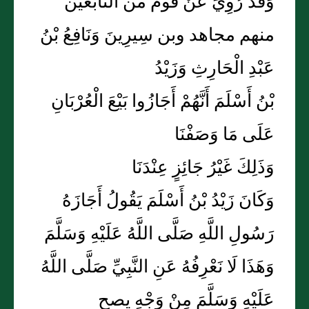
وَقَدْ رُوِيَ عَنْ قوم من التابعين
منهم مجاهد وبن سِيرِينَ وَنَافِعُ بْنُ
عَبْدِ الْحَارِثِ وَزَيْدُ
بْنُ أَسْلَمَ أَنَّهُمْ أَجَازُوا بَيْعَ الْعُرْبَانِ
عَلَى مَا وَصَفْنَا
وَذَلِكَ غَيْرُ جَائِزٍ عِنْدَنَا
وَكَانَ زَيْدُ بْنُ أَسْلَمَ يَقُولُ أَجَازَهُ
رَسُولِ اللَّهِ صَلَّى اللَّهُ عَلَيْهِ وَسَلَّمَ
وَهَذَا لَا نَعْرِفُهُ عَنِ النَّبِيِّ صَلَّى اللَّهُ
عَلَيْهِ وَسَلَّمَ مِنْ وَجْهٍ يصح