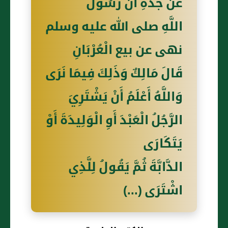
عَنْ جَدِّهِ أَنَّ رَسُولَ
اللَّهِ صلى الله عليه وسلم
نهى عن بيع الْعُرْبَانِ
قَالَ مَالِكٌ وَذَلِكَ فِيمَا نَرَى
وَاللَّهُ أَعْلَمُ أَنْ يَشْتَرِيَ
الرَّجُلُ الْعَبْدَ أَوِ الْوَلِيدَةَ أَوْ
يَتَكَارَى
الدَّابَّةَ ثُمَّ يَقُولُ لِلَّذِي
اشْتَرَى (...)