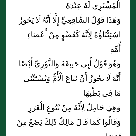
الْمُشْتَرِي لَهُ عِنْدَهُ
وَهَذَا قَوْلُ الشَّافِعِيِّ إِلَّا أَنَّهُ لَا يَجُوزُ
اسْتِثْنَاؤُهُ لِأَنَّهُ كَعُضْوٍ مِنْ أَعْضَاءِ
أُمِّهِ
وَهُوَ قَوْلُ أَبِي حَنِيفَةَ وَالثَّوْرِيِّ أَيْضًا
أَنَّهُ لَا يَجُوزُ أَنْ تُبَاعَ الْأُمُّ وَيُسْتَثْنَى
مَا فِي بَطْنِهَا
وَهِيَ حَامِلٌ لِأَنَّهُ مِنْ بُيُوعِ الْغَرَرِ
وَقَالُوا كَمَا قَالَ مَالِكٌ ذَلِكَ يَضَعُ مِنْ