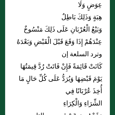
عِوَضٍ وَلَا
هِبَةٍ وَذَلِكَ بَاطِلٌ
وَبَيْعُ الْعُرْبَانِ عَلَى ذَلِكَ مَنْسُوخٌ
عِنْدَهُمْ إِذَا وَقَعَ قَبْلَ الْقَبْضِ وَبَعْدَهُ
وترد السلعة إن
كَانَتْ قَائِمَةً فَإِنْ فَاتَتْ رُدَّ قِيمَتُهَا
يَوْمَ قَبْضِهَا وَيُرَدُّ عَلَى كُلِّ حَالٍ مَا
أُخِذَ عُرْبَانًا فِي
الشِّرَاءِ وَالْكِرَاءِ