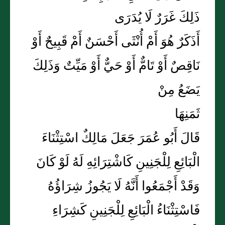
ذَلِكَ غَرَرٌ لَا يُدَرَى
أَذَكَرٌ هُوَ أَمْ أُنْثَى أَحْسَنٌ أَمْ قَبِيحٌ أَوْ
نَاقِصٌ أَوْ تَامٌّ أَوْ حَيٌّ أَوْ مَيِّتٌ وَذَلِكَ
يَضَعُ مِنْ
ثَمَنِهَا
قَالَ أَبُو عُمَرَ جَعَلَ مَالِكٌ اسْتِثْنَاءَ
الْبَائِعِ لِلْجَنِينِ كَاشْتِرَائِهِ لَهُ لَوْ كَانَ
وَقَدْ أَجْمَعُوا أَنَّهُ لَا يَجُوزُ شِرَاؤُهُ
فَاسْتِثْنَاءُ الْبَائِعِ لِلْجَنِينِ كَشِرَاءِ