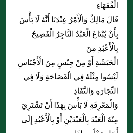
الْفُقَهَاءِ
قَالَ مَالِكٌ وَالْأَمْرُ عِنْدَنَا أَنَّهُ لَا بَأْسَ
بِأَنْ يُبْتَاعَ الْعَبْدُ التَّاجِرُ الْفَصِيحُ
بِالْأَعْبُدِ مِنَ
الْحَبَشَةِ أَوْ مِنْ جِنْسٍ مِنَ الْأَجْنَاسِ
لَيْسُوا مِثْلَهُ فِي الْفَصَاحَةِ وَلَا فِي
التِّجَارَةِ وَالنَّفَاذِ
وَالْمَعْرِفَةِ لَا بَأْسَ بِهَذَا أَنْ تَشْتَرِيَ
مِنْهُ الْعَبْدَ بِالْعَبْدَيْنِ أَوْ بِالْأَعْبُدِ إِلَى