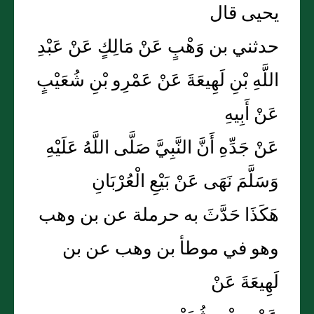
يحيى قال
حدثني بن وَهْبٍ عَنْ مَالِكٍ عَنْ عَبْدِ
اللَّهِ بْنِ لَهِيعَةَ عَنْ عَمْرِو بْنِ شُعَيْبٍ
عَنْ أَبِيهِ
عَنْ جَدِّهِ أَنَّ النَّبِيَّ صَلَّى اللَّهُ عَلَيْهِ
وَسَلَّمَ نَهَى عَنْ بَيْعِ الْعُرْبَانِ
هَكَذَا حَدَّثَ به حرملة عن بن وهب
وهو في موطأ بن وهب عن بن
لَهِيعَةَ عَنْ