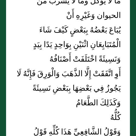
مَا لَا يؤكل وما لا يشرب من
الحيوان وَغَيْرِهِ أَنْ
يُبَاعَ بَعْضُهُ بِبَعْضٍ كَيْفَ شَاءَ
الْمُتَبَايِعَانِ اثْنَيْنِ بِوَاحِدٍ يَدًا بِيَدٍ
وَنَسِيئَةً اخْتَلَفَتْ أَصْنَافُهُ
أَوِ اتَّفَقَتْ إِلَّا الذَّهَبَ وَالْوَرِقَ فَإِنَّهُ لَا
يَجُوزُ فِي بَعْضِهَا بِبَعْضِ نَسِيئَةً
وَكَذَلِكَ الطَّعَامُ
كُلُّهُ
وَقَوْلُ الشَّافِعِيِّ هَذَا كُلِّهِ قَوْلُ