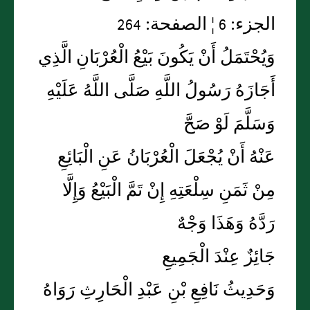
الجزء: 6 ¦ الصفحة: 264
وَيُحْتَمَلُ أَنْ يَكُونَ بَيْعُ الْعُرْبَانِ الَّذِي
أَجَازَهُ رَسُولُ اللَّهِ صَلَّى اللَّهُ عَلَيْهِ
وَسَلَّمَ لَوْ صَحَّ
عَنْهُ أَنْ يُجْعَلَ الْعُرْبَانُ عَنِ الْبَائِعِ
مِنْ ثَمَنِ سِلْعَتِهِ إِنْ تَمَّ الْبَيْعُ وَإِلَّا
رَدَّهُ وَهَذَا وَجْهٌ
جَائِزٌ عِنْدَ الْجَمِيعِ
وَحَدِيثُ نَافِعِ بْنِ عَبْدِ الْحَارِثِ رَوَاهُ