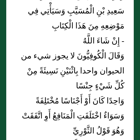
سَعِيدِ بْنِ الْمُسَيَّبِ وَسَيَأْتِي فِي
مَوْضِعِهِ مِنَ هَذَا الْكِتَابِ
- إِنْ شَاءَ اللَّهُ
وَقَالَ الْكُوفِيُّونَ لا يجوز شيء من
الحيوان واحدا بِاثْنَيْنِ نَسِيئَةً مِنْ
كُلِّ شَيْءٍ جِنْسًا
وَاحِدًا كَانَ أَوْ أَجْنَاسًا مُخْتَلِفَةً
وَسَوَاءٌ اخْتَلَفَتِ الْمَنَافِعُ أَوِ اتَّفَقَتْ
وَهُوَ قَوْلُ الثَّوْرِيِّ