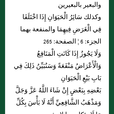
والبعير بالبعيرين
وكذلك سَائِرُ الْحَيَوَانِ إِذَا اخْتَلَفَا
فِي الْغَرَضِ فِيهِمَا والمنفعة بهما
الجزء: 6 ¦ الصفحة: 265
وَلَا يَجُوزُ إِذَا كَانَتِ الْمَنَافِعُ
وَالْأَعْرَاضُ مَنْفَعَةً وَسَنُبَيِّنُ ذَلِكَ فِي
بَابِ بَيْعِ الْحَيَوَانِ
بَعْضِهِ بِبَعْضٍ إِنْ شَاءَ اللَّهُ عَزَّ وَجَلَّ
وَمَذْهَبُ الشَّافِعِيِّ أَنَّهُ لَا بَأْسَ بِكُلِّ