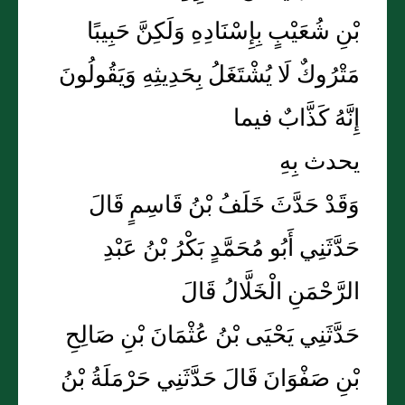
بْنِ شُعَيْبٍ بِإِسْنَادِهِ وَلَكِنَّ حَبِيبًا
مَتْرُوكٌ لَا يُشْتَغَلُ بِحَدِيثِهِ وَيَقُولُونَ
إِنَّهُ كَذَّابٌ فيما
يحدث بِهِ
وَقَدْ حَدَّثَ خَلَفُ بْنُ قَاسِمٍ قَالَ
حَدَّثَنِي أَبُو مُحَمَّدٍ بَكْرُ بْنُ عَبْدِ
الرَّحْمَنِ الْخَلَّالُ قَالَ
حَدَّثَنِي يَحْيَى بْنُ عُثْمَانَ بْنِ صَالِحِ
بْنِ صَفْوَانَ قَالَ حَدَّثَنِي حَرْمَلَةُ بْنُ