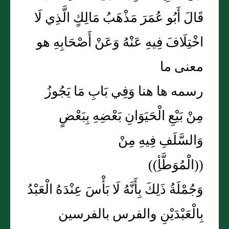
قَالَ أَبُو عُمَرَ مَذْهَبُ مَالِكٍ الَّذِي لَا
اخْتِلَافَ فِيهِ عَنْهُ وَعَنْ أَصْحَابِهِ هو
معنى ما
رسمه ها هنا وَفِي بَابِ مَا يَجُوزُ
مِنْ بَيْعِ الْحَيَوَانِ بَعْضِهِ بِبَعْضٍ
وَالسَّلَفِ فِيهِ مِنْ
((الْمُوَطَّأِ))
وَجُمْلَةُ ذَلِكَ بِأَنَّهُ لَا بَأْسَ عِنْدَهُ الْعَبْدُ
بِالْعَبْدَيْنِ والفرس بالفرسين