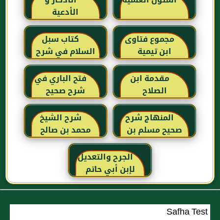
المتون العلمية
الأذكار و
الأدعية
مجموع فتاوى
كتاب سبل
ابن تيمية
السلام في شرح
بلوغ المرام للإمام
الصنعاني رحمه
مقدمة ابن
فتح الباري في
الله
الصلاح
شرح صحيح
البخاري للحافظ
ابن حجر
المنهاج شرح
شرح الشيخ
العسقلاني
صحيح مسلم بن
محمد بن صالح
الحجاج
العثيمين لكتاب
رياض الصالحين
الجرح والتعديل
للإمام النووي
لإبن أبي حاتم
رحمهم الله تعالى
Safha Test