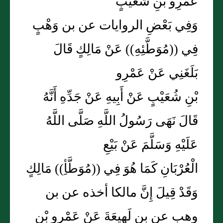
عَمْرِو بْنِ شُعَيْبٍ
وَفِي بَعْضِ الروايات عن بن وَهْبٍ
فِي ((مُوَطَّئِهِ)) عَنْ مَالِكٍ قَالَ
بَلَغَنِي عَنْ عَمْرِو
بْنِ شُعَيْبٍ عَنْ أَبِيهِ عَنْ جَدِّهِ أَنَّهُ
قَالَ نَهَى رَسُولُ اللَّهِ صَلَّى اللَّهُ
عَلَيْهِ وَسَلَّمَ عَنْ بَيْعِ
الْعُرْبَانِ كَمَا هُوَ فِي ((مُوَطَّأِ)) مَالِكٍ
وَقَدْ قِيلَ إِنَّ مالكا أخذه عن بن
وهب عن بن لَهِيعَةَ عَنْ عَمْرِو بْنِ