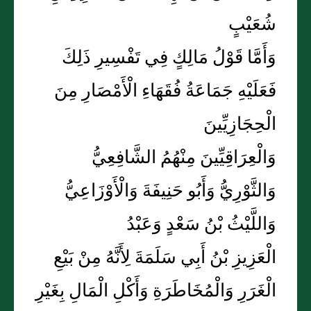
شُعَيْبٍ
وَأَمَّا قَوْلُ مَالِكٍ فِي تَفْسِيرِ ذَلِكَ
فَعَلَيْهِ جَمَاعَةُ فُقَهَاءِ الْأَمْصَارِ مِنَ
الْحِجَازِيِّينَ
وَالْعِرَاقِيِّينَ مِنْهُمُ الشَّافِعِيُّ
وَالثَّوْرِيُّ وَأَبُو حَنِيفَةَ وَالْأَوْزَاعِيُّ
وَاللَّيْثُ بْنُ سَعْدٍ وَعَبْدُ
الْعَزِيزِ بْنُ أَبِي سَلَمَةَ لِأَنَّهُ مِنْ بَيْعِ
الْغَرَرِ وَالْمُخَاطَرَةِ وَأَكْلِ الْمَالِ بِغَيْرِ