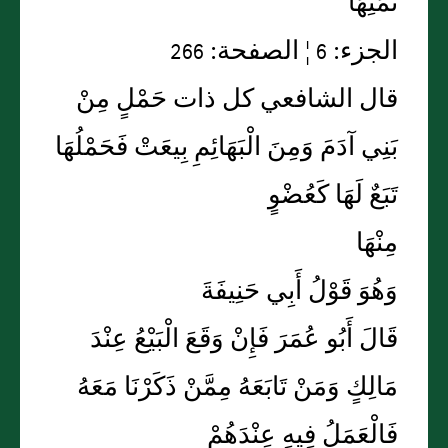
ثَمَنِهَا
الجزء: 6 ¦ الصفحة: 266
قال الشافعي كل ذات حَمْلٍ مِنْ
بَنِي آدَمَ وَمِنَ الْبَهَائِمِ بِيعَتْ فَحَمْلُهَا
تَبَعٌ لَهَا كَعُضْوٍ
مِنْهَا
وَهُوَ قَوْلُ أَبِي حَنِيفَةَ
قَالَ أَبُو عُمَرَ فَإِنْ وَقَعَ الْبَيْعُ عِنْدَ
مَالِكٍ وَمَنْ تَابَعَهُ مِمَّنْ ذَكَرْنَا مَعَهُ
فَالْعَمَلُ فِيهِ عِنْدَهُمْ