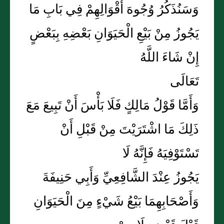
وَسَنُذَكُرُ وُجُوهَ أَقْوَالِهِمْ فِي بَابِ مَا
يَجُوزُ مِنْ بَيْعِ الْحَيَوَانِ بَعْضِهِ بِبَعْضٍ
إِنْ شَاءَ اللَّهُ
تَعَالَى
وَأَمَّا قَوْلُ مَالِكٍ فَلَا بَأْسَ أَنْ تَبِيعَ مَعَ
ذَلِكَ مَا اشْتَرَيْتَ مِنْ قَبْلِ أَنْ
تَسْتَوْفِيَهُ فَإِنَّهُ لَا
يَجُوزُ عِنْدَ الشَّافِعِيِّ وَأَبِي حَنِيفَةَ
وَأَصْحَابِهِمَا بَيْعُ شَيْءٍ مِنَ الْحَيَوَانِ