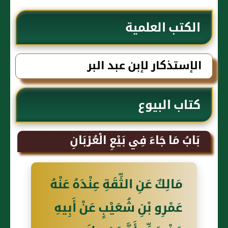
الكتب العلمية
الإستذكار لإبن عبد البر
كتاب البيوع
بَابُ مَا جَاءَ فِي بَيْعِ الْعُرْبَانِ
مَالِكٌ عَنِ الثِّقَةِ عِنْدَهُ عَنْهُ
عَمْرِو بْنِ شُعَيْبٍ عَنْ أَبِيهِ