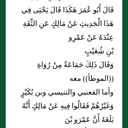
قَالَ أَبُو عُمَرَ هَكَذَا قَالَ يَحْيَى فِي
هَذَا الْحَدِيثِ عَنْ مَالِكٍ عَنِ الثِّقَةِ
عِنْدَهُ عَنْ عَمْرِو
بْنِ شُعَيْبٍ
وَقَالَ ذَلِكَ جَمَاعَةٌ مِنْ رُوَاةِ
((الموطأ)) معه
وأما القعنبي والتنيسي وبن بُكَيْرٍ
وَغَيْرُهُمْ فَقَالُوا فِيهِ عَنْ مَالِكٍ أَنَّهُ
بَلَغَهُ أَنَّ عَمْرَو بْنَ