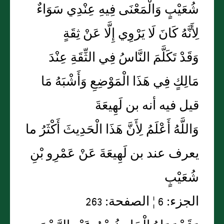
شُعَيْبٍ وَالْمَعْنَى فِيهِ عِنْدِي سَوَاءٌ
لِأَنَّهُ كَانَ لَا يَرْوِي إِلَّا عَنْ ثِقَةٍ
وَقَدْ تَكَلَّمَ النَّاسُ فِي الثِّقَةِ عِنْدَ
مَالِكٍ فِي هَذَا الْمَوْضِعِ وَأَشْبَهُ مَا
قيل فيه أنه بن لَهِيعَةَ
وَاللَّهُ أَعْلَمُ لِأَنَّ هَذَا الْحَدِيثَ أَكْثَرُ ما
يعرف عند بن لَهِيعَةَ عَنْ عَمْرِو بْنِ
شُعَيْبٍ
الجزء: 6 ¦ الصفحة: 263