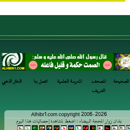
 الصحيحة
المصحف
المدرسة العلمية
اتصل بنا
الدفتر الذهبي
الشريف
Alhibr1.com copyright 2006-2026
بلدان زوار المحجة البيضاء : اضغط لمشاهدة إحصائيات هذا اليوم