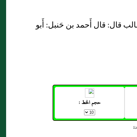
ب قال: قال أَحمد بن حَنبل: أَبو
حجم الخط :