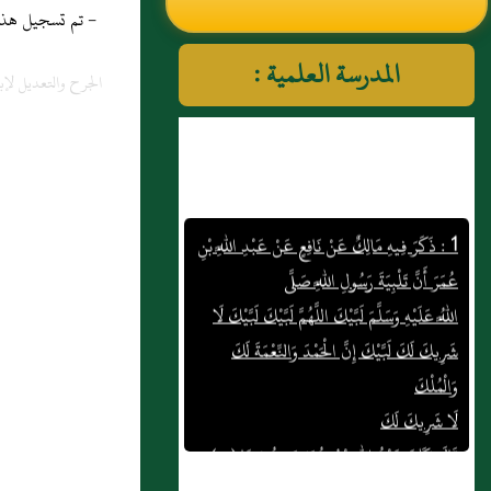
- تم تسجيل هذه المادة
النووي رحمهم الله تعالى
المدرسة العلمية :
الجرح والتعديل لإب
1 : ذَكَرَ فِيهِ مَالِكٌ عَنْ نَافِعٍ عَنْ عَبْدِ اللَّهِ بْنِ
عُمَرَ أَنَّ تَلْبِيَةَ رَسُولِ اللَّهِ صَلَّى
اللَّهُ عَلَيْهِ وَسَلَّمَ لَبَّيْكَ اللَّهُمَّ لَبَّيْكَ لَبَّيْكَ لَا
شَرِيكَ لَكَ لَبَّيْكَ إِنَّ الْحَمْدَ وَالنِّعْمَةَ لَكَ
وَالْمُلْكَ
لَا شَرِيكَ لَكَ
قَالَ وَكَانَ عَبْدُ اللَّهِ بْنُ عُمَرَ يَزِيدُ فِيهَا (...)
2 : الدرس العاشر من دروس شرح بلوغ