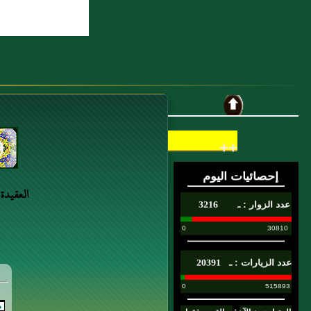
7 : الحسن بن الصباح البزار أَبو علي
البغدادي
8 : مَالِكٌ عَنْ رَبِيعَةَ بْنِ أَبِي عَبْدِ الرَّحْمَنِ أَنَّ
عُمَرَ بْنَ الْخَطَّابِ قَالَ لِرَجُلٍ
خَرَجَ بِجَارِيَةٍ لِامْرَأَتِهِ مَعَهُ فِي سَفَرٍ فَأَصَابَهَا
فَغَارَتِ امْرَأَتُهُ فَذَكَرَتْ ذَلِكَ لِعُمَرَ بْنِ
++
الْخَطَّابِ فَسَأَلَهُ عَنْ ذَلِكَ فَقَالَ وَهَبَتْهَا لِي فَقَالَ
عُمَرُ لَتَأْتِيَنِّي بِالْبَيِّنَةِ (...)
العقيدة
9 : عَبد الله بن الصباح المربدي العطار
10 : حميد بن أَبي حكيم