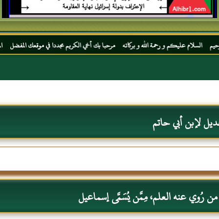
يكم و رحمة الله و بركاته مرحبا بك أخي الكريم مجددا في موقعك المفضل المحجة البيضاء موقع
ديل لإبن أبي حاتم
 رُوي عنه العلم، مِمَّن يُسَمَّى إسماعيل