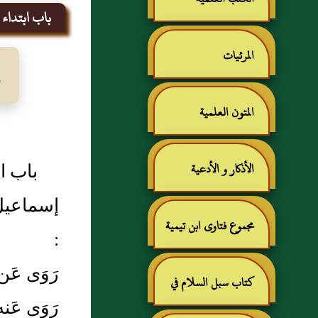
باب ابتداء ا
المرئيات
المتون العلمية
باب ا
الأذكار و الأدعية
إسماعيل 
مجموع فتاوى ابن تيمية
:
رَوَى عَ
كتاب سبل السلام في
رَوَى عَن