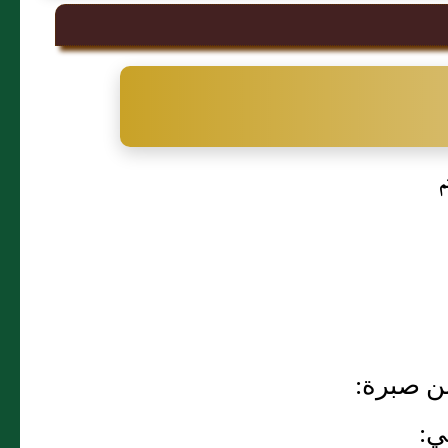
م
بن صبرة:
ي: