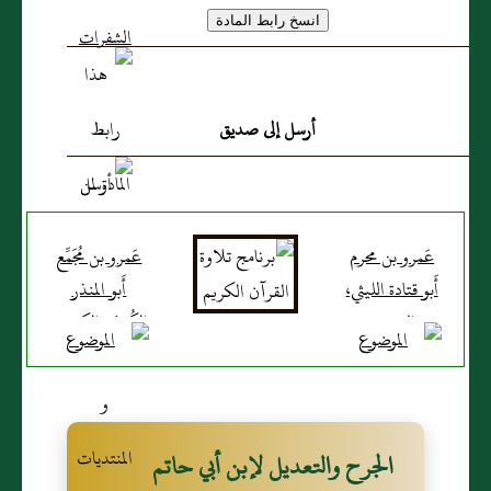
أرسل إلى صديق
عَمرو بن محرم
عَمرو بن مُجَمِّع
أَبو قتادة الليثي،
أَبو المنذر
البصري
الكُوفي، الكندي
السكوني
الجرح والتعديل لإبن أبي حاتم