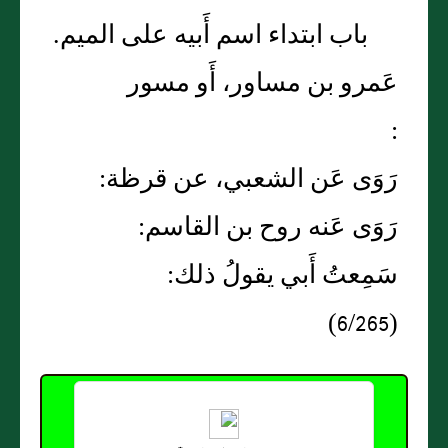
باب ابتداء اسم أَبيه على الميم.
عَمرو بن مساور، أَو مسور
:
رَوَى عَن الشعبي، عن قرظة:
رَوَى عَنه روح بن القاسم:
سَمِعتُ أَبي يقولُ ذلك:
(6/265)