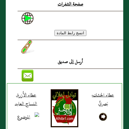
صفحة الشفرات
أرسل إلى صديق
عطاء الخشك،
عطاء الأَزرق
بَصريٌّ
النساج العابد