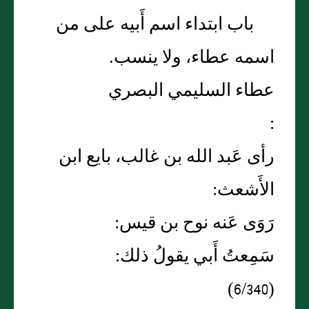
باب ابتداء اسم أَبيه على من
اسمه عطاء، ولا ينسب.
عطاء السليمي البصري
:
رأى عَبد الله بن غالب، بايع ابن
الأَشعث:
رَوَى عَنه نوح بن قيس:
سَمِعتُ أَبي يقولُ ذلك:
(6/340)