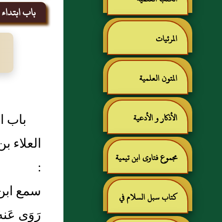
باب ابتداء ا
المرئيات
المتون العلمية
باب ا
الأذكار و الأدعية
العلاء ب
مجموع فتاوى ابن تيمية
:
سمع ابن 
كتاب سبل السلام في
رَوَى عَ