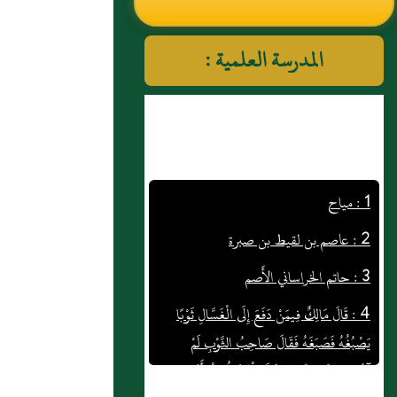
النووي رحمهم الله تعالى
المدرسة العلمية :
1 : مياح
2 : عاصم بن لقيط بن صبرة
3 : حاتم الخراساني الأَصم
4 : قَالَ مَالِكٌ فِيمَنْ دَفَعَ إِلَى الْغَسَّالِ ثَوْبًا
يَصْبُغُهُ فَصَبَغَهُ فَقَالَ صَاحِبُ الثَّوْبِ لَمْ
آمُرْكَ بِهَذَا الصِّبْغِ وَقَالَ الْغَسَّالُ بَلْ أَنْتَ
أَمَرْتَنِي بِذَلِكَ فَإِنَّ الْغَسَّالَ مُصَدَّقٌ فِي ذَلِكَ