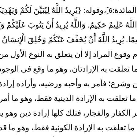
نِعْمَتَهُ‏}‏ ‏[‏المائدة‏:‏6‏]‏،وقوله‏:‏ ‏{‏يُرِيدُ اللَّهُ لِيُبَيِّنَ 
اللَّهُ عَلِيمٌ حَكِيمٌ‏.‏ وَاللَّهُ يُرِيدُ أَنْ يَتُوبَ عَلَيْكُمْ وَ
 وقوع المراد إلا أن يتعلق به النوع الأول من 
‏ ما تعلقت به الإرادتان، وهو ما وقع في الوجو
ن وشرع؛ فأمر به وأحبه ورضيه، وأراده إرادة ك
:‏ ما تعلقت به الإرادة الدينية فقط، وهو ما 
ر الكفار والفجار، فتلك كلها إرادة دين وهو يح
:‏ ما تعلقت به الإرادة الكونية فقط، وهو ما