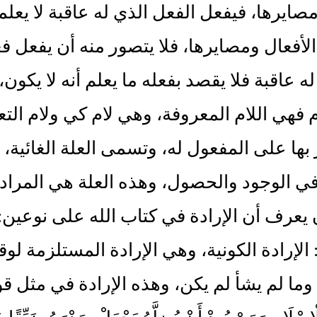
مصايرها، فيفعل الفعل الذي له عاقبة لا يعلم
لأفعال ومصايرها، فلا يتصور منه أن يفعل فعلا
ه عاقبة فلا يقصد بفعله ما يعلم أنه لا يكون، 
ام فهي اللام المعروفة، وهي لام كي ولام ال
بها على المفعول له، وتسمى العلة الغائية، 
ي الوجود والحصول، وهذه العلة هي المراد
 يعرف أن الإرادة في كتاب الله على نوعين‏:‏
‏ الإرادة الكونية، وهي الإرادة المستلزمة لوقو
ما لم يشأ لم يكن، وهذه الإرادة في مثل قوله‏:‏ ‏{‏فَمَن