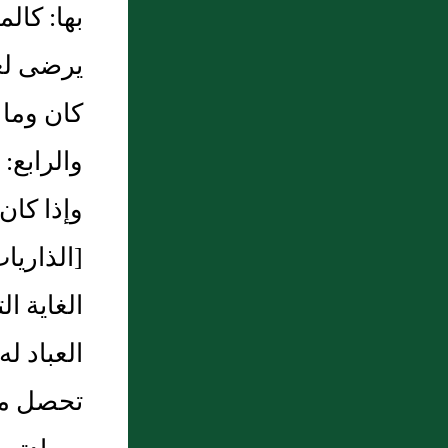
بها‏:‏ كا
يرضى لعب
كان وما ل
والرابع‏
وإذا كان كذ
الغاية ا
العباد ل
تحصل منه