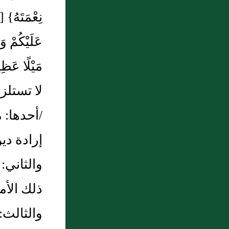
عَلَيْكُمْ وَ
لا تستلزم
/أحدها‏:
إرادة دي
والثاني‏
ذلك الأم
والثالث‏