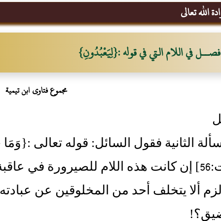
ة الله تعالى‏
فصــل في اللام التي في قوله :‏‏{‏لِيَعْبُدُونِ‏}‏
مجموع فتاوى ابن تيمية
ل
ة الثانية فقول السائل‏:‏ قوله تعالى ‏:‏‏{‏وَمَا خَلَقْتُ ا
‏[‏الذاريات‏:‏56‏]‏ إن كانت هذه اللام للصيرورة ف
م ألا يتخلف أحد من المخلوقين عن عبادته‏
ق‏؟‏‏!‏