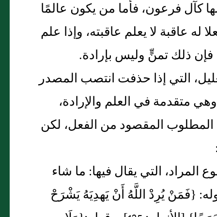
ها كآل فرعون، فأما من يكون عالمًا
 له عاقبة لا يعلم عاقبته، وإذا علم
فإن ذلك تمنٍّ وليس بإرادة‏.‏
تعليل، التي إذا حذفت انتصب المصدر
وهي متقدمة في العلم والإرادة،
 المطلوب المقصود من الفعل، لكن
ع المراد، التي يقال فيها‏:‏ ما شاء
ْ يُرِدْ اللَّهُ أَنْ يَهدِيَهُ يَشْرَحْ