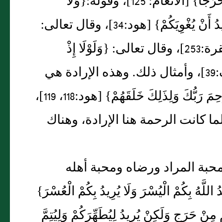
صَدْرَهُ لِلْإِسْلَامِ وَمَنْ يُرِدْ أَنْ يُضِلَّهُ يَجْعَلْ صَدْرَهُ ضَيِّقًا حَرَجًا‏}‏ ‏[‏الأنعام‏:‏ 125‏]‏، وقوله‏:‏‏{‏وَلَا
يَنفَعُكُمْ نُصْحِي إِنْ أَرَدْتُ أَنْ أَنصَحَ لَكُمْ إِنْ كَانَ اللَّهُ يُرِيدُ أَنْ يُغْوِيَكُمْ‏}‏ ‏[‏هود‏:‏34‏]‏، وقال تعالى‏:‏
‏{‏وَلَوْ شَاءَ اللَّهُ مَا اقْتَتَلُوا وَلَكِنَّ اللَّهَ يَفْعَلُ مَا يُرِيدُ‏}‏ ‏[‏البقرة‏:‏253‏]‏، وقال تعالى‏:‏ ‏{‏وَلَوْلَا إِذْ
دَخَلْتَ جَنَّتَكَ قُلْتَ مَا شَاءَ اللَّهُ لَا قُوَّةَ إِلَّا بِاللَّهِ‏}‏ ‏[‏الكهف‏:‏39‏]‏، وأمثال ذلك‏.‏ وهذه الإرادة هي
مدلول اللام في قوله‏:‏ ‏{‏وَلَا يَزَالُونَ مُخْتَلِفِينَ‏.‏ إِلَّا مَنْ رَحِمَ رَبُّكَ وَلِذَلِكَ خَلَقَهُمْ‏}‏ ‏[‏هود‏:‏118، 119‏]‏،
ما كانت الرحمة هنا الإرادة، وهناك
ي محبة المراد ورضاه ومحبة أهله
ُمْ الْيُسْرَ وَلَا يُرِيدُ بِكُمْ الْعُسْرَ‏}‏
يْكُمْ مِنْ حَرَجٍ وَلَكِنْ يُرِيدُ لِيُطَهِّرَكُمْ وَلِيُتِمَّ