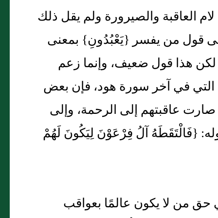
ة لام العاقبة والصيرورة ولم يقل ذلك
ول من يفسر ‏{‏يَعْبُدُونِ‏}‏ بمعنى
؛ لكن هذا قول ضعيف، وإنما زعم
 الناس ذلك في قوله‏:‏ ‏{‏وَلِذَلِكَ خَلَقَهُمْ‏}‏ ‏[‏هود‏:‏119‏]‏ التي في آخر سورة هود، فإن بعض
ي صارت عاقبتهم إلى الرحمة، وإلى
ْتَقَطَهُ آلُ فِرْعَوْنَ لِيَكُونَ لَهُمْ
في حق من لا يكون عالمًا بعواقب