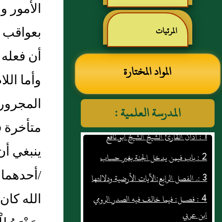
الأمور و
رياض الصالحين للإمام
بعواقب ا
المرئيات
أن فعله ل
النووي رحمهم الله تعالى
المواد المختارة
وأما الل
المجرور 
المدرسة العلمية :
1 : أذان القارئ الشيخ الشيخ ابو نافع
متأخرة ف
2 : باب فيمن يدخل الجنة بغير حساب
ينبغي أن
3 : َ الفصل الرابع:الآيات الأرضية ودلالتها
/أحدهما‏:
4 : فصـل: فيما خالف فيه الصدر الرومي
ابن عربي
الله كان و
5 : الدرس الثالث عشر في تفسير العقيدة