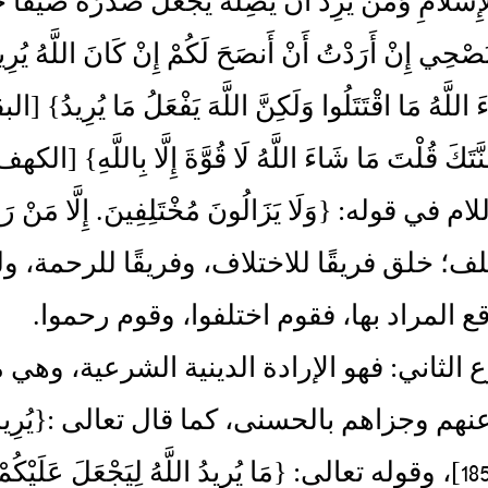
ف؛ خلق فريقًا للاختلاف، وفريقًا للرحمة، ول
ع المراد بها، فقوم اختلفوا، وقوم رحموا‏.‏
وع الثاني‏:‏ فهو الإرادة الدينية الشرعية، وه
 وجزاهم بالحسنى، كما قال تعالى ‏:‏‏{‏يُرِيدُ اللَّهُ بِك
‏[‏البقرة‏:‏185‏]‏، وقوله تعالى‏:‏ ‏{‏مَا يُرِيدُ اللَّهُ لِيَجْعَلَ عَلَ