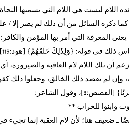
 هذه اللام ليست هي اللام التي يسميها النحا
كما ذكره السائل من أن ذلك لم يصر إلا / على ق
يعنى المعرفة التي أمر بها المؤمن والكافر
بعض
زعم أن تلك اللام لام العاقبة والصيرورة، أ
وإن لم يقصد ذلك الخالق، وجعلوا ذلك كقوله‏:‏ ‏{‏فَال
}‏ ‏[‏القصص‏:‏8‏]‏، وقول الشاعر‏:‏
وت وابنوا للخراب **
يضًا ـ ضعيف هنا؛ لأن لام العقبة إنما تجيء 