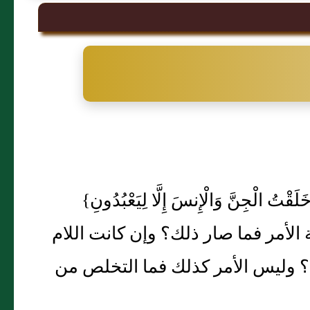
لْجِنَّ وَالْإِنسَ إِلَّا لِيَعْبُدُونِ‏}‏
ي عاقبة الأمر فما صار ذلك‏؟‏ وإن كانت اللام
؟‏ وليس الأمر كذلك فما التخلص من