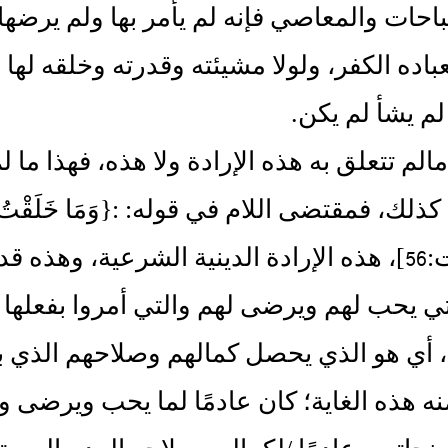
لمباحات والمعاصي فإنه لم يأمر بها ولم يرضها 
اده الكفر، ولولا مشيئته وقدرته وخلقه لها 
م يشأ لم يكن‏.‏
:‏ مالم تتعلق به هذه الإرادة ولا هذه، فهذا م
لك، فمقتضى اللام في قوله‏:‏ ‏:‏‏{‏وَمَا خَلَقْتُ الْجِنَّ
‏[‏الذاريات‏:‏56‏]‏، هذه الإرادة الدينية الشرعية،
لتي يحب لهم ويرضى لهم والتي أمروا بفعلها 
ه، أي هو الذي يحصل كمالهم وصلاحهم الذي 
 هذه الغاية؛ كان عادمًا لما يحب ويرضى ويراد