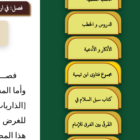
فصل: في اراد
الدروس و الخطب
الأذكار و الأدعية
فصــ
مجموع فتاوى ابن تيمية
وأما المسأل
كتاب سبل السلام في
للغرض لز
شرح بلوغ المرام للإمام
الفَرقُ بين الفرق للإمام
هذا المضي