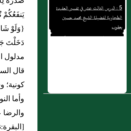
الطحاوية لفضيلة الشيخ محمد حسين
يعقوب
6 : باب - أيشركون ما لا يخلق شيئاً وهم
يخلقون
7 : باب فَرضِ الخُمسِ
8 : باب منه
قال السل
9 : قوله : (خالق بلا حاجة ، رازق بلا
كونية؛ وق
مؤنة)
10 : في بيان المعنى الجامع للفرق المختلفة في
وأما الن
اسم ملة الاسلام على الجملة قبل التفصيل
والرضا عنهم