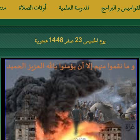
لقواميس و البرامج
المدرسة العلمية
أوقات الصلاة
منت
يوم الخميس 23 صفر 1448 هجرية