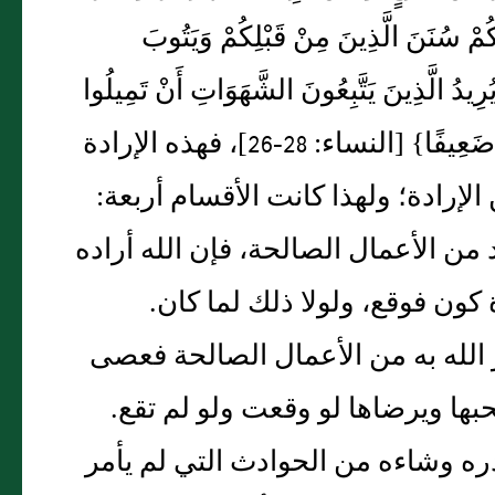
لَكُمْ وَيَهْدِيَكُمْ سُنَنَ الَّذِينَ مِنْ قَبْلِكُمْ وَيَتُوبَ
يُرِيدُ الَّذِينَ يَتَّبِعُونَ الشَّهَوَاتِ أَنْ تَمِيلُوا
مَيْلًا عَظِيمًا‏.‏ يُرِيدُ اللَّهُ أَنْ يُخَفِّفَ عَنْكُمْ وَخُلِقَ الْإِنسَانُ ضَعِيفًا‏}‏ ‏[‏النساء‏:‏ 26-28‏]‏، فهذه الإرادة
الإرادة؛ ولهذا كانت الأقسام أربعة‏:‏
د من الأعمال الصالحة، فإن الله أراده
ون فوقع، ولولا ذلك لما كان‏.‏
أمر الله به من الأعمال الصالحة فعصى
بها ويرضاها لو وقعت ولو لم تقع‏.‏
 قدره وشاءه من الحوادث التي لم يأمر