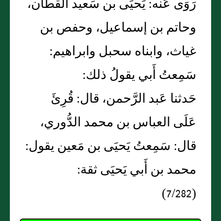
رَوَى عَنه: يَحيَى بن سَعيد القطان،
وحاتم بن إسماعيل، وحفص بن
غياث، وابناه سحبل وابراهيم:
سَمِعتُ أَبي يقولُ ذلك:
حَدثنا عَبد الرَّحمن، قال: قُرِئَ
عَلَى العباس بن محمد الدُّوري،
قال: سَمِعتُ يَحيَى بن مَعين يقول:
محمد بن أَبي يَحيَى ثقة:
(7/282)