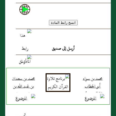
يقال: هُو مولى لعَمرو بن
عَبد سهم، من أَسلم، يُكنى
أَبَا عَبد الله
أرسل إلى صديق
محمد بن سواء
محمد بن سعدان
أَبو الخطاب
بن عَبد الله بن
السَّدُوسي رأى
حيان، وهو ابن
جابر بن زيد
جابر مِن بَني
عامر بن لؤي