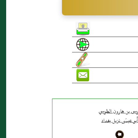
سى بن هارون الطوسي
َبو عيسَى نزيل بغداد