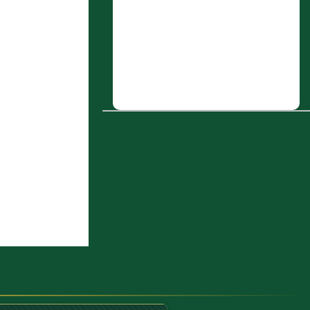
6 : عَبد الرَّحمن بن عَدي الكندي
7 : وعن أبي هُرَيرةَ رضي الله عنهُ قالَ: قالَ
رسول الله صَلّى الله عَلَيْهِ وَسَلّم: "اتّقُوا
اللَّعَّانَيْنِ: الذي يَتَخَلّى في طريق النّاسِ، أو في
ظِلِّهم" رواه مسلم.
8 : إسماعيل بن عُبَيد الله بن أَبي المهاجر،
مولى بني مخزوم
9 : رزين بن حبيب الجُهني بياع الرمان،
كُوفيٌّ، ويُقال: القزاز، ويُقال: التمار
10 : الحديث السابع عشر: إن الله كتب
الإحسان على كل شيء