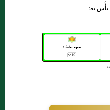
 بأْس به:
حجم الخط :