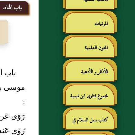
باب الهاء.
المرئيات
المتون العلمية
باب ال
الأذكار و الأدعية
موسى بن
مجموع فتاوى ابن تيمية
:
رَوَى عَ
كتاب سبل السلام في
رَوَى عَن