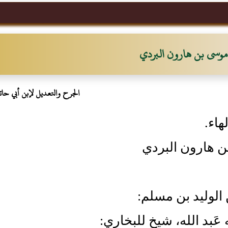
موسى بن هارون البردي
الجرح والتعديل لإبن أبي حات
هاء.
 هارون البردي
ن الوليد بن مسلم:
ه عَبد الله، شيخ للبخاري: