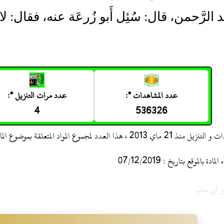
بد الرَّحمن، قال: سُئِل أَبو زُرعَة عنه، فقال: لا
عدد المشاهدات *:
عدد مرات التنزيل *:
4
536326
 ، هذا العدد لمجموع المواد المتعلقة بموضوع المادة
 بالموقع بتاريخ : 07/12/2019
ن أبي حاتم