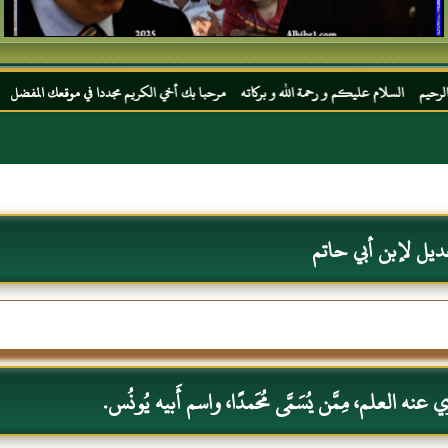
 عليكم و رحمة الله و بركاته مرحبا بك أخي الكريم مجددا في موقعك المفضل المحجة البيضاء م
ديل لإبن أبي حاتم
نه العلم، مِمَّن يُسَمَّى مُحَمدًا، واسم أَبيه يُونُس.