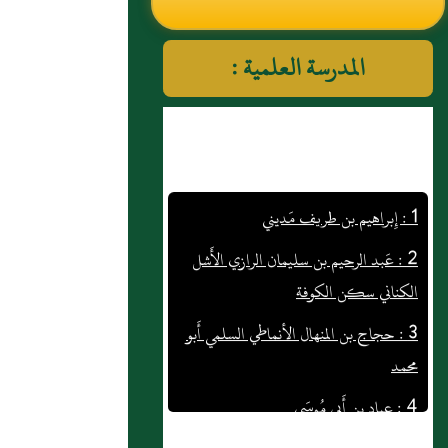
النووي رحمهم الله تعالى
المدرسة العلمية :
1 : إِبراهيم بن طريف مَديني
2 : عَبد الرحيم بن سليمان الرازي الأَشل
الكناني سكن الكوفة
3 : حجاج بن المنهال الأنماطي السلمي أَبو
محمد
4 : عباد بن أَبي مُوسَى
5 : محمد بن جبلة الرافقي