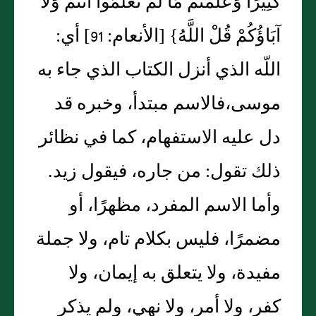
كَثِيرًا وَعُلِّمْتُمْ مَا لَمْ تَعْلَمُوا أَنْتُمْ وَلَا
آبَاؤُكُمْ قُلْ اللَّهُ‏}‏ ‏[‏الأنعام‏:‏ 91‏]‏ أي‏:‏
اللّه الذي أنزل الكتاب الذي جاء به
موسى،فالاسم مبتدأ، وخبره قد
دل عليه الاستفهام، كما في نظائر
ذلك تقول‏:‏ من جاره، فيقول زيد‏.‏
وأما الاسم المفرد، مظهرًا، أو
مضمرًا، فليس بكلام تام، ولا جملة
مفيدة، ولا يتعلق به إيمان، ولا
كفر، ولا أمر، ولا نهي، ولم يذكر