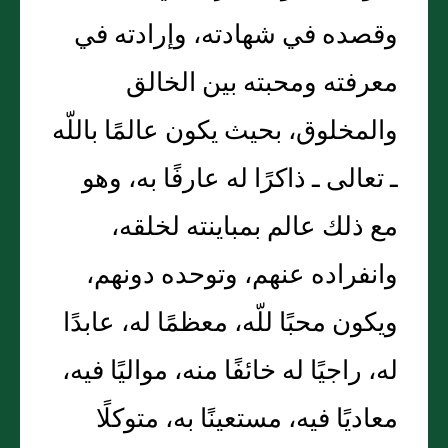
وقصده في شهادته، وإرادته في
معرفته ومحبته بين الخالق
والمخلوق، بحيث يكون عالمًا باللّه
ـ تعالى ـ ذاكرًا له عارفًا به، وهو
مع ذلك عالم بمباينته لخلقه،
وانفراده عنهم، وتوحده دونهم،
ويكون محبًا للّه، معظمًا له، عابدًا
له، راجيًا له خائفًا منه، مواليًا فيه،
معاديًا فيه، مستعينًا به، متوكلًا