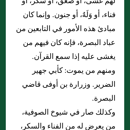
لهم غشى، أو صعق، أو سكر، أو
فناء، أو وَلَهٌ، أو جنون‏.‏ وإنما كان
مبادئ هذه الأمور في التابعين من
عباد البصرة، فإنه كان فيهم من
يغشى عليه إذا سمع القرآن‏.‏
ومنهم من يموت‏:‏ كأبي جهير
الضرير‏.‏ وزرارة بن أوفى قاضي
البصرة‏.‏
وكذلك صار في شيوخ الصوفية،
من يعرض له من الفناء والسكر،