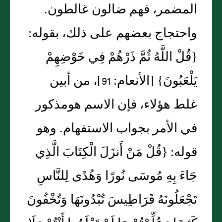
المضمر، فهم ضالون غالطون‏.‏
واحتجاج بعضهم على ذلك، بقوله‏:‏
‏{‏قُلْ اللَّهُ ثُمَّ ذَرْهُمْ فِي خَوْضِهِمْ
يَلْعَبُونَ‏}‏ ‏[‏الأنعام‏:‏ 91‏]‏، من أبين
غلط هؤلاء، فإن الاسم هومذكور
في الأمر بجواب الاستفهام‏.‏ وهو
قوله‏:‏ ‏{‏قُلْ مَنْ أَنزَلَ الْكِتَابَ الَّذِي
جَاءَ بِهِ مُوسَى نُورًا وَهُدًى لِلنَّاسِ
تَجْعَلُونَهُ قَرَاطِيسَ تُبْدُونَهَا وَتُخْفُونَ