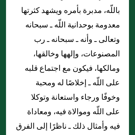
باللّه، مدبرة بأمره ويشهد كثرتها
معدومة بوحدانية اللّه ـ سبحانه
وتعالى ـ وأنه ـ سبحانه ـ رب
المصنوعات، وإلهها وخالقها،
ومالكها، فيكون مع اجتماع قلبه
على اللّه ـ إخلاصًا له ومحبة
وخوفًا ورجاء واستعانة وتوكلا
على اللّه وموالاة فيه، ومعاداة
فيه وأمثال ذلك ـ ناظرًا إلى الفرق