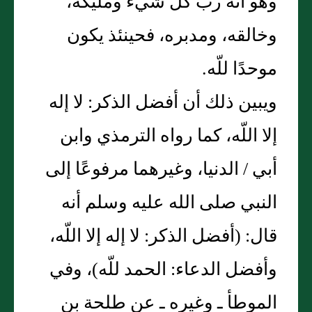
وهو أنه رب كل شيء ومليكه،
وخالقه، ومدبره، فحينئذ يكون
موحدًا للّه‏.‏
ويبين ذلك أن أفضل الذكر‏:‏ لا إله
إلا اللّه، كما رواه الترمذي وابن
أبي / الدنيا، وغيرهما مرفوعًا إلى
النبي صلى الله عليه وسلم أنه
قال‏:‏ ‏(‏أفضل الذكر‏:‏ لا إله إلا اللّه،
وأفضل الدعاء‏:‏ الحمد للّه‏)‏، وفي
الموطأ ـ وغيره ـ عن طلحة بن