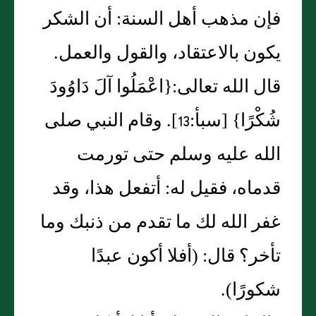
فإن مذهب أهل السنة‏:‏ أن الشكر
يكون بالاعتقاد، والقول والعمل‏.‏
قال الله تعالى‏:‏‏{‏اعْمَلُوا آلَ دَاوُودَ
شُكْرًا‏}‏ ‏[‏سبأ‏:‏13‏]‏‏.‏ وقام النبي صلى
الله عليه وسلم حتى تورمت
قدماه، فقيل له‏:‏ أتفعل هذا، وقد
غفر الله لك ما تقدم من ذنبك وما
تأخر‏؟‏ قال‏:‏ ‏(‏أفلا أكون عبدًا
شكورًا‏)‏‏.‏