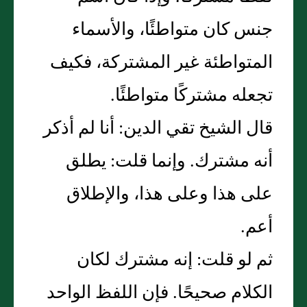
جنس كان متواطئًا، والأسماء
المتواطئة غير المشتركة، فكيف
تجعله مشتركًا متواطئًا‏.‏
قال الشيخ تقي الدين‏:‏ أنا لم أذكر
أنه مشترك‏.‏ وإنما قلت‏:‏ يطلق
على هذا وعلى هذا، والإطلاق
أعم‏.‏
ثم لو قلت‏:‏ إنه مشترك لكان
الكلام صحيحًا‏.‏ فإن اللفظ الواحد