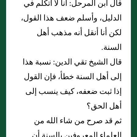
قال ابن المرحل‏:‏ أنا لا أتكلم في
الدليل، وأسلم ضعف هذا القول،
لكن أنا أنقل أنه مذهب أهل
السنة‏.‏
قال الشيخ تقي الدين‏:‏ نسبة هذا
إلى أهل السنة خطأ، فإن القول
إذا ثبت ضعفه، كيف ينسب إلى
أهل الحق‏؟‏
ثم قد صرح من شاء الله من
العلماء المعروفين بالسنة أن