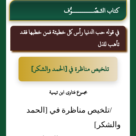
كتاب التّـصًــــــــــوُّف
في قوله حب الدنيا رأس كل خطيئة فمن خطبها فقد
تأهب للذل‏
تلخيص مناظرة في ‏[‏الحمد والشكر‏]‏
مجموع فتاوى ابن تيمية
/تلخيص مناظرة في ‏[‏الحمد
والشكر‏]‏