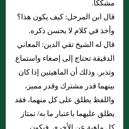
مشككا‏.‏
قال ابن المرحل‏:‏ كيف يكون هذا‏؟‏
وأخذ في كلام لا يحسن ذكره‏.‏
قال له الشيخ تقي الدين‏:‏ المعاني
الدقيقة تحتاج إلى إصغاء واستماع
وتدبر‏.‏ وذلك أن الماهيتين إذا كان
بينهما قدر مشترك وقدر مميز،
واللفظ يطلق على كل منهما، فقد
يطلق عليهما باعتبار ما به/ تمتاز
كل ماهية عن الأخرى‏.‏ فيكون