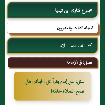
مجموع فتاوى ابن تيمية
المجلد الثالث والعشرون
كتـــاب الصـــلاة
فصل: في الإمامة
سئل: عن إمام يقرأ على الجنائز‏:‏ هل
تصح الصلاة خلفه‏؟‏