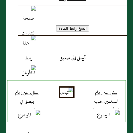
أرسل إلى صديق
سئل:عن إمام
سئل: عن إمام
المسلمين خبب
يبصق في
امرأة على زوجها
المحراب هل
حتي فارقته؟
تجوز الصلاة
خلفه أم لا ‏؟‏