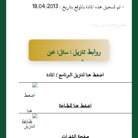
- تم تسجيل هذه المادة بالموقع بتاريخ : 18/04/2013
مجموع فتاوى ابن تيمية
روابط تنزيل : سئل: عن
إمام يقرأ على الجنائز‏:‏ هل
اضغط هنا لتنزيل البرنامج / المادة
تصح الصلاة خلفه‏؟‏
اضغط هنا للطباعة
صفحة الشفرات