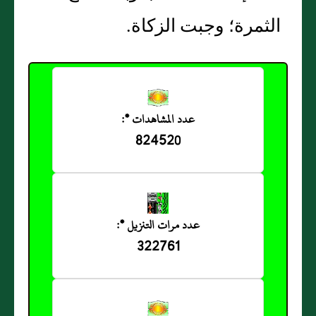
الثمرة؛ وجبت الزكاة‏.‏
عدد المشاهدات *:
824520
عدد مرات التنزيل *:
322761