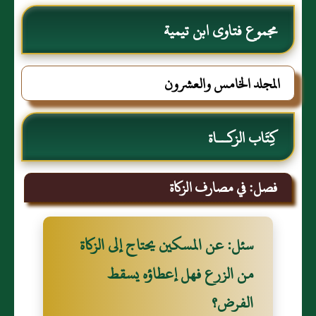
مجموع فتاوى ابن تيمية
المجلد الخامس والعشرون
كِتَاب الزكــاة
فصل: في مصارف الزكاة
سئل: عن المسكين يحتاج إلى الزكاة
من الزرع فهل إعطاؤه يسقط
الفرض؟