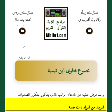
سئل:عمن له
سئل: عن رجل
زكاة وله أقارب في
تحت يده مال
بلد تقصر إليه
فوق النصاب
الصلاة؟
فأخرج منه شيئا
من زكاة الفرض؟
مجموع فتاوى ابن تيمية
وإنما فرض عليه من الدعاء الراتب الذي يتكرر بتكرر الصلوات
المزيد من المواد ذات صلة