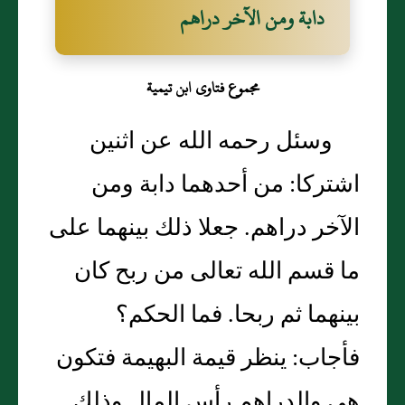
دابة ومن الآخر دراهم
مجموع فتاوى ابن تيمية
وسئل رحمه الله عن اثنين
اشتركا‏:‏ من أحدهما دابة ومن
الآخر دراهم‏.‏ جعلا ذلك بينهما على
ما قسم الله تعالى من ربح كان
بينهما ثم ربحا‏.‏ فما الحكم‏؟‏
فأجاب‏:‏ ينظر قيمة البهيمة فتكون
هي والدراهم رأس المال وذلك