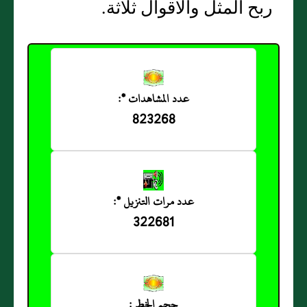
ربح المثل والأقوال ثلاثة‏.
عدد المشاهدات *:
823268
عدد مرات التنزيل *:
322681
حجم الخط :