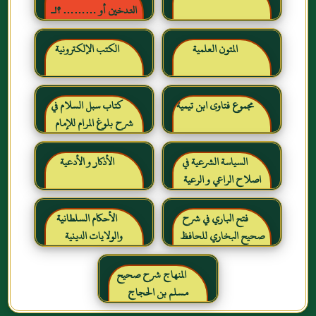
التدخين أو ……… ؟!ـ
حقائق وأرقام ناطقة ، لكن
لا يسمعها المدخنون حرره
المتون العلمية
الكتب الإلكترونية
خالد بن عبد الرحمن بن حمد
الشايع
مجموع فتاوى ابن تيمية
كتاب سبل السلام في
شرح بلوغ المرام للإمام
الصنعاني رحمه الله
السياسة الشرعية في
الأذكار و الأدعية
اصلاح الراعي و الرعية
فتح الباري في شرح
الأحكام السلطانية
صحيح البخاري للحافظ
والولايات الدينية
ابن حجر العسقلاني
المنهاج شرح صحيح
مسلم بن الحجاج