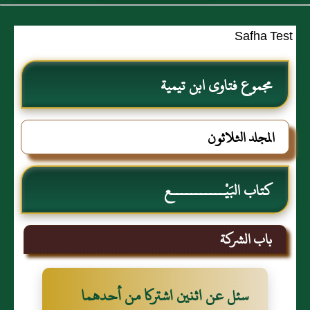
Safha Test
مجموع فتاوى ابن تيمية
المجلد الثلاثون
كتاب البَيْـــــــــــع
باب الشركة
سئل عن اثنين اشتركا‏ من أحدهما