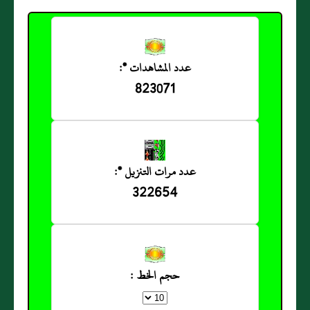
عدد المشاهدات *:
823071
عدد مرات التنزيل *:
322654
حجم الخط :