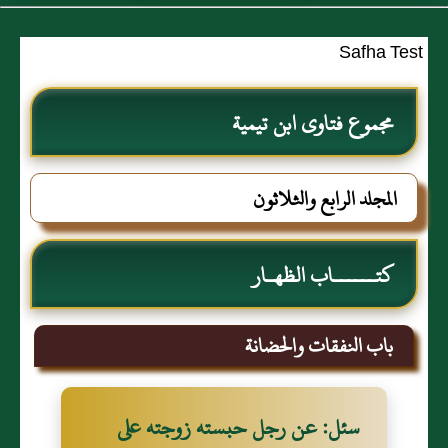
Safha Test
مجموع فتاوى ابن تيمية
المجلد الرابع والثلاثون
كتــــــاب الظهـار
باب النفقات والحضانة
سئل: عن رجل حبسته زوجته على