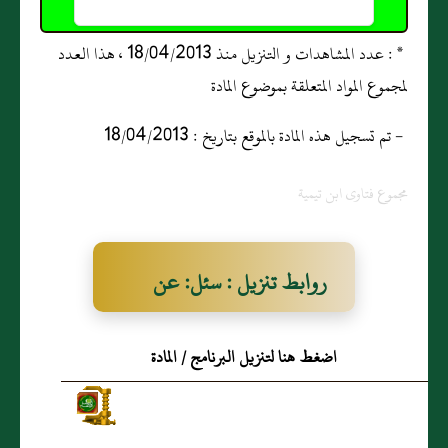
* : عدد المشاهدات و التنزيل منذ 18/04/2013 ، هذا العدد
لمجموع المواد المتعلقة بموضوع المادة
- تم تسجيل هذه المادة بالموقع بتاريخ : 18/04/2013
مجموع فتاوى ابن تيمية
روابط تنزيل : سئل: عن
رجل حبسته زوجته على
اضغط هنا لتنزيل البرنامج / المادة
كسوتها وصداقها وبقي مدة
فهل لها أن تطالبه بنفقتها
مدة إقامته في حبسها أم لا‏؟‏