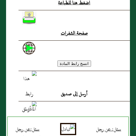
اضغط هنا للطباعة
صفحة الشفرات
أرسل إلى صديق
سئل: عن رجل
سئل:عن رجل