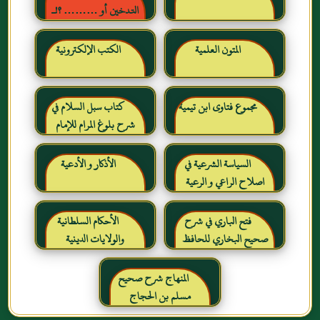
التدخين أو ……… ؟!ـ
حقائق وأرقام ناطقة ، لكن
لا يسمعها المدخنون حرره
المتون العلمية
الكتب الإلكترونية
خالد بن عبد الرحمن بن حمد
الشايع
مجموع فتاوى ابن تيمية
كتاب سبل السلام في
شرح بلوغ المرام للإمام
الصنعاني رحمه الله
السياسة الشرعية في
الأذكار و الأدعية
اصلاح الراعي و الرعية
فتح الباري في شرح
الأحكام السلطانية
صحيح البخاري للحافظ
والولايات الدينية
ابن حجر العسقلاني
المنهاج شرح صحيح
مسلم بن الحجاج