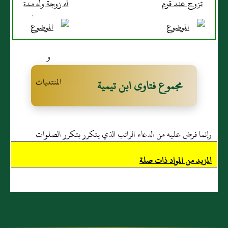
تزوج عند قوم
له زوجة وله مدة
مدة سنة ثم
سبع سنين لم
جري بينهم كلام
ينتفع بها لأجل
فادعوا عليه
مرضها‏‏ فهل
بكسوة سنة
تستحق عليه
فأخذوها منه ثم
نفقة أم لا‏؟‏
مجموع فتاوى ابن تيمية
ادعوا عليه
بالنفقة؟
وإنما فرض عليه من الدعاء الراتب الذي يتكرر بتكرر الصلوات
المزيد من المواد ذات صلة