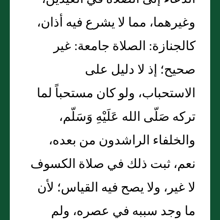
وغيرهما، مما لا يشرع فيه أذان،
كالجنازة: الصلاة جامعة: غير
صحيح؛ إذ لا دليل على
الاستحباب، ولو كان مستحباً لما
تركه صَلّى الله عَلَيْهِ وَسَلّم،
والخلفاء الراشدون من بعده،
نعم، ثبت ذلك في صلاة الكسوف
لا غير، ولا يصح فيه القياس؛ لأن
ما وجد سببه في عصره، ولم