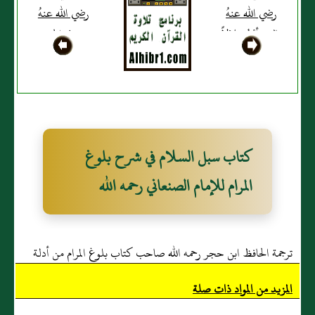
رضي الله عنهُ
رضي الله عنهُ
قال: رأيْتُ بلالاً
ــــ في الحديث
يؤذن وأَتَتَبّعُ فَاه
الطويل، في
ههنا وهَهُنا،
نوْمهم عن
وإصْبِعاهُ في
الصَّلاة ــــ ثمَّ
أُذنيْه. رواهُ أحمدُ
أَذَّن بلالٌ، فصلى
والترمذي
النّبي صَلّى الله
كتاب سبل السلام في شرح بلوغ
وصححهُ.
عَلَيْهِ وَسَلّم، كما
كان يصْنعُ كل
المرام للإمام الصنعاني رحمه الله
يوم. رواه مسلم.
ترجمة الحافظ ابن حجر رحمه الله صاحب كتاب بلوغ المرام من أدلة
الأحكام
المزيد من المواد ذات صلة