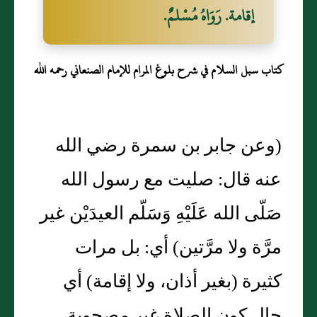
إقامة. رَوَاهُ مُسْلمٌ.
كتاب سبل السلام في شرح بلوغ المرام للإمام الصنعاني رحمه الله
(وعن جابر بن سمرة رضي الله
عنه قال: صليت مع رسول الله
صَلّى الله عَلَيْهِ وَسَلّم العيدَيْن غير
مرَّة ولا مرَّتين) أي: بل مرات
كثيرة (بغير أذان، ولا إقامة) أي
حال كون الصلاة غير مصحوبة