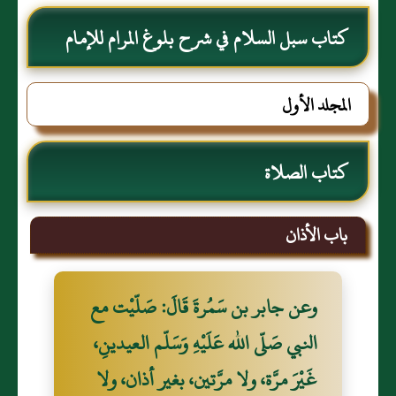
كتاب سبل السلام في شرح بلوغ المرام للإمام
الصنعاني رحمه الله
المجلد الأول
كتاب الصلاة
باب الأذان
وعن جابر بن سَمُرةَ قَالَ: صَلّيْت مع
النبي صَلّى الله عَلَيْهِ وَسَلّم العيدينِ،
غَيْرَ مرَّة، ولا مرَّتين، بغير أذان، ولا