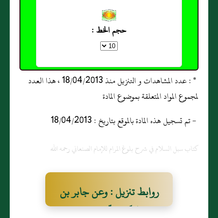
حجم الخط :
* : عدد المشاهدات و التنزيل منذ 18/04/2013 ، هذا العدد
لمجموع المواد المتعلقة بموضوع المادة
- تم تسجيل هذه المادة بالموقع بتاريخ : 18/04/2013
كتاب سبل السلام في شرح بلوغ المرام للإمام الصنعاني رحمه الله
روابط تنزيل : وعن جابر بن
سَمُرةَ قَالَ: صَلّيْت مع النبي