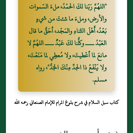
"اللهُمَّ رَبّنا لكَ الحمْدُ، ملءَ السّموات
والأرض، وملءَ ما شئتَ من شيءٍ
بَعْدُ، أَهْلَ الثّناءِ والمَجْد، أحَقُّ ما قال
العَبْدُ ــــ وكلُّنا لكَ عَبْدٌ ــــ اللهُمَّ لا
مانعَ لما أعْطيتَ، ولا مُعطِي لما مَنَعْتَ،
ولا يَنْفَعُ ذا الجدِّ مِنْكَ الجَدُّ"، رواه
مسلم.
كتاب سبل السلام في شرح بلوغ المرام للإمام الصنعاني رحمه الله