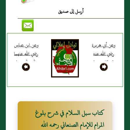
ــــ وكلُّنا لكَ عَبْدٌ ــــ
أرسل إلى صديق
اللهُمَّ لا مانعَ لما أعْطيتَ، ولا
مُعطِي لما مَنَعْتَ، ولا يَنْفَعُ ذا
الجدِّ مِنْكَ الجَدُّ"، رواه
وعن أبي هريرة
وعن ابن عباس
رضي الله عنه
رضي الله عنهما
مسلم.
قال: كان رسول
قالَ: قالَ رسول
الله صَلّى الله
الله صَلّى الله
عَلَيْهِ وَسَلّم إذا
عَلَيْهِ وَسَلّم:
قامَ إلى الصلاة
"أُمِرْت أن أَسْجُدَ
يكبِّرُ حين
على سبعة أعظمٍ:
يقُومُ، ثمَّ يكبّرُ
على الْجَبْهَةِ ــــ
كتاب سبل السلام في شرح بلوغ
حين يركعُ ثم
وأَشَارَ بيدهِ إلى
يقولُ: "سَمِعَ الله
أَنفِهِ ــــ
المرام للإمام الصنعاني رحمه الله