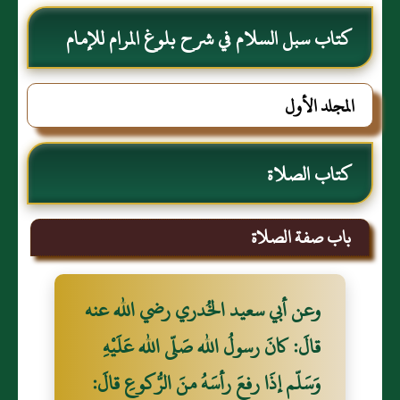
كتاب سبل السلام في شرح بلوغ المرام للإمام
الصنعاني رحمه الله
المجلد الأول
كتاب الصلاة
باب صفة الصلاة
وعن أبي سعيد الخُدري رضي الله عنه
قالَ: كانَ رسولُ الله صَلّى الله عَلَيْهِ
وَسَلّم إذَا رفعَ رأسَهُ منَ الرُّكوعِ قالَ: