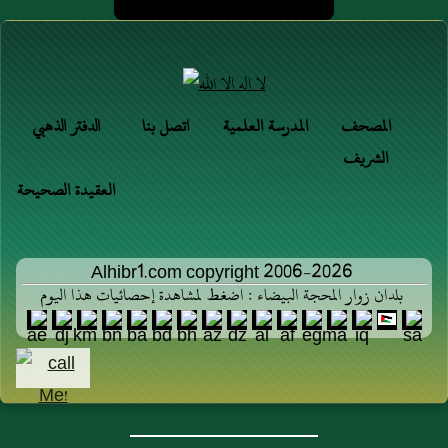
حين يقومُ من
الثِّنْتَيْن بَعْدَ
الجُلوس. متّفقٌ
عليه.
المصحف
المدرسة العلمية
اتصل بنا
الدفتر الذهبي
الشريف
العقيدة الصحيحة
Alhibr1.com copyright 2006-2026
بلدان زوار المحجة البيضاء : اضغط لمشاهدة إحصائيات هذا اليوم