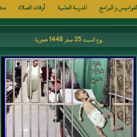
لقواميس و البرامج
المدرسة العلمية
أوقات الصلاة
منت
يوم السبت 25 صفر 1448 هجرية