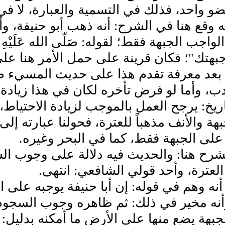
ضو واحد، فذلك في التسمية والعبارة، لا في
ه وقع هنا في الشرح: أنه ذهب أبو حنيفة، و
الواجب الجبهة فقط؛ لقوله: صَلّى الله عَلَيْ
هتك"؛ فكان قرينة على حمل الأمر هنا على
لا بعد معرفة تقدم هذا على حديث المسيء ص
ب، وأما لو فرض تأخره لكان في هذا زيادة
ريخ: يرجح العمل بالموجب لزيادة الاحتياط،
هة والأنف مذهباً للعترة، فحولنا عبارته إلى 
لى الجبهة فقط، كما في البحر وغيره.
شرح هنا: والحديث فيه دلالة على وجوب ال
العترة، وأحد قولي الشافعي: انتهى.
ه وهم في قوله: إن أبا حنيفة يوجبه على الج
وأنه مخير في ذلك: ثم ظاهره وجوب السجود
جبهة يضع منها على الأرض ما أمكنه بدليل: