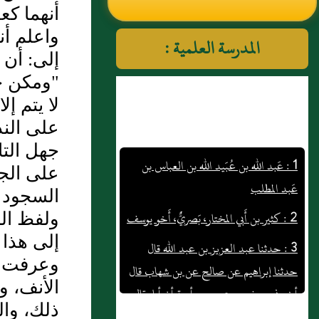
أنهما كع
النووي رحمهم الله تعالى
واعلم أن
المدرسة العلمية :
إلى: أن 
"ومكن جب
لا يتم إ
على الند
1 : عَبد الله بن عُبَيد الله بن العباس بن
جهل التا
عَبد المطلب
على الجب
2 : كثير بن أَبي المختار، بَصريٌّ، أَخو يوسف
السجود ع
ولفظ ال
3 : حدثنا عبد العزيز بن عبد الله قال
إلى هذا 
حدثنا إبراهيم عن صالح عن بن شهاب قال
وعرفت أن
أخبرني جعفر بن عمرو بن أمية أن أباه قال
الأنف، 
ثم رأيت رسول الله صلى الله عليه وسلم
ذلك، وال
يأكل ذراعا يحتز منها فدعي إلى الصلاة فقام