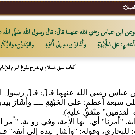
لصلاة
وعن ابن عباس رضي الله عنهما قالَ: قالَ رسول الله صَلّى الله عَلَيْه
أعظمٍ: على الْجَبْهَةِ ــــ وأَشَارَ بيدهِ إلى أَنفِهِ ــــ واليَدَيْن، والرُّ
كتاب سبل السلام في شرح بلوغ المرام للإمام ا
عباس رضي الله عنهما قالَ: قالَ رسول الله صَل
لى سبعة أعظمٍ: على الْجَبْهَةِ ــــ وأَشَارَ بيدهِ إلى
ِ القدمَين" متّفقٌ عليه).
: "أمرنا" أي: أيها الأمة، وفي رواية: "أمر النبي
: للبخاري، وقوله: "وأشار بيده إلى أنفه" فس