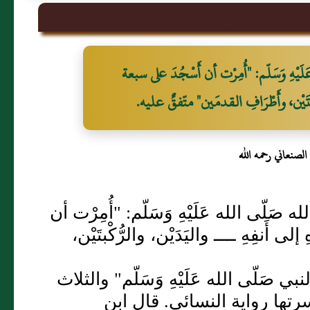
ِ وَسَلّم: "أُمِرْت أن أَسْجُدَ على سبعة
كْبتَيْن، وأَطْرَافِ القدمَين" متّفقٌ عليه.
لصنعاني رحمه الله
ّى الله عَلَيْهِ وَسَلّم: "أُمِرْت أن
 أَنفِهِ ــــ واليَدَيْن، والرُّكْبتَيْن،
 صَلّى الله عَلَيْهِ وَسَلّم" والثلاث
رتها رواية النسائي. قال ابن