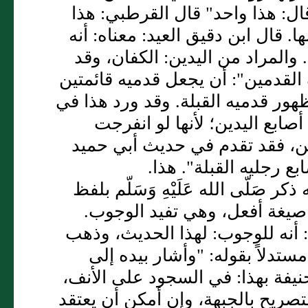
ل: هذا واحد" قال القرطبي: هذا
. قال ابن دقيق العيد: معناه: أنه
 والمراد من اليدين: الكفان، وقد
القدمين": أن يجعل قدميه قائمتين
ور قدميه القبلة. وقد ورد هذا في
بع اليدين؛ لأنها لو انفرجت
ين، فقد تقدم في حديث أبي حميد
 رجليه القبلة". هذا.
صَلّى الله عَلَيْهِ وَسَلّم بلفظ
نحو صيغة أفعل، وهي تفيد الوجوب.
 أنه للوجوب: لهذا الحديث، وذهب
تدلاً بقوله: "وأشار بيده إلى
نيفة بهذا: في السجود على الأنف،
تصريح بالجبهة، وإن أمكن أن يعتقد