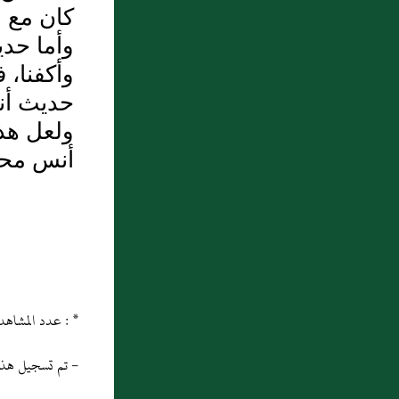
الرجال من النساء)) متفق عليه (102) .
كان مع ع
وأما حدي
7 : مالك عن بن شِهَابٍ عَنْ عَامِرِ بْنِ سَعْدِ
وأكفنا، 
بْنِ أَبِي وَقَّاصٍ عَنْ أَبِيهِ أَنَّهُ قَالَ
حديث أن
جَاءَنِي رَسُولُ اللَّهِ صَلَّى اللَّهُ عَلَيْهِ وَسَلَّمَ
ولعل هذ
يَعُودُنِي عَامَ حَجَّةِ الْوَدَاعِ مِنْ وَجَعٍ اشْتَدَّ بِي
أنس محت
فَقُلْتُ يَا رَسُولَ اللَّهِ قَدْ بَلَغَ بِي مِنَ الْوَجَعِ مَا
تَرَى وَأَنَا ذُو مَالٍ وَلَا يَرِثُنِي إِلَّا (...)
8 : جعفر بن خارجة
9 : عَبد الله بن عَبد الأسد أَبو سلمة
القُرَشي ثم المخزومي، والد عُمر بن أَبي سلمة،
* : عدد المشاهدات و التنزيل منذ 18/04/2013
يَعني ربيب النبي صَلى الله عَليه وسَلم
- تم تسجيل هذه المادة
10 : الحكم بن سُفيان الثقفي