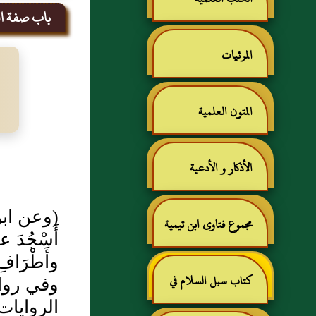
باب صفة ا
المرئيات
المتون العلمية
الأذكار و الأدعية
(وعن ابن 
مجموع فتاوى ابن تيمية
أَسْجُدَ ع
وأَطْرَاف
كتاب سبل السلام في
وفي رواية
الروايات