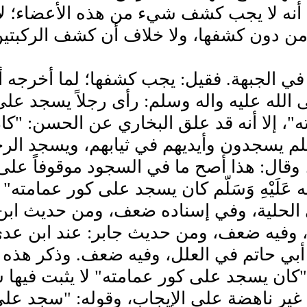
أنه لا يجب كشف شيء من هذه الأعضاء؛ ل
من دون كشفها، ولا خلاف أن كشف الركبت
ي الجبهة. فقيل: يجب كشفها؛ لما أخرجه أ
 الله عليه واله وسلم: رأى رجلاً يسجد عل
"، إلا أنه قد علق البخاري عن الحسن: "ك
لم يسجدون وأيديهم في ثيابهم، ويسجد الر
 وقال: هذا أصح ما في السجود موقوفاً على
له عَلَيْهِ وَسَلّم كان يسجد على كور عمامت
 الحلية، وفي إسناده ضعف، ومن حديث ابن 
 وفيه ضعف، ومن حديث جابر: عند ابن عدي
أبي حاتم في العلل، وفيه ضعف. وذكر هذه ا
كان يسجد على كور عمامته" لا يثبت فيها ش
 غير ناهضة على الإيجاب، وقوله: "سجد عل