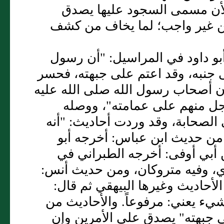
أن مسمى السجود عليها يصدق
ين غير واجب؛ لما يخاف من كشف
بو داود في المراسيل: "أن رسول
ى جنبه، وقد اعتم على جبهته، فحسر
ان أصحاب رسول الله صلى الله عليه
جل منهم على عمامته"، ووصله
 الصحابة، وقد وردت أحاديث: "أنه
ه" من حديث ابن عباس: أخرجه أبو
أبي أوفى: أخرجه الطبراني في
، وفيه متروكان، ومن حديث أنس:
لأحاديث وغيرها البيهقي ثم قال:
يء يعني: مرفوعاً. والأحاديث من
ى جبهته" يصدق على الأمرين وإن