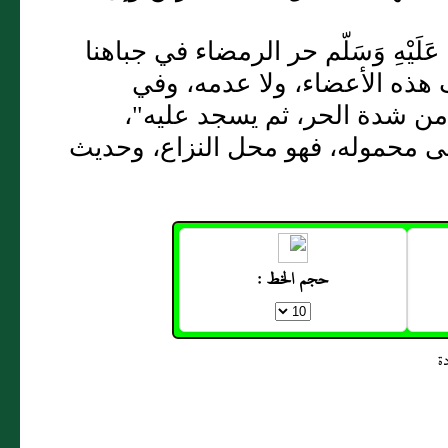
َيْهِ وَسَلّم حر الرمضاء في جباهنا
ف هذه الأعضاء، ولا عدمه، وفي
ن شدة الحر، ثم يسجد عليه"،
لى محموله، فهو محل النزاع، وحديث
حجم الخط :