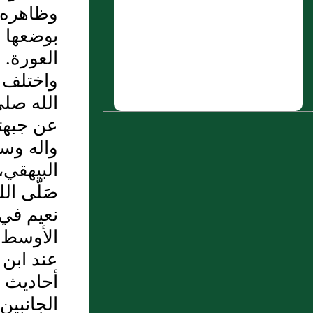
وظاهره 
فطرح السكين فصلى ولم يتوضأ "
بوضعها 
4 : سئل: عمن إذا دخل المسجد في وقت
العورة.
النهي‏؟
واختلف ف
5 : عَنْ عَبْدِ اللَّهِ بْنِ دِينَارٍ قَالَ رَأَيْتُ عَبْدَ
الله صلى
اللَّهِ بْنَ عُمَرَ يَقِفُ عَلَى قَبْرِ النَّبِيِّ
عن جبهته
صَلَّى اللَّهُ عَلَيْهِ وَسَلَّمَ فَيُصَلِّي عَلَى النَّبِيِّ صَلَّى
واله وس
اللَّهُ عَلَيْهِ وَسَلَّمَ وَعَلَى أَبِي بَكْرٍ
البيهقي،
وَعُمَرَ
صَلّى ال
قَالُوا إِنَّمَا الرِّوَايَةُ لِمَالِكٍ وَغَيْرِهِ عَنْ عَبْدِ الله
نعيم في
بن دينار عن بن (...)
الأوسط،
6 : 8/288 ـ وعن أسامة بن زيد رضي
عند ابن 
الله عنهما عن النبي صلى الله عليه وسلم
أحاديث "
قال : (( ما تركت بعدي فتنة هي أضر على
الجانبين