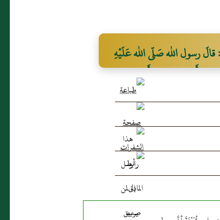
 رسول الله صَلّى الله عَلَيْهِ
ـــ وأَشَارَ بيدهِ إلى أَنفِهِ ــــ