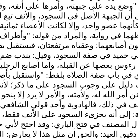
ضع يده على جبهته، وأمرها على أنفه، وقا
أن الجبهة الأصل في السجود، والأنف تبع لها
أنهما عضو واحد، وإلا لكانت الأعضاء ثمانية.
هما في رواية، والمراد من قوله: "وأطراف 
 أصابعهما: وعقباه مرتفعتان، فيستقبل بظه
 حميد في صفة السجود، وقيل: يندب ضم أصا
رءوس بعضها عن القبلة، وأما أصابع الرجل
في باب صفة الصلاة بلفظ: "واستقبل بأصابع
دليل على وجوب السجود على ما ذكر؛ لأنه ذكر 
عن أمر الله له، ولأمته، والأمر لا يرد إلا ب
ف في ذلك، فالهادوية وأحد قولي الشافعي:
ة: إلى أنه يجزىء السجود على الأنف فقط، مس
ال المصنف في فتح الباري: وقد احتج لأبي ح
دقيق العيد: والحق أن مثل هذا لا يعارض: ال