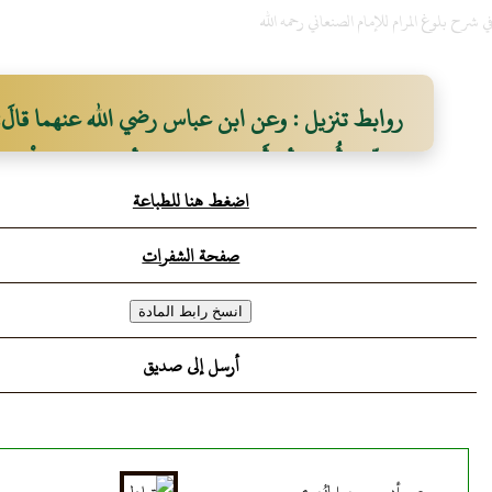
شرح بلوغ المرام للإمام الصنعاني رحمه الله
روابط تنزيل : وعن ابن عباس رضي الله عنهما قالَ: قالَ
وَسَلّم: "أُمِرْت أن أَسْجُدَ على سبعة أعظمٍ: على الْجَبْهَةِ ـ
اضغط هنا للطباعة
واليَدَيْن، والرُّكْبتَيْن، وأَطْرَافِ القدمَين" متّفقٌ عليه.
صفحة الشفرات
أرسل إلى صديق