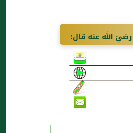
ــ وعنْ عليٍ رضيَ الله عنه قال:
 وَسَلّم يقُولُ: "ولا
اً سريعاً" رواهُ أبو