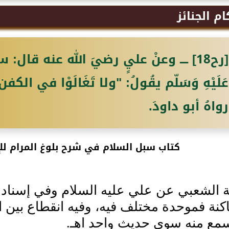
ام الجنائز
[رح18] ــــ وعنْ عليٍ رضيَ الله عنه قال: 
عَلَيْهِ وَسَلّم يقُولُ: "ولا تَغَالَوْا في الكفن
رواهُ أبو داودَ.
كتاب سبل السلام في شرح بلوغ المرام للإ
ة الشعبي عن علي عليه السلام وفي إسناده
نة فموحدة مختلف فيه، وفيه انقطاع بين ا
يسمع منه سوى حديث واحد اهـ.