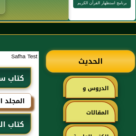
برنامج استظهار القرآن الكريم
Safha Test
الحديث
كتاب سب
الدروس و
المجلد ا
الخطب
المقالات
كتاب الج