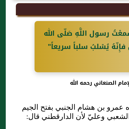
سمعْتُ رسول اللَّهِ صَلّى الله
 فإِنّهُ يُسْلبُ سلباً سريعاً"
مام الصنعاني رحمه الله
 عمرو بن هشام الجنبي بفتح الجيم
لشعبي وعليّ لأن الدارقطني قال: