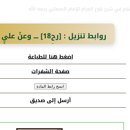
ام في شرح بلوغ المرام للإمام الصنعاني رحمه الله
روابط تنزيل : [رح18] ــ
سمعْتُ رسول اللَّهِ صَلّى الله عَلَيْهِ
اضغط هنا للطباعة
تَغَالَوْا في الكفن فإِنّهُ يُسْلبُ سلب
صفحة الشفرات
داودَ.
أرسل إلى صديق