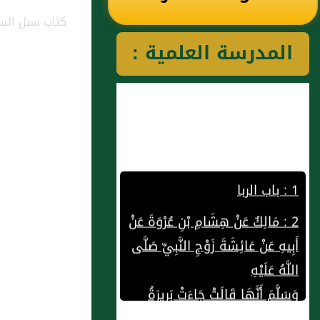
كتاب سبل السل
رياض الصالحين
المدرسة العلمية :
للإمام النووي
رحمهم الله تعالى
1 : باب الربا
2 : مَالِكٌ عَنْ هِشَامِ بْنِ عُرْوَةَ عَنْ
أَبِيهِ عَنْ عَائِشَةَ زَوْجِ النَّبِيِّ صَلَّى
اللَّهُ عَلَيْهِ
وَسَلَّمَ أَنَّهَا قَالَتْ جَاءَتْ بَرِيرَةُ
فَقَالَتْ إِنِّي كَاتَبْتُ أَهْلِي عَلَى