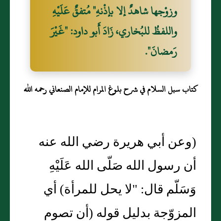
وزوْجها شاهدٌ إلا بإذْنهِ" مُتفقٌ عَلَيْهِ
واللفظُ للبُخاري، زَادَ أَبو داود: "غَيْرَ
رَمضانَ".
كتاب سبل السلام في شرح بلوغ المرام للإمام الصنعاني رحمه الله
(وعن أبي هريرة رضي الله عنه
أن رسول الله صَلّى الله عَلَيْهِ
وَسَلّم قال: "لا يحل للمرأة) أي
المزوّجة بدليل قوله (أن تصوم