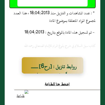
* : عدد المشاهدات و التنزيل منذ 18/04/2013 ، هذا العدد
لمجموع المواد المتعلقة بموضوع المادة
- تم تسجيل هذه المادة بالموقع بتاريخ : 18/04/2013
كتاب سبل السلام في شرح بلوغ المرام للإمام الصنعاني رحمه الله
روابط تنزيل : [رح6] ــــ
وَعَنْ أَبي هُرَيْرة رضيَ الله
اضغط هنا للطباعة
عَنْهُ أَنَّ رسول الله صَلّى الله
عَلَيْهِ وَسَلّم قالَ: "لا يحلُّ