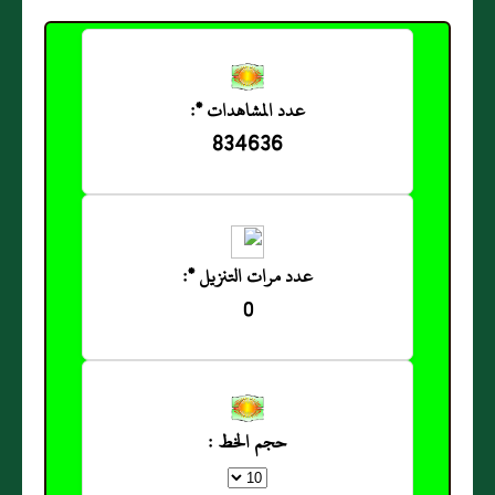
عدد المشاهدات *:
834636
عدد مرات التنزيل *:
0
حجم الخط :