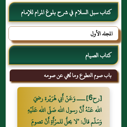
كتاب سبل السلام في شرح بلوغ المرام للإمام
الصنعاني رحمه الله
المجلد الأول
كتاب الصيام
باب صوم التطوع وما نُهي عن صومه
[رح6] ــــ وَعَنْ أَبي هُرَيْرة رضيَ
الله عَنْهُ أَنَّ رسول الله صَلّى الله عَلَيْهِ
وَسَلّم قالَ: "لا يحلُّ للمرْأَةِ أَنْ تصومَ