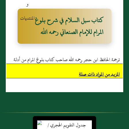
الله عَلَيْهِ وَسَلّم
الله عَلَيْهِ وَسَلّم
أَنْ نَصُوم من
نَهَى عَنْ صيام
كتاب سبل السلام في شرح بلوغ
الشهر ثلاثةَ
يَوْمَيْن: يَوْم
المرام للإمام الصنعاني رحمه الله
أَيّام: ثلاثَ
الْفطْر وَيَوْمِ
عشرة وأَرْبع
النّحْر" مُتّفقٌ
عشرة وخمسَ
عَلَيْهِ.
ترجمة الحافظ ابن حجر رحمه الله صاحب كتاب بلوغ المرام من أدلة
عشرة" رواه
النسائيُّ
الأحكام
المزيد من المواد ذات صلة
والتِّرمذيُّ
وصحّحه ابن
حبّانَ.