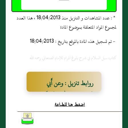
* : عدد المشاهدات و التنزيل منذ 18/04/2013 ، هذا العدد
لمجموع المواد المتعلقة بموضوع المادة
- تم تسجيل هذه المادة بالموقع بتاريخ : 18/04/2013
كتاب سبل السلام في شرح بلوغ المرام للإمام الصنعاني رحمه الله
روابط تنزيل : وعن أَبي
هُريرة رضي اللّهُ عنهُ قالَ:
اضغط هنا للطباعة
قال رسولُ الله صَلّى الله
عَلَيْهِ وَسَلّم: "ما نقصَتْ