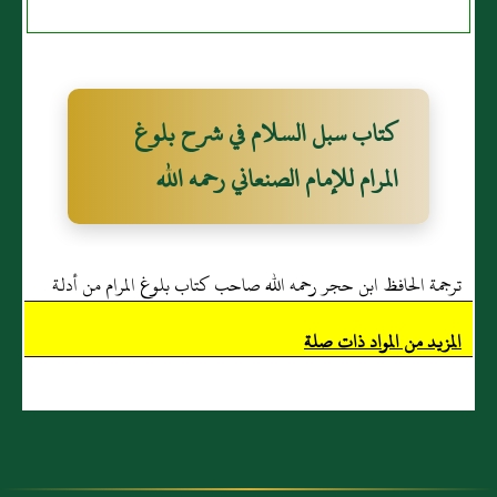
قال: "مَنْ رَدَّ عنْ
صَلّى الله عَلَيْهِ
عِرْض أَخيه
وَسَلّم: "يا أَيها
بالغيْبِ ردَّ اللّهُ
النّاسُ أَفْشُو
عَنْ وجههِ النّار
السّلام وصِلُوا
كتاب سبل السلام في شرح بلوغ
يوْم القيامة"
الأرحامَ وأَطعموا
أَخْرجهُ
الطّعامَ وصَلُّوا
المرام للإمام الصنعاني رحمه الله
الترمذيُّ
بالليلِ والنّاسُ
وحسّنهُ.
نيامٌ، تَدخُلُوا
الجنة بسلامٍ"
ترجمة الحافظ ابن حجر رحمه الله صاحب كتاب بلوغ المرام من أدلة
أَخرجَهُ
الترمذي
الأحكام
المزيد من المواد ذات صلة
وصحّحهُ.