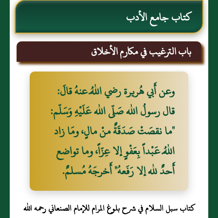
كتاب جامع الأدب
باب الترغيب في مكارم الأخلاق
وعن أَبي هُريرة رضي اللّهُ عنهُ قالَ:
قال رسولُ الله صَلّى الله عَلَيْهِ وَسَلّم:
"ما نقصَتْ صَدَقَةٌ منْ مالٍ، ومَا زاد
اللّهُ عَبْداً بِعَفْوٍ إلا عِزّاً، وما تواضع
أَحدٌ لله إلا رَفَعهُ" أَخرجَهُ مُسلمٌ.
كتاب سبل السلام في شرح بلوغ المرام للإمام الصنعاني رحمه الله