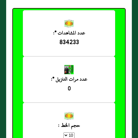
عدد المشاهدات *:
834233
عدد مرات التنزيل *:
0
حجم الخط :