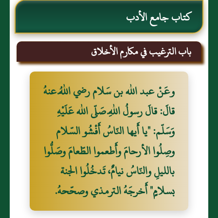
كتاب جامع الأدب
باب الترغيب في مكارم الأخلاق
وعَنْ عبد الله بن سَلام رضي اللّهُ عنهُ
قالَ: قالَ رسولُ اللّهِ صَلّى الله عَلَيْهِ
وَسَلّم: "يا أَيها النّاسُ أَفْشُو السّلام
وصِلُوا الأرحامَ وأَطعموا الطّعامَ وصَلُّوا
بالليلِ والنّاسُ نيامٌ، تَدخُلُوا الجنة
بسلامٍ" أَخرجَهُ الترمذي وصحّحهُ.