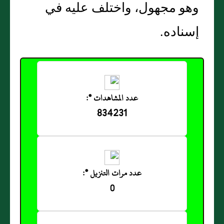
وهو مجهول، واختلف عليه في
إسناده.
عدد المشاهدات *:
834231
عدد مرات التنزيل *:
0