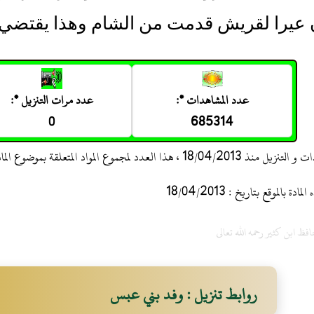
عيرا لقريش قدمت من الشام وهذا يقتضي تق
عدد المشاهدات *:
عدد مرات التنزيل *:
0
685314
 ، هذا العدد لمجموع المواد المتعلقة بموضوع المادة
 بالموقع بتاريخ : 18/04/2013
حافظ ابن كثير رحمه الله تعالى
روابط تنزيل : وفد بني عبس