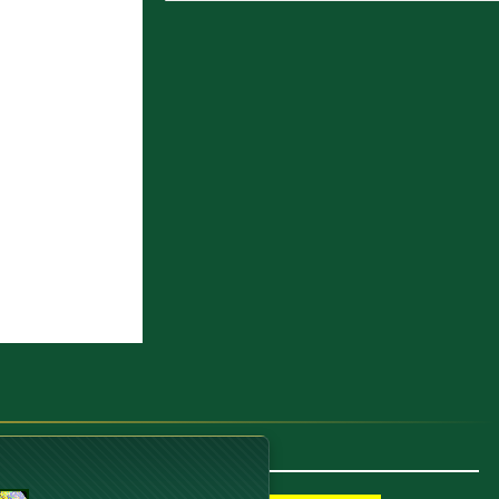
7 : أَبُو جَعْفَرٍ هَارُوْنُ ابْنُ المَهْدِيِّ الرَّشِيْدُ
8 : الأُشْنَانِيُّ أَبُو الحُسَيْنِ عُمَرُ بنُ الحَسَنِ بنِ
عَلِيٍّ
9 : التحام الجيشين وانتصار المسلمين
10 : محمد بن جعفر بن العباس