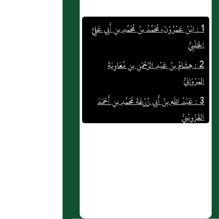
1 : ابْنُ عَمْرُوْنَ، مُحَمَّدُ بنُ مُحَمَّدِ بنِ أَبِي عَلِيٍّ
الحَلَبِيُّ
2 : هِشَامُ بنُ عَبْدِ الرَّحْمَنِ بنِ مُعَاوِيَةَ
المَرْوَانِيُّ
3 : عَبْدُ اللهِ بنُ أَبِي زُرْعَةَ مُحَمَّدِ بنِ أَحْمَدَ
القَزْوِيْنِيُّ
4 : ابْنُ الحِيْرِيِّ أَبُو سَعِيْدٍ أَحْمَدُ بنُ مُحَمَّدِ بنِ
سَعِيْدٍ
5 : عُثْمَانُ بنُ عُمَرَ بنِ فَارِسِ بنِ لَقِيْطِ بنِ
قَيْسٍ العَبْدِيُّ (ع)
6 : ابْنُ التَّعَاوِيْذِيِّ أَبُو الفَتْحِ مُحَمَّدُ بنُ عُبَيْدِ
اللهِ البَغْدَادِيُّ