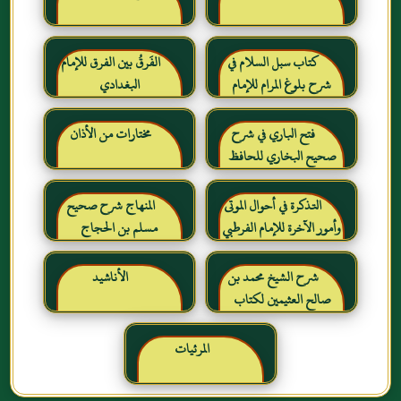
كتاب سبل السلام في
الفَرقُ بين الفرق للإمام
شرح بلوغ المرام للإمام
البغدادي
الصنعاني رحمه الله
فتح الباري في شرح
مختارات من الأذان
صحيح البخاري للحافظ
ابن حجر العسقلاني
التذكرة في أحوال الموتى
المنهاج شرح صحيح
وأمور الآخرة للإمام الفرطبي
مسلم بن الحجاج
رحمه الله
شرح الشيخ محمد بن
الأناشيد
صالح العثيمين لكتاب
رياض الصالحين للإمام
النووي رحمهم الله تعالى
المرئيات