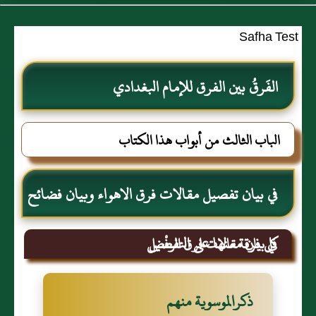
Safha Test
الفَرقُ بين الفرق للإمام البغدادي
الباب الثالث من أبواب هذا الكتاب
في بيان تفصيل مقالات فرق الاهواء وبيان فضائح
كل فرقة منها على التفصيل
في بيان مقالات فرق الرفْض
ذكرالموسوية منهم