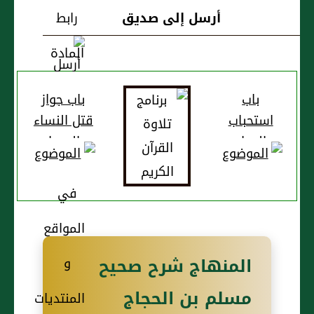
أرسل إلى صديق
باب
باب جواز
استحباب
قتل النساء
الدعاء
والصبيان
بالنصر عند
في البيات
لقاء العدو
من غير
تعمد
المنهاج شرح صحيح
مسلم بن الحجاج