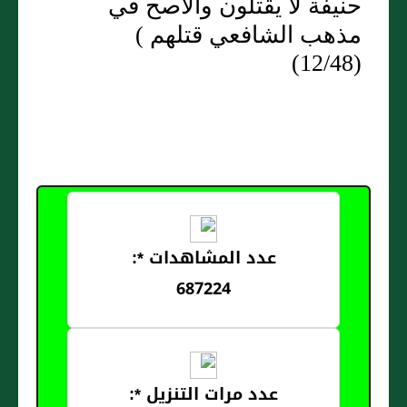
حنيفة لا يقتلون والأصح في
مذهب الشافعي قتلهم )
(12/48)
عدد المشاهدات *:
687224
عدد مرات التنزيل *: