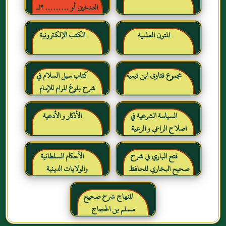
التدخين أو ……… ؟!ـ
حقائق وأرقام ناطقة ، لكن
لا يسمعها المدخنون حرره
المتون العلمية
الكتب الإلكترونية
خالد بن عبد الرحمن بن حمد
الشايع
مجموع فتاوى ابن تيمية
كتاب سبل السلام في
شرح بلوغ المرام للإمام
الصنعاني رحمه الله
السياسة الشرعية في
الأذكار و الأدعية
اصلاح الراعي و الرعية
فتح الباري في شرح
الأحكام السلطانية
صحيح البخاري للحافظ
والولايات الدينية
ابن حجر العسقلاني
المنهاج شرح صحيح
مسلم بن الحجاج