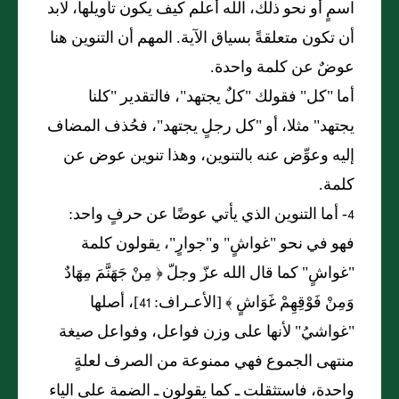
اسمٍ أو نحو ذلك، الله أعلم كيف يكون تأويلها، لابد
أن تكون متعلقةً بسياق الآية. المهم أن التنوين هنا
عوضٌ عن كلمة واحدة.
أما "كل" فقولك "كلٌ يجتهد"، فالتقدير "كلنا
يجتهد" مثلا، أو "كل رجلٍ يجتهد"، فحُذف المضاف
إليه وعوِّض عنه بالتنوين، وهذا تنوين عوض عن
كلمة.
4- أما التنوين الذي يأتي عوضًا عن حرفٍ واحد:
فهو في نحو "غواشٍ" و"جوارٍ"، يقولون كلمة
"غواشٍ" كما قال الله عزّ وجلّ ﴿ مِنْ جَهَنَّمَ مِهَادٌ
وَمِنْ فَوْقِهِمْ غَوَاشٍ ﴾ [الأعـراف: 41]، أصلها
"غواشيُ" لأنها على وزن فواعل، وفواعل صيغة
منتهى الجموع فهي ممنوعة من الصرف لعلةٍ
واحدة، فاستثقلت ـ كما يقولون ـ الضمة على الياء