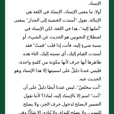
الإسناد.
أولا: ما معنى الإسناد، الإسناد في اللغة هي
الإمالة، تقول "أسندت الخشبة إلى الجدار" بمعنى
"أملتها إليه"، هذا في اللغة، لكن الإسناد في
اصطلاح النحويين هو الحديث عن الشيء، أو
نسبة شيءٍ إليه، فأنت إذا قلت "قمتُ" فقد
أسندت القيام إليك، أي نسبته إليك، التاء هذه
ظاهرها أنها حرف لأنها مكونة من كلمةٍ واحدة،
فليس عندنا دليلٌ على اسميتها إلا هذا الإسناد وهو
الحديث عنه.
"أنت مخلصٌ"، ليس عندنا أيضًا دليلٌ على أن
"أنت" اسم إلا بالإسناد إليه، لماذا؟ لأننا نقول
الضمير لايصلح لدخول حرف الجر، ولا يصلح
للتنوين، ولا يصلح للنداء، ولا يُنادى إلا شاذًّا وفي