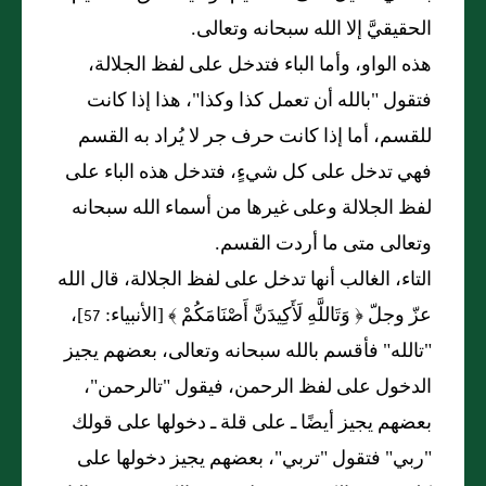
الحقيقيَّ إلا الله سبحانه وتعالى.
هذه الواو، وأما الباء فتدخل على لفظ الجلالة،
فتقول "بالله أن تعمل كذا وكذا"، هذا إذا كانت
للقسم، أما إذا كانت حرف جر لا يُراد به القسم
فهي تدخل على كل شيءٍ، فتدخل هذه الباء على
لفظ الجلالة وعلى غيرها من أسماء الله سبحانه
وتعالى متى ما أردت القسم.
التاء، الغالب أنها تدخل على لفظ الجلالة، قال الله
عزّ وجلّ ﴿ وَتَاللَّهِ لَأَكِيدَنَّ أَصْنَامَكُمْ ﴾ [الأنبياء: 57]،
"تالله" فأقسم بالله سبحانه وتعالى، بعضهم يجيز
الدخول على لفظ الرحمن، فيقول "تالرحمن"،
بعضهم يجيز أيضًا ـ على قلة ـ دخولها على قولك
"ربي" فتقول "تربي"، بعضهم يجيز دخولها على