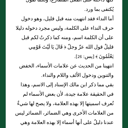
كلها داخلة على الفعل المضارع، ولكننا نقول
يُكتفى بما ورد.
أما النداء فقد انتهيت منه قبل قليل، وهو دخول
حرف النداء على الكلمة، وليس مجرد دخوله دليلا
على أن الكلمة اسم، ومنه كما ذكرتُ لكم قبل
قليلٌ قول الله عزّ وجلّ ﴿ قَالَ يَا لَيْتَ قَوْمِي
يَعْلَمُونَ ﴾ [يس: 26].
انتهينا من الحديث عن علامات الأسماء، الخفض
والتنوين ودخول الألف واللام والنداء.
بقي مما ذكر ابن مالك الإسناد إلى الاسم، وهذا
في الحقيقة علامة جيدة، لأن بعض الأسماء لم
تُعرف اسميتها إلا بهذه العلامة، ولا يصح لها شيءٌ
من العلامات الأخرى وهي الضمائر، الضمائر ليس
عندنا دليلٌ على أنها أسماء إلا بهذه العلامة وهي