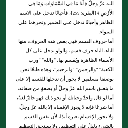
الله عزّ وجلّ ﴿ لَهُ مَا فِي السَّمَاوَاتِ وَمَا فِي
الْأَرْضِ ﴾ [البقرة: 255]، فأحيانًا تدخل على الاسم
الظاهر وأحيانًا تدخل على الضمير وتجرهما على
السواء.
أما حروف القسم فهي بعض هذه الحروف، منها
الباء، الباء حرف قسم، والواو تدخل على كل
الأسماء الظاهرة ويُقسم بها، "والله" "ورب
الكعبة" "والرحمن" "والرحيم"، وهذه طبعًا نحن
بوصفنا مسلمين لا يجوز أن ندخلها للقسم إلا على
ما يتعلق باسم الله عزّ وجلّ أو بصفةٍ من صفاته،
أما لو قال واحدٌ وحياتك أو نحو ذلك فهو جائزٌ لغةً،
أما شرعًا فإنه لا يجوز الإقسام إلا بالله عزّ وجلّ،
ولا يجوز الإقسام بغيره أبدًا، لأن نفس القسم
بالشيء دليلٌ على التعظيم، ولا يستحق التعظيم