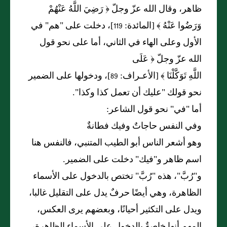
ظاهر، وقال الله عزّ وجلّ ﴿ رَضِيَ اللَّهُ عَنْهُمْ
وَرَضُوا عَنْهُ ﴾ [المائدة: 119]، دخلت على "هم" في
الأول وعلى الهاء في الثاني، أما على نحو قول
الله عزّ وجلّ ﴿ عَلَى
اللَّهِ تَوَكَّلْنَا ﴾ [الأعـراف: 89]، ودخولها على الضمير
نحو قولك "عليك أن تعمل كذا وكذا".
أما "في" نحو قول الشاعر:
وفي النفس حاجاتٌ وفيك فطانةٌ
وهو أشعر الناس أبو الطيب المتنبي، فالنفس هنا
اسم ظاهر و"فيك" دخلت على الضمير.
و"رُبَّ"، هذه "رُبَّ" تختص بالدخول على الأسماء
الظاهرة، وهي أيضًا حرفٌ يدل على التقليل غالبا،
ويدل على التكثير أحيانًا، وبعضهم يرى العكس،
المهم أنها خاصةٌ بالدخول على الأسماء الظاهرة،