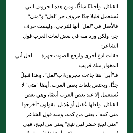
القبائل، وأحيانًا شاذًّا، ومن هذه الحروف التي
تُستعمل قليلا جدًا حروف جر "لعل" و"متى"،
فالأصل في "لعل" أنها للترجي، وليست حرف
جر، ولكن ورد منه في بعض لغات العرب قول
الشاعر:
فقلت ادع أخرى وارفع الصوت جهرة لعل أبي
المغوار منك قريب
فـ"أبي" هنا جاءت مجرورةً ب"لعل"، وهذا قليلٌ
جدًّا، ويختص بلغات بعض العرب. أيضًا "متى" لا
تُستعمل إلا عند بعض العرب أيضًا، وهي بعض
القبائل، ولعلها عُقيل أو هُذيل، يقولون "أخرجها
متى كمه"، يعني من كمه، ومنه قول الشاعر
"متى لجج خضر لهن نئيج" يعني من لجج، فهي