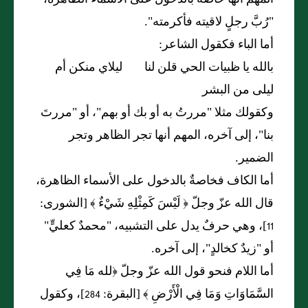
"رُبَّ رجلٍ لاقيته فأكرمته".
أما الباء فكقول الشاعر:
بالله يا ظبيات الحي قلن لنا ليلاي منكن أم
ليلى من البشر
وكقولك مثلا "مررتُ به أو بك أو بهم"، أو "مررتَ
بنا"، إلى آخره، المهم أنها تجر الظاهر وتجر
الضمير.
أما الكاف فخاصةٌ بالدخول على الأسماء الظاهرة،
قال الله عزّ وجلّ ﴿ لَيْسَ كَمِثْلِهِ شَيْءٌ ﴾ [الشورى:
11]، وهي حرفٌ يدل على التشبيه، "محمدٌ كعليٍّ"
أو "زيدٌ كخالدٍ"، إلى آخره.
أما اللام فنحو قول الله عزّ وجلّ ﴿لله مَا فِي
السَّمَاوَاتِ وَمَا فِي الْأَرْضِ ﴾ [البقرة: 284]، وكقول