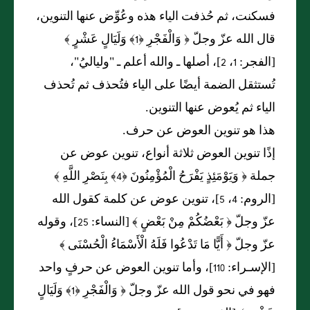
فسكنت، ثم حُذفت الياء هذه وعُوِّض عنها التنوين،
قال الله عزّ وجلّ ﴿ وَالْفَجْرِ ﴿1﴾ وَلَيَالٍ عَشْرٍ ﴾
[الفجر: 1، 2]، أصلها ـ والله أعلم ـ "ولياليُ"،
تُستثقل الضمة أيضًا على الياء فتُحذف ثم تُحذف
الياء ثم يُعوض عنها التنوين.
هذا هو تنوين العوض عن حرف.
إذًا تنوين العوض ثلاثة أنواع، تنوين عوض عن
جملة ﴿ وَيَوْمَئِذٍ يَفْرَحُ الْمُؤْمِنُونَ ﴿4﴾ بِنَصْرِ اللَّهِ ﴾
[الروم: 4، 5]، تنوين عوض عن كلمة كقول الله
عزّ وجلّ ﴿ بَعْضُكُمْ مِنْ بَعْضٍ ﴾ [النساء: 25]، وقوله
عزّ وجلّ ﴿ أَيًّا مَا تَدْعُوا فَلَهُ الْأَسْمَاءُ الْحُسْنَى ﴾
[الإسـراء: 110]، وأما تنوين العوض عن حرفٍ واحد
فهو في نحو قول الله عزّ وجلّ ﴿ وَالْفَجْرِ ﴿1﴾ وَلَيَالٍ