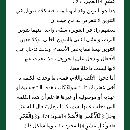
عَشْرٍ ﴾ [الفجر: 1، 2].
هذا هو التنوين وقد انتهينا منه. فيه كلام طويل في
التنوين لا نتعرض له من حيث أن
بعضهم زاد في التنوين، سمَّى واحدًا منهما بتنوين
الترنم، وسمَّى الثاني بالتنوين الغالي، وكلا هذين
التنوين ليسا مما يخص الأسماء، ولذلك تدخل على
الأفعال وتدخل على الحروف، فلا نتحدث عنها
لأنها ليست داخلةً معنا.
أما دخول الألف واللام، فمتى ما وجدت الكلمة يا
أخي مُقترنةً بـ"الـ" سواءٌ كانت هذه "الـ" جنسية أو
عهدية أو موصولية أو غيرها فاعلم أن هذه الكلمة
التي دخلت عليها اسم، كـ "الرجل"، قال الله عزّ
وجلّ ﴿ كَالْأَعْمَى وَالْأَصَمِّ ﴾ [هـود: 24]، و﴿ وَالْفَجْرِ
﴿1﴾ وَلَيَالٍ عَشْرٍ ﴾ [الفجر: 1، 2]، وما شاكل ذلك.