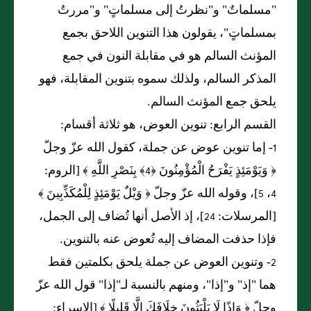
"مسلماتٌ" و"نظرتُ إلى مسلماتٍ" و"مررتُ
بمسلماتٍ"، يقولون هذا التنوين اللاحق بجمع
المؤنث السالم هو في مقابلة النون في جمع
المذكر السالم، ولذلك سموه بتنوين المقابلة، فهو
يلحق جمع المؤنث السالم.
القسم الرابع: تنوين العوض، هو ثلاثة أقسام:
1- إما تنوين عوض عن جملة، كقول الله عزّ وجلّ
﴿ وَيَوْمَئِذٍ يَفْرَحُ الْمُؤْمِنُونَ ﴿4﴾ بِنَصْرِ اللَّهِ ﴾ [الروم:
4، 5]، وقوله الله عزّ وجلّ ﴿ وَيْلٌ يَوْمَئِذٍ لِلْمُكَذِّبِينَ ﴾
[المرسلات: 24]، إذ الأصل أنها تُضاف إلى الجمل،
فإذا حذفت المضاف إليه تُعوض عنه بالتنوين.
2- وتنوين العوض عن جملة يلحق بكلمتين فقط
هما "إذ" و"إذا"، ومنهم بالنسبة لـ"إذا" قول الله عزّ
وجلّ ﴿ وَإِذًا لَا يَلْبَثُونَ خِلَافَكَ إِلَّا قَلِيلًا ﴾ [الإسراء: