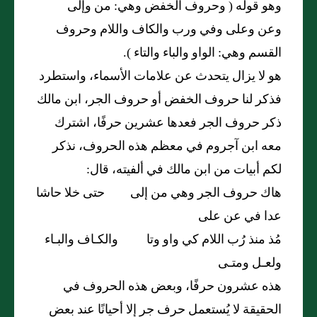
وهو قوله ( وحروف الخفض وهي: من وإلى
وعن وعلى وفي ورب والكاف واللام وحروف
القسم وهي: الواو والباء والتاء ).
هو لا يزال يتحدث عن علامات الأسماء، واستطرد
فذكر لنا حروف الخفض أو حروف الجر، ابن مالك
ذكر حروف الجر فعدها عشرين حرفًا، اشترك
معه ابن آجروم في معظم هذه الحروف، نذكر
لكم أبيات من ابن مالك في ألفيته، قال:
هاك حروف الجر وهي من إلى حتى خلا حاشا
عدا في عن على
مُذ منذ رُب اللام كي واو وتا والكـاف والبـاء
ولعـل ومتـى
هذه عشرون حرفًا، وبعض هذه الحروف في
الحقيقة لا يُستعمل حرف جر إلا أحيانًا عند بعض