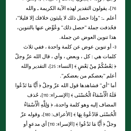
76]، يقولون التقدير لهذه الآية الكريمة ـ والله
أعلم ـ: "وإذا حصل ذلك لا يلبثون خلافك إلا قليلا"،
فحُذفت جملة "حصل ذلك" وعُوِّض عنها بالتنوين،
هذا تنوين العوض عن جملة.
3- أو تنوين عوض عن كلمة واحدة ، ففي ثلاث
كلمات هي : كل ، وبعض ، وأي ، قال الله عزّ وجلّ
﴿ بَعْضُكُمْ مِنْ بَعْضٍ ﴾ [النساء: 25]، التقدير والله
أعلم "بعضكم من بعضكم".
أما "أي" فشاهدها قول الله عزّ وجلّ ﴿ أَيًّا مَا تَدْعُوا
فَلَهُ الْأَسْمَاءُ الْحُسْنَى ﴾ [الإسـراء: 110]، حُذف
المضاف إليه وهو كلمة واحدة، ﴿ وَلِلَّهِ الْأَسْمَاءُ
الْحُسْنَى فَادْعُوهُ بِهَا ﴾ [الأعراف: 180]، وقوله عزّ
وجلّ ﴿ أَيًّا مَا تَدْعُوا ﴾ [الإسراء: 110] أي مدعوٍ أو