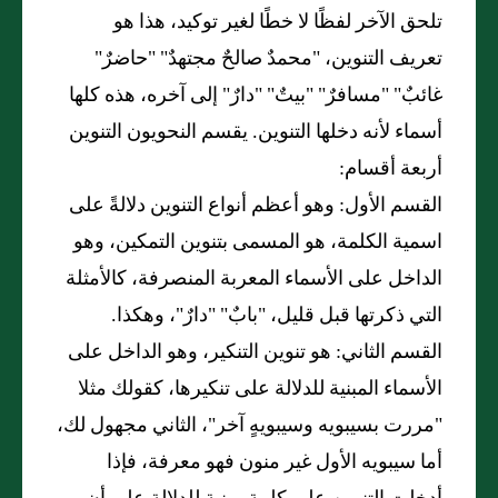
تلحق الآخر لفظًا لا خطًا لغير توكيد، هذا هو
تعريف التنوين، "محمدٌ صالحٌ مجتهدٌ" "حاضرٌ"
غائبٌ" "مسافرٌ" "بيتٌ" "دارٌ" إلى آخره، هذه كلها
أسماء لأنه دخلها التنوين. يقسم النحويون التنوين
أربعة أقسام:
القسم الأول: وهو أعظم أنواع التنوين دلالةً على
اسمية الكلمة، هو المسمى بتنوين التمكين، وهو
الداخل على الأسماء المعربة المنصرفة، كالأمثلة
التي ذكرتها قبل قليل، "بابٌ" "دارٌ"، وهكذا.
القسم الثاني: هو تنوين التنكير، وهو الداخل على
الأسماء المبنية للدلالة على تنكيرها، كقولك مثلا
"مررت بسيبويه وسيبويهٍ آخر"، الثاني مجهول لك،
أما سيبويه الأول غير منون فهو معرفة، فإذا