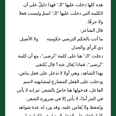
هذه كلها دخلت عليها "الـ" فهذا دليلٌ على أن
الكلمة التي دخلت عليها "الـ" اسمٌ وليست فعلا
ولا حرفًا.
قال الشاعر:
ما أنت بالحكم الترضي حكومته ولا الأصيل
ذي الرأي والجدل
دخلت "الـ" هنا على كلمة "تُرضى"، مع أن كلمة
"تُرضى"، فماذا يُقال عنه؟ قال يُكتفى
بهذا الشاهد، وهي أولا لا تدخل على فعل ماض،
ودخلت على الفعل المضارع لمشابهته لاسم
الفاعل، فدخولها هنا خاصٌ بالشعر، ثم إنه لا يأتي
في النثر أبدًا، لا يأتي إلا في ضرورة الشعر،
ويُحفظ ولا يُقاس عليه، وقد ورد له عدة شواهد