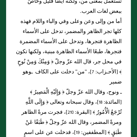
تُستعمل بمعنى من، ولكنه أيضًا قليلٌ وخاصٌّ
ببعض لغات العرب.
أما من وإلى وعن وعلى وفي والباء واللام فهذه
كلها تجر الظاهر والمضمر، تدخل على الأسماء
الظاهرة فتجرها، وتدخل على الأسماء المضمرة
فتجرها، طبعًا الأسماء الظاهرة مبنية، ولكنها تكون
في محل جر، قال الله عزّ وجلّ ﴿ وَمِنْكَ وَمِنْ نُوحٍ
﴾ [الأحـزاب: 7]، "من" دخلت على الكاف ـوهو
ضمير
ـ ونوح، وقال الله عزّ وجلّ ﴿ وَإِلَيْهِ الْمَصِيرُ ﴾
[المائدة: 18]، وقال سبحانه وتعالى ﴿ وَإِلَى اللَّهِ
تُرْجَعُ الْأُمُورُ ﴾ [البقرة: 210]، فجرت مرةً الظاهر
ومرةً المضمر، وقال الله عزّ وجلّ ﴿ طَبَقًا عَنْ
طَبَقٍ ﴾ [المطففين: 19]، فدخلت عن على اسمٍ